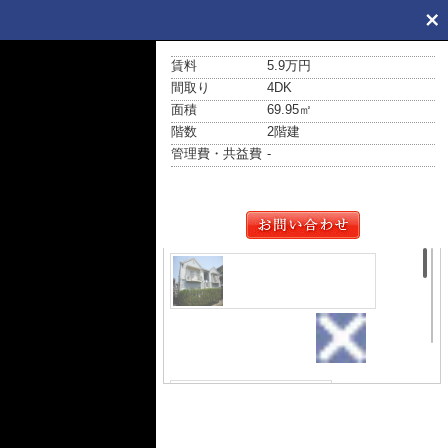
賃料
5.9万円
間取り
4DK
面積
69.95㎡
階数
2階建
管理費・共益費
-
外観
サンビレッジ春日・軽
量鉄骨造