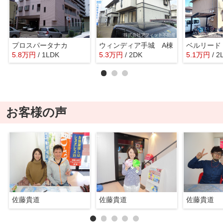
プロスパータナカ
ウィンディア手城 A棟
ベルリード
5.8
万
円
/ 1LDK
5.3
万
円
/ 2DK
5.1
万
円
/ 2
お客様の声
佐藤貴道
佐藤貴道
佐藤貴道