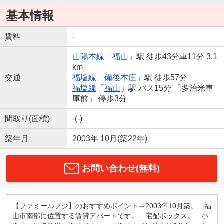
基本情報
賃料
-
山陽本線
「
福山
」駅 徒歩43分車11分 3.1
km
交通
福塩線
「
備後本庄
」駅 徒歩57分
福塩線
「
福山
」駅 バス15分 「多治米車
庫前」 停歩3分
間取り(面積)
-(-)
築年月
2003年 10月(築22年)
お問い合わせ(無料)
【ファミールフジ】のおすすめポイント⇒2003年10月築。 福
山市南部に位置する賃貸アパートです。 宅配ボックス。 小