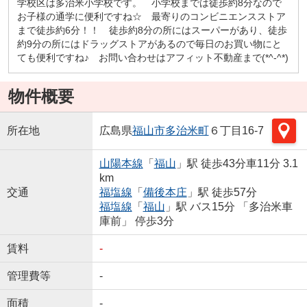
学校区は多治米小学校です。 小学校までは徒歩約8分なので
お子様の通学に便利ですね☆ 最寄りのコンビニエンスストア
まで徒歩約6分！！ 徒歩約8分の所にはスーパーがあり、徒歩
約9分の所にはドラッグストアがあるので毎日のお買い物にと
ても便利ですね♪ お問い合わせはアフィット不動産まで(*^-^*)
物件概要
所在地
広島県
福山市
多治米町
６丁目16-7
山陽本線
「
福山
」駅 徒歩43分車11分 3.1
km
交通
福塩線
「
備後本庄
」駅 徒歩57分
福塩線
「
福山
」駅 バス15分 「多治米車
庫前」 停歩3分
賃料
-
管理費等
-
面積
-