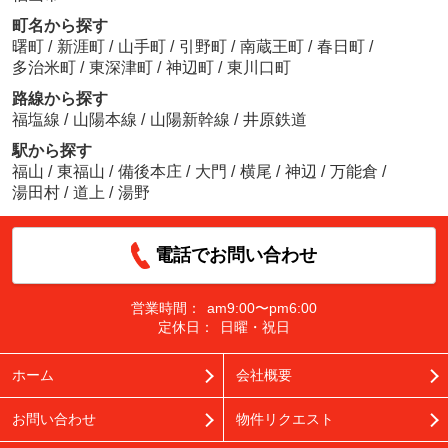
町名から探す
曙町
/
新涯町
/
山手町
/
引野町
/
南蔵王町
/
春日町
/
多治米町
/
東深津町
/
神辺町
/
東川口町
路線から探す
福塩線
/
山陽本線
/
山陽新幹線
/
井原鉄道
駅から探す
福山
/
東福山
/
備後本庄
/
大門
/
横尾
/
神辺
/
万能倉
/
湯田村
/
道上
/
湯野
電話でお問い合わせ
営業時間：
am9:00〜pm6:00
定休日：
日曜・祝日
ホーム
会社概要
お問い合わせ
物件リクエスト