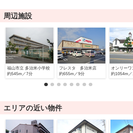
周辺施設
福山市立 多治米小学校
フレスタ 多治米店
約545m／7分
約655m／9分
約1054m／
エリアの近い物件