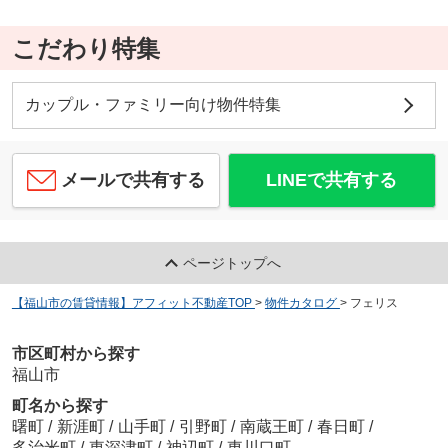
こだわり特集
カップル・ファミリー向け物件特集
メールで共有する
LINEで共有する
ページトップへ
【福山市の賃貸情報】アフィット不動産TOP
>
物件カタログ
>
フェリス
市区町村から探す
福山市
町名から探す
曙町
/
新涯町
/
山手町
/
引野町
/
南蔵王町
/
春日町
/
多治米町
/
東深津町
/
神辺町
/
東川口町