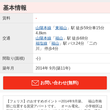
基本情報
賃料
-
山陽本線
「
東福山
」駅 徒歩59分車15分
4.8km
交通
山陽本線
「
福山
」駅 徒歩68分
福塩線
「
福山
」駅 バス24分 「二の
川」 停歩4分
間取り(面積)
-(-)
築年月
2014年 9月(築11年)
お問い合わせ(無料)
【フェリス】のおすすめポイント⇒2014年9月築。 福山市南
部に位置する賃貸アパートです。 オール電化。 小学校区は