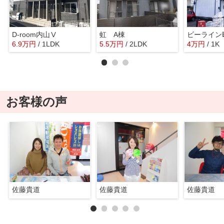
D-room内山Ⅴ
虹 A棟
ビーライン
6.9
万
円
/ 1LDK
5.5
万
円
/ 2LDK
4
万
円
/ 1K
お客様の声
佐藤貴道
佐藤貴道
佐藤貴道