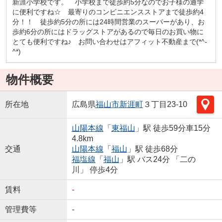
新涯小学校です。 小学校まで徒歩約5分なのでお子様の通学
に便利ですね☆ 最寄りのコンビニエンスストアまで徒歩約4
分！！ 徒歩約5分の所には24時間営業のスーパーがあり、お
歩約6分の所にはドラッグストアがあるので毎日のお買い物に
とても便利ですね♪ お問い合わせはアフィット不動産まで(*^-
^*)
物件概要
所在地
広島県
福山市
新涯町
３丁目23-10
山陽本線
「
東福山
」駅 徒歩59分車15分
4.8km
交通
山陽本線
「
福山
」駅 徒歩68分
福塩線
「
福山
」駅 バス24分 「二の
川」 停歩4分
賃料
-
管理費等
-