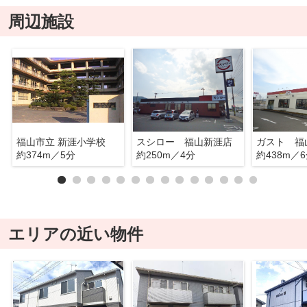
周辺施設
福山市立 新涯小学校
スシロー 福山新涯店
ガスト 福
約374m／5分
約250m／4分
約438m／
エリアの近い物件