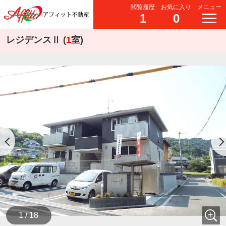
閲覧履歴
お気に入り
メニュー
1
0
レジデンスⅡ (
1
室)
1 / 18