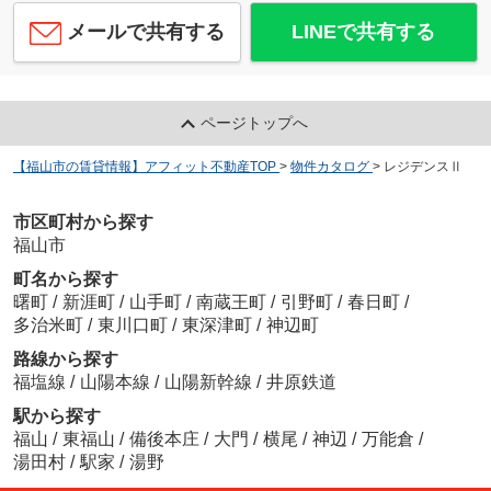
メールで共有する
LINEで共有する
ページトップへ
【福山市の賃貸情報】アフィット不動産TOP
>
物件カタログ
>
レジデンスⅡ
市区町村から探す
福山市
町名から探す
曙町
/
新涯町
/
山手町
/
南蔵王町
/
引野町
/
春日町
/
多治米町
/
東川口町
/
東深津町
/
神辺町
路線から探す
福塩線
/
山陽本線
/
山陽新幹線
/
井原鉄道
駅から探す
福山
/
東福山
/
備後本庄
/
大門
/
横尾
/
神辺
/
万能倉
/
湯田村
/
駅家
/
湯野