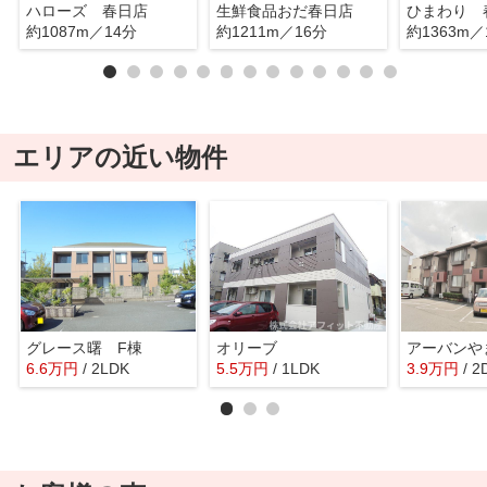
ハローズ 春日店
生鮮食品おだ春日店
ひまわり 
約1087m／14分
約1211m／16分
約1363m／
エリアの近い物件
グレース曙 F棟
オリーブ
アーバンや
6.6
万
円
/ 2LDK
5.5
万
円
/ 1LDK
3.9
万
円
/ 2