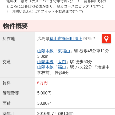
無料★ 最寄りのスーパーまで車で約2分！！ 徒歩約10分の
ところには春日池公園があり、散歩コースにピッタリですね
♪ お問い合わせはアフィット不動産まで(*^-^*)
物件概要
所在地
広島県
福山市
春日町浦上
2475-7
山陽本線
「
東福山
」駅 徒歩45分車11分
3.3km
交通
山陽本線
「
大門
」駅 徒歩50分
山陽本線
「
福山
」駅 バス22分 「培遠中
学校前」 停歩8分
賃料
6万円
管理費等
5,000円
面積
38.80㎡
築年月
2016年 7月(築10年)