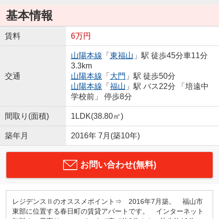
基本情報
賃料
6万円
山陽本線
「
東福山
」駅 徒歩45分車11分
3.3km
交通
山陽本線
「
大門
」駅 徒歩50分
山陽本線
「
福山
」駅 バス22分 「培遠中
学校前」 停歩8分
間取り(面積)
1LDK(38.80㎡)
築年月
2016年 7月(築10年)
お問い合わせ(無料)
レジデンスⅡのオススメポイント⇒ 2016年7月築。 福山市
東部に位置する春日町の賃貸アパートです。 インターネット