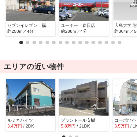
セブンイレブン 福山春日6丁目店
ユーホー 春日店
約258m／4分
約288m／4分
約364m／
エリアの近い物件
ルミネハイツ
プランドール安樹
コーポひか
3.4
万
円
/ 2DK
5.8
万
円
/ 2LDK
3.5
万
円
/ 1