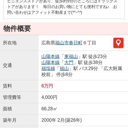
ビニエンスストアがあり、徒歩約9分のところにはドラックス
トアがあります！ 毎日のお買い物にとても便利ですね♪ お
問い合わせはアフィット不動産まで(*^-^*)
物件概要
所在地
広島県
福山市
春日町
６丁目
山陽本線
「
東福山
」駅 徒歩23分
山陽本線
「
大門
」駅 徒歩38分
交通
福塩線
「
福山
」駅 バス29分 「広大附属
校前」 停歩8分
賃料
6万円
管理費等
4,000円
面積
66.28㎡
築年月
2000年 2月(築26年)