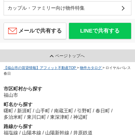
カップル・ファミリー向け物件特集
メールで共有する
LINEで共有する
ページトップへ
【福山市の賃貸情報】アフィット不動産TOP
>
物件カタログ
>
ロイヤルパレス
春日
市区町村から探す
福山市
町名から探す
曙町
/
新涯町
/
山手町
/
南蔵王町
/
引野町
/
春日町
/
多治米町
/
東川口町
/
東深津町
/
神辺町
路線から探す
福塩線
/
山陽本線
/
山陽新幹線
/
井原鉄道