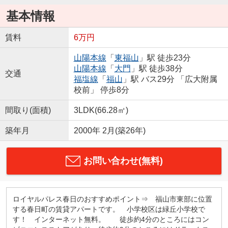
基本情報
賃料
6万円
山陽本線
「
東福山
」駅 徒歩23分
山陽本線
「
大門
」駅 徒歩38分
交通
福塩線
「
福山
」駅 バス29分 「広大附属
校前」 停歩8分
間取り(面積)
3LDK(66.28㎡)
築年月
2000年 2月(築26年)
お問い合わせ(無料)
ロイヤルパレス春日のおすすめポイント⇒ 福山市東部に位置
する春日町の賃貸アパートです。 小学校区は緑丘小学校で
す！ インターネット無料。 徒歩約4分のところにはコン