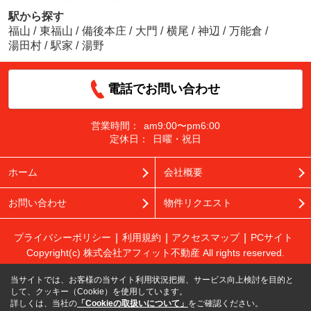
駅から探す
福山
/
東福山
/
備後本庄
/
大門
/
横尾
/
神辺
/
万能倉
/
湯田村
/
駅家
/
湯野
電話でお問い合わせ
営業時間：
am9:00〜pm6:00
定休日：
日曜・祝日
ホーム
会社概要
お問い合わせ
物件リクエスト
プライバシーポリシー
利用規約
アクセスマップ
PCサイト
Copyright(c) 株式会社アフィット不動産 All rights reserved.
当サイトでは、お客様の当サイト利用状況把握、サービス向上検討を目的と
して、クッキー（Cookie）を使用しています。
詳しくは、当社の
「Cookieの取扱いについて」
をご確認ください。