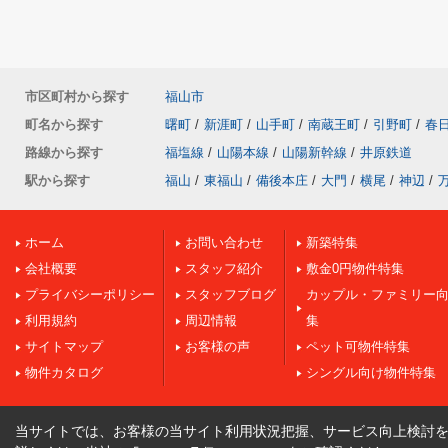
市区町村から探す
福山市
町名から探す
曙町
/
新涯町
/
山手町
/
南蔵王町
/
引野町
/
春
路線から探す
福塩線
/
山陽本線
/
山陽新幹線
/
井原鉄道
駅から探す
福山
/
東福山
/
備後本庄
/
大門
/
横尾
/
神辺
/
ホーム
お問い合わせ
新築特集
会社概要
スタッフ紹介
敷金0円物件特集
プライバシーポリシー
スタッフブログ
カップル・ファミリー
利用規約
周辺情報
集
サイトマップ
お客様の声
ペット可物件特集
物件カタログ
シングル向け物件特集
当サイトでは、お客様の当サイト利用状況把握、サービス向上検討を目