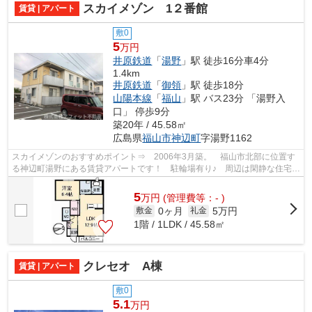
スカイメゾン 1２番館
賃貸 | アパート
敷0
5
万円
井原鉄道
「
湯野
」駅 徒歩16分車4分
1.4km
井原鉄道
「
御領
」駅 徒歩18分
山陽本線
「
福山
」駅 バス23分 「湯野入
口」 停歩9分
築20年 / 45.58㎡
広島県
福山市
神辺町
字湯野1162
スカイメゾンのおすすめポイント⇒ 2006年3月築。 福山市北部に位置す
る神辺町湯野にある賃貸アパートです！ 駐輪場有り♪ 周辺は閑静な住宅地
です。 徒歩約8分の場所に、スーパー...
5
万
円
(管理費等：- )
0ヶ月
5万円
敷金
礼金
1階 / 1LDK / 45.58㎡
クレセオ A棟
賃貸 | アパート
敷0
5.1
万円