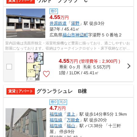
ワルド プラッツ Ｃ
賃貸 | アパート
敷0
4.55
万円
井原鉄道
「
湯野
」駅 徒歩3分
築7年 / 45.41㎡
広島県
福山市
神辺町
字湯野５０番地２
室内設備は洗面所独立・浴室乾燥機など豊富に揃っており、過ごしやすいお
部屋になっております。収納はウォークインクロゼット・床下収納などが備
え付けられているので、衣類や日用品...
4.55
万
円
(管理費等：2,900円 )
0ヶ月
5.55万円
敷金
礼金
1階 / 1LDK / 45.41㎡
グランラシュレ B棟
賃貸 | アパート
敷0
礼0
4.7
万円
福塩線
「
道上
」駅 徒歩14分車5分 1.9km
福塩線
「
万能倉
」駅 徒歩20分
福塩線
「
福山
」駅 バス38分 「十三軒
屋」 停歩9分