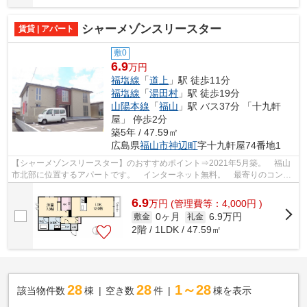
シャーメゾンスリースター
賃貸 | アパート
敷0
6.9
万円
福塩線
「
道上
」駅 徒歩11分
福塩線
「
湯田村
」駅 徒歩19分
山陽本線
「
福山
」駅 バス37分 「十九軒
屋」 停歩2分
築5年 / 47.59㎡
広島県
福山市
神辺町
字十九軒屋74番地1
【シャーメゾンスリースター】のおすすめポイント⇒2021年5月築。 福山
市北部に位置するアパートです。 インターネット無料。 最寄りのコンビ
ニエンスストアまで徒歩約3分です！ 徒...
6.9
万
円
(管理費等：4,000円 )
0ヶ月
6.9万円
敷金
礼金
2階 / 1LDK / 47.59㎡
28
28
1～28
該当物件数
棟
空き数
件
棟を表示