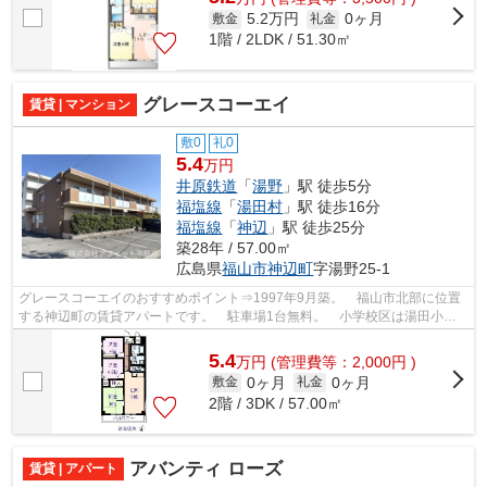
5.2万円
0ヶ月
敷金
礼金
1階 / 2LDK / 51.30㎡
グレースコーエイ
賃貸 | マンション
敷0
礼0
5.4
万円
井原鉄道
「
湯野
」駅 徒歩5分
福塩線
「
湯田村
」駅 徒歩16分
福塩線
「
神辺
」駅 徒歩25分
築28年 / 57.00㎡
広島県
福山市
神辺町
字湯野25-1
グレースコーエイのおすすめポイント⇒1997年9月築。 福山市北部に位置
する神辺町の賃貸アパートです。 駐車場1台無料。 小学校区は湯田小学
校です！ 徒歩約8分のところにはスーパ...
5.4
万
円
(管理費等：2,000円 )
0ヶ月
0ヶ月
敷金
礼金
2階 / 3DK / 57.00㎡
アバンティ ローズ
賃貸 | アパート