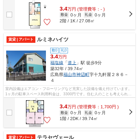
歩約２分☆ 24時間スーパーやドラッグ...
3.4
万
円
(管理費等：- )
0ヶ月
0ヶ月
敷金
礼金
2階 / 1K / 27.08㎡
ルミネハイツ
賃貸 | アパート
敷0
礼0
3.4
万円
福塩線
「
道上
」駅 徒歩9分
築32年 / 39.74㎡
広島県
福山市
神辺町
字十九軒屋２８６－
４
室内設備はエアコン・フローリングなど充実した設備を備え付けています。
1ヶ月の駐車スペース利用料金は、3300円です。住む人のことも考えられて
いる満足度の高いアパートです。お料理...
3.4
万
円
(管理費等：1,700円 )
0ヶ月
0ヶ月
敷金
礼金
1階 / 2DK / 39.74㎡
テラセヴェール
賃貸 | アパート