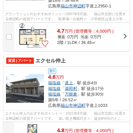
築18年 / 36.48㎡
広島県
福山市
神辺町
字道上2950-1
グランラシュレのおすすめポイント⇒2007年9月築。 福山市北部に位置す
る神辺町の賃貸アパートです。 駐車場一台無料☆ 小学校区は道上小学校
です！ 徒歩約10分のところにはドラック...
4.7
万
円
(管理費等：4,000円 )
0万円
0万円
敷金
礼金
2階 / 1LDK / 36.48㎡
エクセル仲上
賃貸 | アパート
敷0
4.8
万円
福塩線
「
道上
」駅 徒歩4分
福塩線
「
湯田村
」駅 徒歩17分
福塩線
「
万能倉
」駅 徒歩30分
築5年 / 26.52㎡
広島県
福山市
神辺町
字道上1033
エクセル仲上のおすすめポイント⇒ 2021年8月築。 福山市北部に位置す
る神辺町の賃貸アパートです。 追い炊き機能付き☆ 徒歩約4分のところ
にコンビニがあり、買い物に便利です◎ ま...
4.8
万
円
(管理費等：4,000円 )