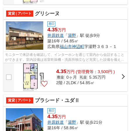
グリシーヌ
賃貸 | アパート
敷0
4.35
万円
井原鉄道
「
湯野
」駅 徒歩9分
築16年 / 54.85㎡
広島県
福山市
神辺町
字湯野３６３－１
モニターで来訪者を確認して、インターホンを通じて室内から会話すること
ができます。室内設備は浴室乾燥機・洗面所独立など充実した設備を備え付
けています。車をお持ちの方にはうれ...
4.35
万
円
(管理費等：3,500円 )
0ヶ月
5.35万円
敷金
礼金
2階 / 2LDK / 54.85㎡
プラシード・ユダⅡ
賃貸 | アパート
敷0
4.35
万円
井原鉄道
「
湯野
」駅 徒歩21分
築16年 / 58.86㎡