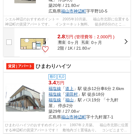
築20年 / 21.80㎡
広島県
福山市
神辺町
字平野10-5
シエル神辺のおすすめポイント⇒ 2005年10月築。 福山市北部に位置する
神辺町の賃貸アパートです。 インターネット無料。 徒歩約5分のところ
にはドラックストアがあり、車で約10分...
2.8
万
円
(管理費等：2,000円 )
0ヶ月
0ヶ月
敷金
礼金
2階 / 1K / 21.80㎡
ひまわりハイツ
賃貸 | アパート
敷0
礼0
3.4
万円
福塩線
「
道上
」駅 徒歩12分車6分 2.6km
福塩線
「
湯田村
」駅 徒歩18分
福塩線
「
福山
」駅 バス19分 「十九軒
屋」 停歩2分
築29年 / 27.08㎡
広島県
福山市
神辺町
字十九軒屋7-1
ひまわりハイツのおすすめポイント⇒ 1997年２月築。 福山市北部に位置
する神辺町の賃貸アパートです！ 敷地内ゴミ置場あり。 コンビニまで徒