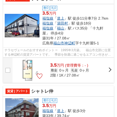
敷0
礼0
3.5
万円
福塩線
「
道上
」駅 徒歩11分車7分 2.7km
福塩線
「
湯田村
」駅 徒歩18分
福塩線
「
福山
」駅 バス35分 「十九軒
屋」 停歩4分
築31年 / 27.08㎡
広島県
福山市
神辺町
字十九軒屋5-1
テラセヴェールのおすすめポイント⇒ 1995年3月築。 福山市北部に位置
する神辺町の賃貸アパートです。 季節を快適に過ごせるエアコン付きがう
れしいポイント♪ 最寄りのコンビニエン...
3.5
万
円
(管理費等：- )
0ヶ月
0ヶ月
敷金
礼金
2階 / 1K / 27.08㎡
シャトレ仲
賃貸 | アパート
敷0
礼0
3.5
万円
福塩線
「
道上
」駅 徒歩3分
築33年 / 39.74㎡