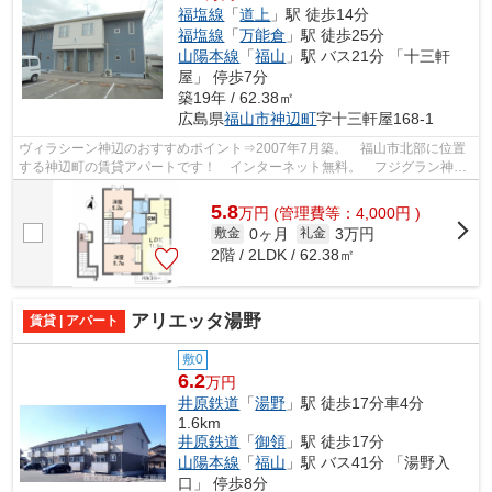
福塩線
「
道上
」駅 徒歩14分
福塩線
「
万能倉
」駅 徒歩25分
山陽本線
「
福山
」駅 バス21分 「十三軒
屋」 停歩7分
築19年 / 62.38㎡
広島県
福山市
神辺町
字十三軒屋168-1
ヴィラシーン神辺のおすすめポイント⇒2007年7月築。 福山市北部に位置
する神辺町の賃貸アパートです！ インターネット無料。 フジグラン神辺
まで徒歩約9分☆ 国道486号線・182号線...
5.8
万
円
(管理費等：4,000円 )
0ヶ月
3万円
敷金
礼金
2階 / 2LDK / 62.38㎡
アリエッタ湯野
賃貸 | アパート
敷0
6.2
万円
井原鉄道
「
湯野
」駅 徒歩17分車4分
1.6km
井原鉄道
「
御領
」駅 徒歩17分
山陽本線
「
福山
」駅 バス41分 「湯野入
口」 停歩8分