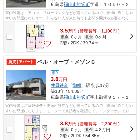
広島県
福山市
神辺町
字道上１０５０－２
室内設備はエアコン・フローリングなどが揃っているので、快適に過ごしや
すいお部屋になります。知らない人が来た時でも玄関を開ける必要がなくな
るモニター付きインターホンが付いて...
3.5
万
円
(管理費等：1,100円 )
0ヶ月
0ヶ月
敷金
礼金
2階 / 2DK / 39.74㎡
ベル・オーブ・メゾンＣ
賃貸 | アパート
敷0
3.8
万円
井原鉄道
「
御領
」駅 徒歩17分
築18年 / 54.85㎡
広島県
福山市
神辺町
字上御領９１７－１
室内設備は浴室乾燥機・洗面所独立などが揃っているので、快適に過ごしや
すいお部屋になります。モニターで来訪者を確認して、インターホンで対面
せずに会話することができます。駐車...
3.8
万
円
(管理費等：2,300円 )
0ヶ月
4.8万円
敷金
礼金
2階 / 2LDK / 54.85㎡