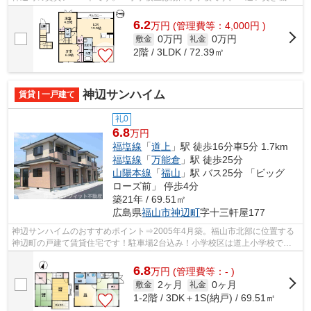
付き♪ 車で5分以内にコンビニやスーパ...
6.2
万
円
(管理費等：4,000円 )
0万円
0万円
敷金
礼金
2階 / 3LDK / 72.39㎡
神辺サンハイム
賃貸 | 一戸建て
礼0
6.8
万円
福塩線
「
道上
」駅 徒歩16分車5分 1.7km
福塩線
「
万能倉
」駅 徒歩25分
山陽本線
「
福山
」駅 バス25分 「ビッグ
ローズ前」 停歩4分
築21年 / 69.51㎡
広島県
福山市
神辺町
字十三軒屋177
神辺サンハイムのおすすめポイント⇒2005年4月築。福山市北部に位置する
神辺町の戸建て賃貸住宅です！駐車場2台込み！小学校区は道上小学校で
す。コンビニまで徒歩約3分♪衣料品店や、食...
6.8
万
円
(管理費等：- )
2ヶ月
0ヶ月
敷金
礼金
1-2階 / 3DK＋1S(納戸) / 69.51㎡