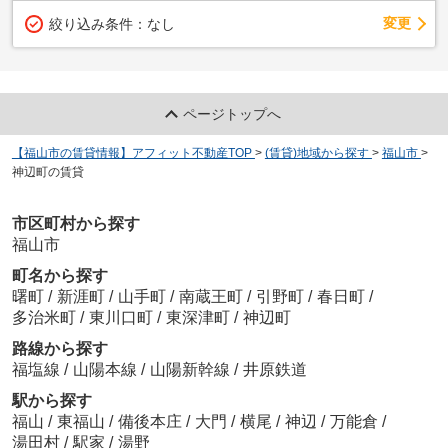
変更
絞り込み条件：
なし
ページトップへ
【福山市の賃貸情報】アフィット不動産TOP
>
(賃貸)地域から探す
>
福山市
>
神辺町の賃貸
市区町村から探す
福山市
町名から探す
曙町
/
新涯町
/
山手町
/
南蔵王町
/
引野町
/
春日町
/
多治米町
/
東川口町
/
東深津町
/
神辺町
路線から探す
福塩線
/
山陽本線
/
山陽新幹線
/
井原鉄道
駅から探す
福山
/
東福山
/
備後本庄
/
大門
/
横尾
/
神辺
/
万能倉
/
湯田村
/
駅家
/
湯野