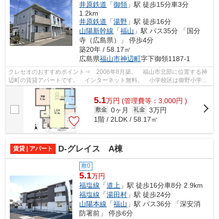
井原鉄道
「
御領
」駅 徒歩15分車3分
1.2km
井原鉄道
「
湯野
」駅 徒歩16分
山陽新幹線
「
福山
」駅 バス35分 「国分
寺（広島県）」 停歩4分
築20年 / 58.17㎡
広島県
福山市
神辺町
字下御領1187-1
クレセオのおすすめポイント⇒ 2006年8月築。 福山市北部に位置する神
辺町の賃貸アパートです。 インターネット無料。 小学校区は御野小学校
です！ 徒歩約10分のところにはコンビ...
5.1
万
円
(管理費等：3,000円 )
0ヶ月
3万円
敷金
礼金
1階 / 2LDK / 58.17㎡
D-グレイス A棟
賃貸 | アパート
敷0
5.1
万円
福塩線
「
道上
」駅 徒歩16分車8分 2.9km
福塩線
「
湯田村
」駅 徒歩24分
山陽本線
「
福山
」駅 バス36分 「深安消
防署前」 停歩6分