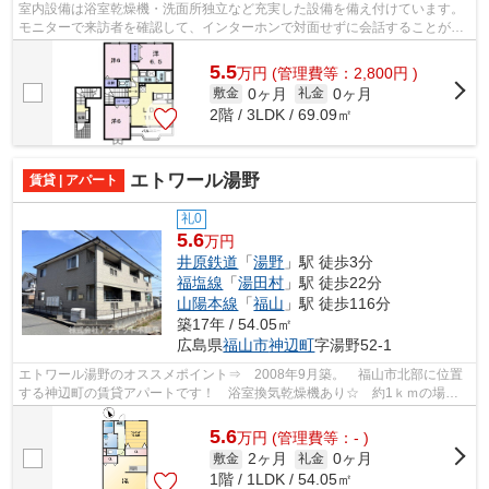
室内設備は浴室乾燥機・洗面所独立など充実した設備を備え付けています。
モニターで来訪者を確認して、インターホンで対面せずに会話することがで
きます。1ヶ月の駐車スペース利用料金...
5.5
万
円
(管理費等：2,800円 )
0ヶ月
0ヶ月
敷金
礼金
2階 / 3LDK / 69.09㎡
エトワール湯野
賃貸 | アパート
礼0
5.6
万円
井原鉄道
「
湯野
」駅 徒歩3分
福塩線
「
湯田村
」駅 徒歩22分
山陽本線
「
福山
」駅 徒歩116分
築17年 / 54.05㎡
広島県
福山市
神辺町
字湯野52-1
エトワール湯野のオススメポイント⇒ 2008年9月築。 福山市北部に位置
する神辺町の賃貸アパートです！ 浴室換気乾燥機あり☆ 約1ｋｍの場所
に24時間営業のスーパーがあるので、毎日...
5.6
万
円
(管理費等：- )
2ヶ月
0ヶ月
敷金
礼金
1階 / 1LDK / 54.05㎡