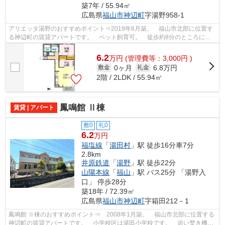
築7年 / 55.94㎡
広島県
福山市
神辺町
字湯野958-1
アリエッタ湯野のおすすめポイント⇒2019年6月築。 福山市北部に位置す
る神辺町の賃貸アパートです。 ペット飼育可。 徒歩約8分のところには
ショッピングセンターがあり、徒歩約10分...
6.2
万
円
(管理費等：3,000円 )
0ヶ月
6.8万円
敷金
礼金
2階 / 2LDK / 55.94㎡
鳳鳴館 Ⅱ棟
賃貸 | アパート
敷0
礼0
6.2
万円
福塩線
「
湯田村
」駅 徒歩16分車7分
2.8km
井原鉄道
「
湯野
」駅 徒歩22分
山陽本線
「
福山
」駅 バス25分 「湯野入
口」 停歩28分
築18年 / 72.39㎡
広島県
福山市
神辺町
字箱田212－1
鳳鳴館 Ⅱ棟のおすすめポイント⇒ 2008年1月築。 福山市北部に位置する
神辺町の賃貸アパートです。 小学校区は湯田小学校です。 追い焚き機能