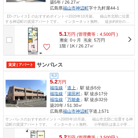
築5年 / 26.27㎡
広島県
福山市
神辺町
字十九軒屋44-1
【D-グレイス】のおすすめポイント⇒2020年10月築。 福山市北部に位置
する神辺町の賃貸アパートです。 インターネット無料。 徒歩約8分のと
ころにはコンビニエンスストアがあり、徒...
5.1
万
円
(管理費等：4,500円 )
0ヶ月
5万円
敷金
礼金
1階 / 1K / 26.27㎡
サンパレス
賃貸 | アパート
礼0
5.2
万円
福塩線
「
道上
」駅 徒歩5分
福塩線
「
湯田村
」駅 徒歩17分
福塩線
「
万能倉
」駅 徒歩32分
築20年 / 51.30㎡
広島県
福山市
神辺町
字道上571
サンパレスのおすすめポイント⇒2005年10月築。 福山市北部に位置する神
辺町の賃貸アパートです。 インターネット無料。 小学校区は道上小学校
です！ 徒歩約4分のところにコンビニ...
5.2
万
円
(管理費等：3,500円 )