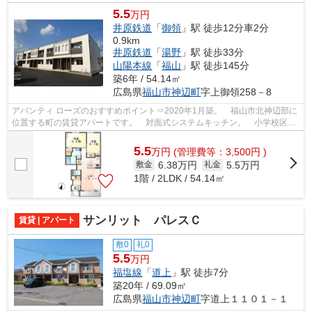
5.5
万円
井原鉄道
「
御領
」駅 徒歩12分車2分
0.9km
井原鉄道
「
湯野
」駅 徒歩33分
山陽本線
「
福山
」駅 徒歩145分
築6年 / 54.14㎡
広島県
福山市
神辺町
字上御領258－8
アバンティ ローズのおすすめポイント⇒2020年1月築。 福山市北神辺部に
位置する町の賃貸アパートです。 対面式システムキッチン。 小学校区は
御野に小学校です！ 徒歩約4分のとこ...
5.5
万
円
(管理費等：3,500円 )
6.38万円
5.5万円
敷金
礼金
1階 / 2LDK / 54.14㎡
サンリット パレスＣ
賃貸 | アパート
敷0
礼0
5.5
万円
福塩線
「
道上
」駅 徒歩7分
築20年 / 69.09㎡
広島県
福山市
神辺町
字道上１１０１－１