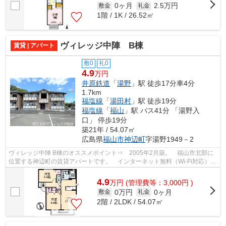
0ヶ月
2.5万円
敷金
礼金
1階 / 1K / 26.52㎡
ヴィレッジ中陣 B棟
賃貸 | アパート
敷0
礼0
4.9
万円
井原鉄道
「
湯野
」駅 徒歩17分車4分
1.7km
福塩線
「
湯田村
」駅 徒歩19分
福塩線
「
福山
」駅 バス41分 「湯野入
口」 停歩19分
築21年 / 54.07㎡
広島県
福山市
神辺町
字湯野1949－2
ヴィレッジ中陣 B棟のオススメポイント⇒ 2005年2月築。 福山市北部に
位置する神辺町の賃貸アパートです。 インターネット無料（Wi-Fi対応）
★ 小学校区は湯田小学校です。 車で約2...
4.9
万
円
(管理費等：3,000円 )
0万円
0ヶ月
敷金
礼金
2階 / 2LDK / 54.07㎡