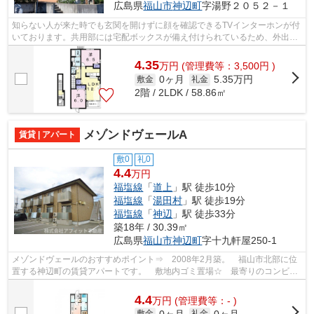
広島県
福山市
神辺町
字湯野２０５２－１
知らない人が来た時でも玄関を開けずに顔を確認できるTVインターホンが付
いております。共用部には宅配ボックスが備え付けられているため、外出が
多い方でも荷物を受け取ることができ...
4.35
万
円
(管理費等：3,500円 )
0ヶ月
5.35万円
敷金
礼金
2階 / 2LDK / 58.86㎡
メゾンドヴェールA
賃貸 | アパート
敷0
礼0
4.4
万円
福塩線
「
道上
」駅 徒歩10分
福塩線
「
湯田村
」駅 徒歩19分
福塩線
「
神辺
」駅 徒歩33分
築18年 / 30.39㎡
広島県
福山市
神辺町
字十九軒屋250-1
メゾンドヴェールのおすすめポイント⇒ 2008年2月築。 福山市北部に位
置する神辺町の賃貸アパートです。 敷地内ゴミ置場☆ 最寄りのコンビニ
エンスストアまで徒歩約3分です！！ 徒...
4.4
万
円
(管理費等：- )
0ヶ月
0ヶ月
敷金
礼金