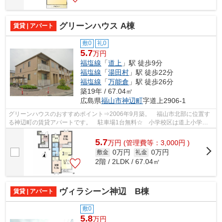
グリーンハウス A棟
賃貸 | アパート
敷0
礼0
5.7
万円
福塩線
「
道上
」駅 徒歩9分
福塩線
「
湯田村
」駅 徒歩22分
福塩線
「
万能倉
」駅 徒歩26分
築19年 / 67.04㎡
広島県
福山市
神辺町
字道上2906-1
グリーンハウスのおすすめポイント⇒2006年9月築。 福山市北部に位置す
る神辺町の賃貸アパートです。 駐車場1台無料☆ 小学校区は道上小学校
です！ 車で約5分のところにスーパーマー...
5.7
万
円
(管理費等：3,000円 )
0万円
0万円
敷金
礼金
2階 / 2LDK / 67.04㎡
ヴィラシーン神辺 B棟
賃貸 | アパート
敷0
5.8
万円