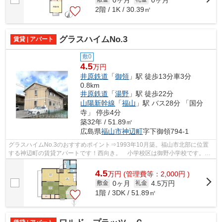
2階 / 1K / 30.39㎡
グラスハイムNo.3
賃貸 | アパート
敷0
4.5
万円
井原鉄道
「
御領
」駅 徒歩13分車3分
0.8km
井原鉄道
「
湯野
」駅 徒歩22分
山陽新幹線
「
福山
」駅 バス28分 「国分
寺」 停歩4分
築32年 / 51.89㎡
広島県
福山市
神辺町
字下御領794-1
グラスハイムNo.3のおすすめポイント⇒1993年10月築。福山市北部に位置
する神辺町の賃貸アパートです！西向き。 小学校区は御野小学校です。
コンビニまで徒歩約4分の距離なのでちょ...
4.5
万
円
(管理費等：2,000円 )
0ヶ月
4.5万円
敷金
礼金
1階 / 3DK / 51.89㎡