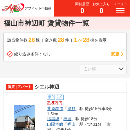
閲覧履歴
お気に入り
メニュー
0
0
福山市神辺町 賃貸物件一覧
28
28
1～28
該当物件数
棟
空き数
件
棟を表示
変更
絞り込み条件：
なし
シエル神辺
賃貸 | アパート
敷0
礼0
2.8
万円
井原鉄道
「
湯野
」駅 徒歩15分車3分
1.5km
福塩線
「
神辺
」駅 徒歩18分
山陽本線
「
福山
」駅 バス31分 「古
城」 停歩5分