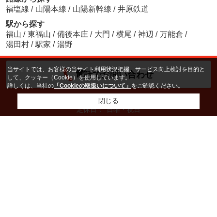
福塩線
/
山陽本線
/
山陽新幹線
/
井原鉄道
駅から探す
福山
/
東福山
/
備後本庄
/
大門
/
横尾
/
神辺
/
万能倉
/
湯田村
/
駅家
/
湯野
当サイトでは、お客様の当サイト利用状況把握、サービス向上検討を目的と
電話でお問い合わせ
して、クッキー（Cookie）を使用しています。
詳しくは、当社の
「Cookieの取扱いについて」
をご確認ください。
営業時間：
am9:00〜pm6:00
閉じる
定休日：
日曜・祝日
ホーム
会社概要
お問い合わせ
物件リクエスト
プライバシーポリシー
利用規約
アクセスマップ
PCサイト
Copyright(c) 株式会社アフィット不動産 All rights reserved.