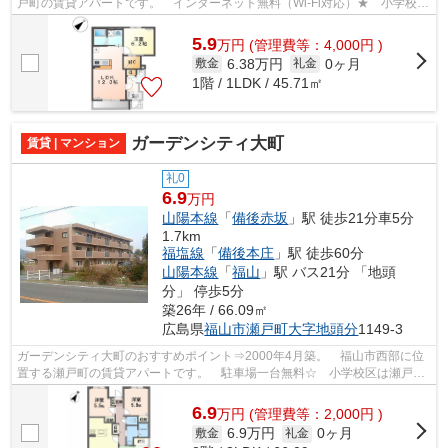
戸町の賃貸アパートです。 インターネット無料（Wi-Fi対応）★ 小学校区
は瀬戸小学校です。 最寄りのコンビニ...
5.9
万
円
(管理費等：4,000円 )
6.38万円
0ヶ月
敷金
礼金
1階 / 1LDK / 45.71㎡
ガーデンシティ大町
賃貸 | マンション
礼0
6.9
万円
山陽本線
「
備後赤坂
」駅 徒歩21分車5分
1.7km
福塩線
「
備後本庄
」駅 徒歩60分
山陽本線
「
福山
」駅 バス21分 「地頭
分」 停歩5分
築26年 / 66.09㎡
広島県
福山市
瀬戸町大字地頭分
1149-3
ガーデンシティ大町のおすすめポイント⇒2000年4月築。 福山市西部に位
置する瀬戸町の賃貸アパートです。 駐車場一台無料☆ 小学校区は瀬戸小
学校です！ 徒歩約7分のところにはスー...
6.9
万
円
(管理費等：2,000円 )
6.9万円
0ヶ月
敷金
礼金