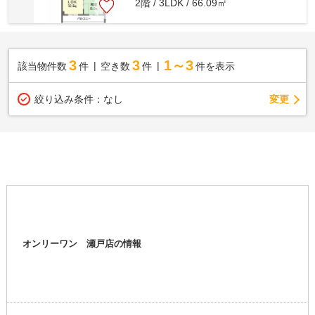
2階 / 3LDK / 66.09㎡
3
3
1～3
該当物件数
件
空き数
件
件を表示
変更
絞り込み条件：
なし
オンリーワン 瀬戸店の情報