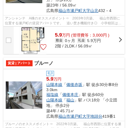
築23年 / 56.09㎡
広島県
福山市
瀬戸町大字山北
432－4
アンシャンテ A棟のオススメポイント⇒ 2003年3月築。 福山市西部に
位置する瀬戸町の賃貸アパートです。 追い焚き機能付き◎ 小学校区は瀬
戸小学校です。 徒歩約3分のところにスー...
5.9
万
円
(管理費等：3,000円 )
0ヶ月
5.9万円
敷金
礼金
2階 / 2LDK / 56.09㎡
ブルーノ
賃貸 | アパート
礼0
5.9
万円
山陽本線
「
備後赤坂
」駅 徒歩30分車8分
3.0km
福塩線
「
備後本庄
」駅 徒歩60分
山陽本線
「
福山
」駅 バス18分 「小立団
地」 停歩2分
築4年 / 45.71㎡
広島県
福山市
瀬戸町大字地頭分
419番1
ブルーノのオススメポイント⇒ 2022年3月築。 福山市西部に位置する瀬