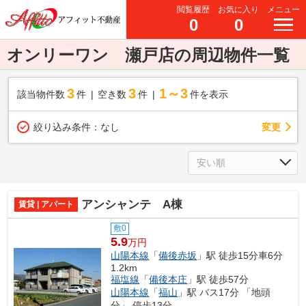
閲覧履歴
お気に入り
メニュー
0
0
オンリーワン 瀬戸店の周辺物件一覧
3
3
1～3
該当物件数
件
空き数
件
件を表示
変更
絞り込み条件：
なし
アンシャンテ A棟
賃貸 | アパート
敷0
5.9
万円
山陽本線
「
備後赤坂
」駅 徒歩15分車6分
1.2km
福塩線
「
備後本庄
」駅 徒歩57分
山陽本線
「
福山
」駅 バス17分 「地頭
分」 停歩13分