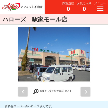
閲覧履歴
お気に入り
メニュー
0
0
ハローズ 駅家モール店
前
次
画像タップで拡大表示【
1
/1】
食料品スーパーのハローズさんです。