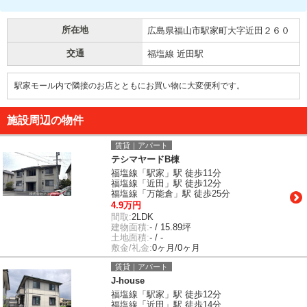
所在地
広島県福山市駅家町大字近田２６０
交通
福塩線 近田駅
駅家モール内で隣接のお店とともにお買い物に大変便利です。
施設周辺の物件
賃貸｜アパート
テシマヤードB棟
福塩線「駅家」駅 徒歩11分
福塩線「近田」駅 徒歩12分
福塩線「万能倉」駅 徒歩25分
4.9万円
間取:
2LDK
建物面積:
- / 15.89坪
土地面積:
- / -
敷金/礼金:
0ヶ月/0ヶ月
賃貸｜アパート
J-house
福塩線「駅家」駅 徒歩12分
福塩線「近田」駅 徒歩14分