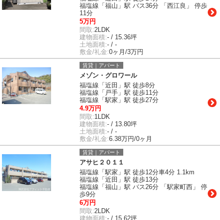
福塩線「福山」駅 バス36分 「西江良」 停歩
11分
5万円
間取:
2LDK
建物面積:
- / 15.36坪
土地面積:
- / -
敷金/礼金:
0ヶ月/3万円
賃貸｜アパート
メゾン・グロワール
福塩線「近田」駅 徒歩8分
福塩線「戸手」駅 徒歩11分
福塩線「駅家」駅 徒歩27分
4.9万円
間取:
1LDK
建物面積:
- / 13.80坪
土地面積:
- / -
敷金/礼金:
6.38万円/0ヶ月
賃貸｜アパート
アサヒ２０１１
福塩線「駅家」駅 徒歩12分車4分 1.1km
福塩線「近田」駅 徒歩13分
福塩線「福山」駅 バス26分 「駅家町西」 停
歩9分
6万円
間取:
2LDK
建物面積:
- / 15.62坪