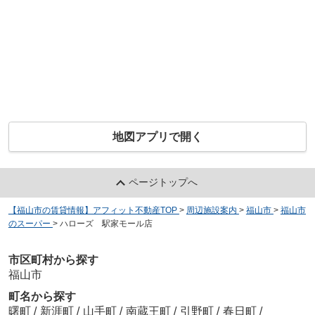
地図アプリで開く
ページトップへ
【福山市の賃貸情報】アフィット不動産TOP
>
周辺施設案内
>
福山市
>
福山市
のスーパー
>
ハローズ 駅家モール店
市区町村から探す
福山市
町名から探す
曙町
/
新涯町
/
山手町
/
南蔵王町
/
引野町
/
春日町
/