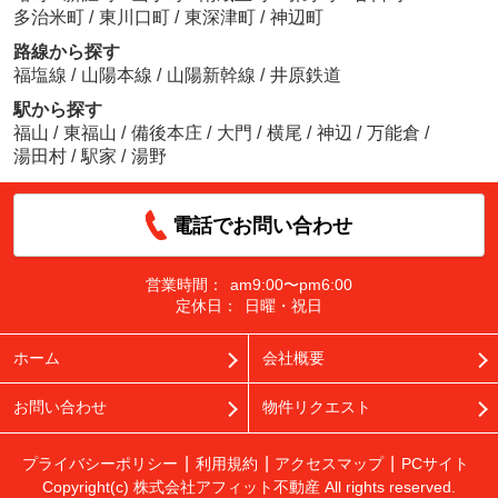
多治米町
/
東川口町
/
東深津町
/
神辺町
路線から探す
福塩線
/
山陽本線
/
山陽新幹線
/
井原鉄道
駅から探す
福山
/
東福山
/
備後本庄
/
大門
/
横尾
/
神辺
/
万能倉
/
湯田村
/
駅家
/
湯野
電話でお問い合わせ
営業時間：
am9:00〜pm6:00
定休日：
日曜・祝日
ホーム
会社概要
お問い合わせ
物件リクエスト
プライバシーポリシー
利用規約
アクセスマップ
PCサイト
Copyright(c) 株式会社アフィット不動産 All rights reserved.