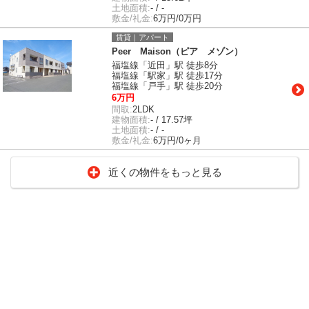
土地面積:
- / -
敷金/礼金:
6万円/0万円
賃貸｜アパート
Peer Maison（ピア メゾン）
福塩線「近田」駅 徒歩8分
福塩線「駅家」駅 徒歩17分
福塩線「戸手」駅 徒歩20分
6万円
間取:
2LDK
建物面積:
- / 17.57坪
土地面積:
- / -
敷金/礼金:
6万円/0ヶ月
近くの物件をもっと見る