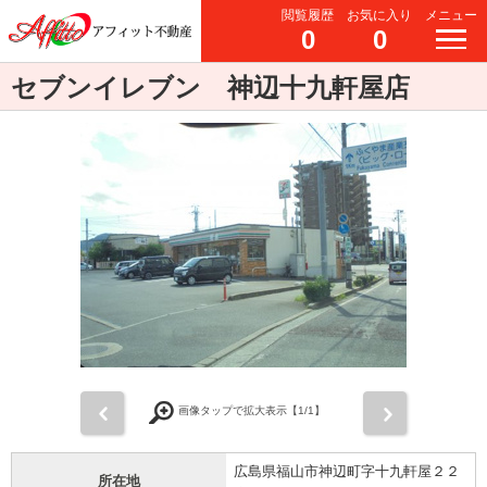
閲覧履歴
お気に入り
メニュー
0
0
セブンイレブン 神辺十九軒屋店
前
次
画像タップで拡大表示【
1
/1】
広島県福山市神辺町字十九軒屋２２
所在地