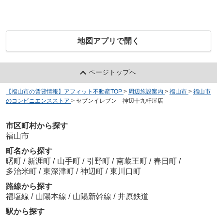
地図アプリで開く
ページトップへ
【福山市の賃貸情報】アフィット不動産TOP
>
周辺施設案内
>
福山市
>
福山市
のコンビニエンスストア
>
セブンイレブン 神辺十九軒屋店
市区町村から探す
福山市
町名から探す
曙町
/
新涯町
/
山手町
/
引野町
/
南蔵王町
/
春日町
/
多治米町
/
東深津町
/
神辺町
/
東川口町
路線から探す
福塩線
/
山陽本線
/
山陽新幹線
/
井原鉄道
駅から探す