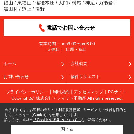
福山
/
東福山
/
備後本庄
/
大門
/
横尾
/
神辺
/
万能倉
/
湯田村
/
道上
/
湯野
電話でお問い合わせ
営業時間：
am9:00〜pm6:00
定休日：
日曜・祝日
ホーム
会社概要
お問い合わせ
物件リクエスト
プライバシーポリシー
利用規約
アクセスマップ
PCサイト
Copyright(c) 株式会社アフィット不動産 All rights reserved.
当サイトでは、お客様の当サイト利用状況把握、サービス向上検討を目的と
して、クッキー（Cookie）を使用しています。
詳しくは、当社の
「Cookieの取扱いについて」
をご確認ください。
閉じる