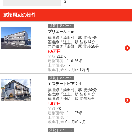
２
施設周辺の物件
賃貸｜アパート
プリエール・ｍ
福塩線「湯田村」駅 徒歩7分
福塩線「道上」駅 徒歩14分
井原鉄道「湯野」駅 徒歩25分
6.6万円
間取:
2LDK
建物面積:
- / 16.26坪
土地面積:
- / -
敷金/礼金:
0ヶ月/7.1万円
賃貸｜アパート
エステートピア２１
福塩線「湯田村」駅 徒歩8分
福塩線「道上」駅 徒歩16分
福塩線「神辺」駅 徒歩25分
4.6万円
間取:
2K
建物面積:
- / 11.27坪
土地面積:
- / -
敷金/礼金:
0ヶ月/0ヶ月
賃貸｜アパート