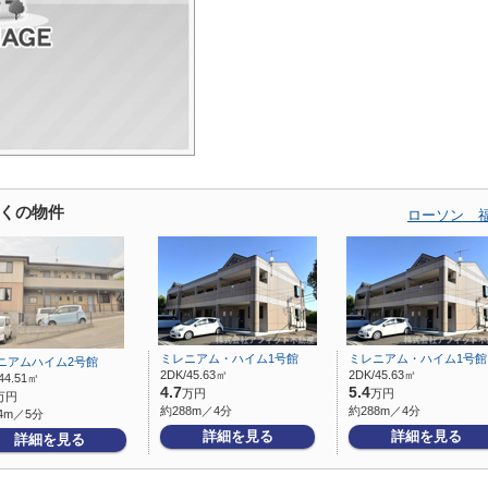
くの物件
ローソン 
ミレニアム・ハイム1号館
ミレニアム・ハイム1号館
ニアムハイム2号館
2DK/45.63㎡
2DK/45.63㎡
44.51㎡
4.7
5.4
万円
万円
万円
約288m／4分
約288m／4分
4m／5分
詳細を見る
詳細を見る
詳細を見る