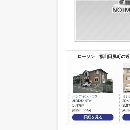
ローソン 福山田尻町の近
パンプキンハウス
ミレ
2LDK/54.07㎡
2DK/
5.4
3.9
万円
約257m／4分
約33
詳細を見る