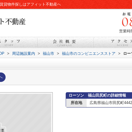
の賃貸物件探しはアフィット不動産へ
営業時間
OP
>
周辺施設案内
>
福山市
>
福山市のコンビニエンスストア
>
ロー
へ
ローソン 福山田尻町の詳細情報
所在地
広島県福山市田尻町444