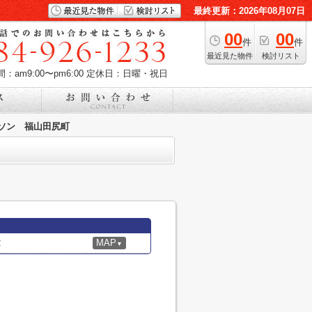
最終更新：2026年08月07日
00
00
件
件
最近見た物件
検討リスト
：am9:00〜pm6:00
定休日：日曜・祝日
ソン 福山田尻町
2
MAP
▼