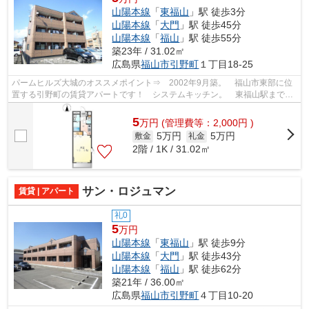
山陽本線
「
東福山
」駅 徒歩3分
山陽本線
「
大門
」駅 徒歩45分
山陽本線
「
福山
」駅 徒歩55分
築23年 / 31.02㎡
広島県
福山市
引野町
１丁目18-25
パームヒルズ大城のオススメポイント⇒ 2002年9月築。 福山市東部に位
置する引野町の賃貸アパートです！ システムキッチン。 東福山駅まで徒
歩約2分の駅チカ物件◎ 最寄りのコンビ...
5
万
円
(管理費等：2,000円 )
5万円
5万円
敷金
礼金
2階 / 1K / 31.02㎡
サン・ロジュマン
賃貸 | アパート
礼0
5
万円
山陽本線
「
東福山
」駅 徒歩9分
山陽本線
「
大門
」駅 徒歩43分
山陽本線
「
福山
」駅 徒歩62分
築21年 / 36.00㎡
広島県
福山市
引野町
４丁目10-20