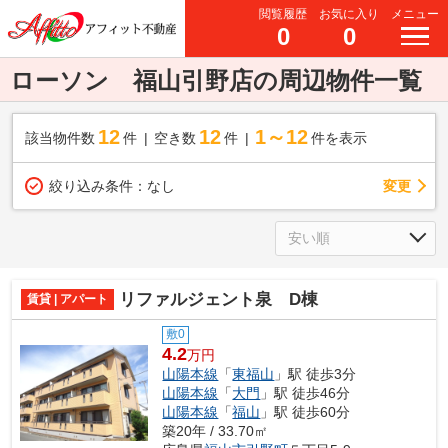
閲覧履歴
お気に入り
メニュー
0
0
ローソン 福山引野店の周辺物件一覧
12
12
1～12
該当物件数
件
空き数
件
件を表示
変更
絞り込み条件：
なし
リファルジェント泉 D棟
賃貸 | アパート
敷0
4.2
万円
山陽本線
「
東福山
」駅 徒歩3分
山陽本線
「
大門
」駅 徒歩46分
山陽本線
「
福山
」駅 徒歩60分
築20年 / 33.70㎡