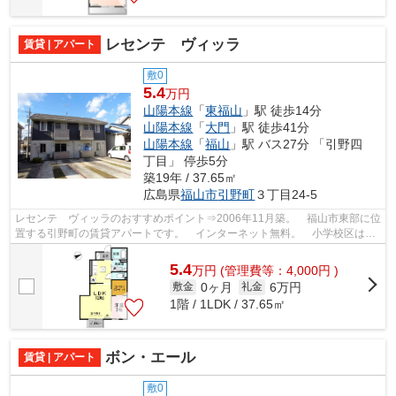
レセンテ ヴィッラ
賃貸 | アパート
敷0
5.4
万円
山陽本線
「
東福山
」駅 徒歩14分
山陽本線
「
大門
」駅 徒歩41分
山陽本線
「
福山
」駅 バス27分 「引野四
丁目」 停歩5分
築19年 / 37.65㎡
広島県
福山市
引野町
３丁目24-5
レセンテ ヴィッラのおすすめポイント⇒2006年11月築。 福山市東部に位
置する引野町の賃貸アパートです。 インターネット無料。 小学校区は引
野小学校です！ 徒歩約3分のところに...
5.4
万
円
(管理費等：4,000円 )
0ヶ月
6万円
敷金
礼金
1階 / 1LDK / 37.65㎡
ボン・エール
賃貸 | アパート
敷0