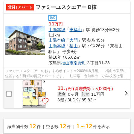
ファミーユスクエアー B棟
賃貸 | アパート
敷0
11
万円
山陽本線
「
東福山
」駅 徒歩13分車3分
1.1km
山陽本線
「
大門
」駅 徒歩45分
山陽本線
「
福山
」駅 バス26分 「東福山
駅口」 停歩9分
築18年 / 85.82㎡
広島県
福山市
引野町
３丁目31-28
ファミーユスクエア―のおすすめポイント⇒2008年6月築。 福山市東部に
位置する引野町の賃貸アパートです。 駐車場一台無料☆ 小学校区は引野
小学校です！ 徒歩約2分のところにはスー...
11
万
円
(管理費等：5,000円 )
0ヶ月
11万円
敷金
礼金
3階 / 3LDK / 85.82㎡
12
12
1～12
該当物件数
件
空き数
件
件を表示