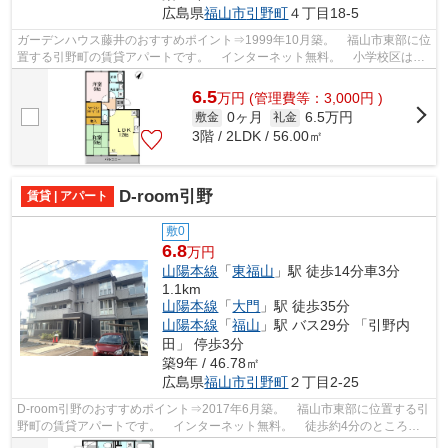
広島県
福山市
引野町
４丁目18-5
ガーデンハウス藤井のおすすめポイント⇒1999年10月築。 福山市東部に位
置する引野町の賃貸アパートです。 インターネット無料。 小学校区は引
野小学校です！ 徒歩約2分のところに...
6.5
万
円
(管理費等：3,000円 )
0ヶ月
6.5万円
敷金
礼金
3階 / 2LDK / 56.00㎡
D-room引野
賃貸 | アパート
敷0
6.8
万円
山陽本線
「
東福山
」駅 徒歩14分車3分
1.1km
山陽本線
「
大門
」駅 徒歩35分
山陽本線
「
福山
」駅 バス29分 「引野内
田」 停歩3分
築9年 / 46.78㎡
広島県
福山市
引野町
２丁目2-25
D-room引野のおすすめポイント⇒2017年6月築。 福山市東部に位置する引
野町の賃貸アパートです。 インターネット無料。 徒歩約4分のところに
はコンビニエンスストアがあり、徒歩約5...