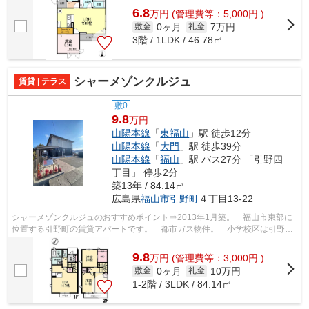
6.8
万
円
(管理費等：5,000円 )
0ヶ月
7万円
敷金
礼金
3階 / 1LDK / 46.78㎡
シャーメゾンクルジュ
賃貸 | テラス
敷0
9.8
万円
山陽本線
「
東福山
」駅 徒歩12分
山陽本線
「
大門
」駅 徒歩39分
山陽本線
「
福山
」駅 バス27分 「引野四
丁目」 停歩2分
築13年 / 84.14㎡
広島県
福山市
引野町
４丁目13-22
シャーメゾンクルジュのおすすめポイント⇒2013年1月築。 福山市東部に
位置する引野町の賃貸アパートです。 都市ガス物件。 小学校区は引野小
学校です！ 徒歩約1分のところにはコン...
9.8
万
円
(管理費等：3,000円 )
0ヶ月
10万円
敷金
礼金
1-2階 / 3LDK / 84.14㎡