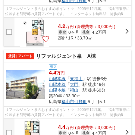
広島県
福山市
引野町
５丁目5-9
リファルジェント泉のおすすめポイント⇒ 2005年12月築。 福山市東部に
位置する引野町の賃貸アパートです。 インターネット無料◎ 徒歩約6分
のところにスーパーがあり、買い物に便利...
4.2
万
円
(管理費等：3,000円 )
0ヶ月
4.2万円
敷金
礼金
2階 / 1R / 33.70㎡
リファルジェント泉 A棟
賃貸 | アパート
敷0
4.4
万円
山陽本線
「
東福山
」駅 徒歩3分
山陽本線
「
大門
」駅 徒歩46分
山陽本線
「
福山
」駅 徒歩60分
築20年 / 33.30㎡
広島県
福山市
引野町
５丁目5-1
リファルジェント泉のおすすめポイント⇒ 2005年12月築。 福山市東部に
位置する引野町の賃貸アパートです。 インターネット無料◎ 徒歩約6分
のところにスーパーがあり、買い物に便利...
4.4
万
円
(管理費等：3,000円 )
0ヶ月
4.4万円
敷金
礼金