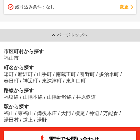
変更
絞り込み条件：
なし
ページトップへ
市区町村から探す
福山市
町名から探す
曙町
/
新涯町
/
山手町
/
南蔵王町
/
引野町
/
多治米町
/
春日町
/
神辺町
/
東深津町
/
東川口町
路線から探す
福塩線
/
山陽本線
/
山陽新幹線
/
井原鉄道
駅から探す
福山
/
東福山
/
備後本庄
/
大門
/
横尾
/
神辺
/
万能倉
/
湯田村
/
道上
/
湯野
電話でお問い合わせ