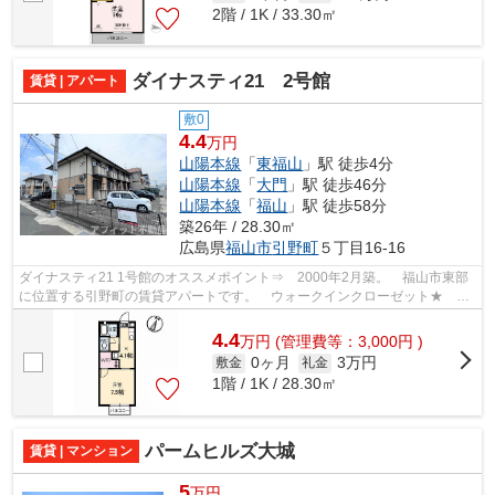
2階 / 1K / 33.30㎡
ダイナスティ21 2号館
賃貸 | アパート
敷0
4.4
万円
山陽本線
「
東福山
」駅 徒歩4分
山陽本線
「
大門
」駅 徒歩46分
山陽本線
「
福山
」駅 徒歩58分
築26年 / 28.30㎡
広島県
福山市
引野町
５丁目16-16
ダイナスティ21 1号館のオススメポイント⇒ 2000年2月築。 福山市東部
に位置する引野町の賃貸アパートです。 ウォークインクローゼット★ 最
寄り駅（東福山駅）まで徒歩約4分なので...
4.4
万
円
(管理費等：3,000円 )
0ヶ月
3万円
敷金
礼金
1階 / 1K / 28.30㎡
パームヒルズ大城
賃貸 | マンション
5
万円