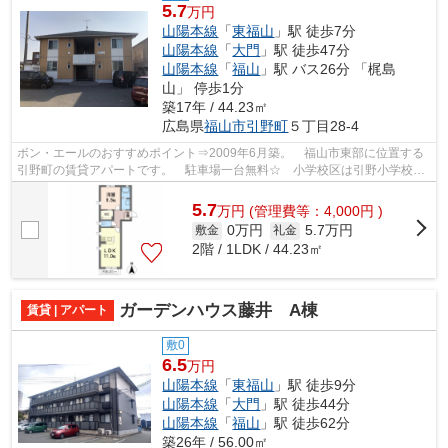
5.7
万円
山陽本線
「
東福山
」駅 徒歩7分
山陽本線
「
大門
」駅 徒歩47分
山陽本線
「
福山
」駅 バス26分 「梶島
山」 停歩1分
築17年 / 44.23㎡
広島県
福山市
引野町
５丁目28-4
ボン・エールのおすすめポイント⇒2009年6月築。 福山市東部に位置する
引野町の賃貸アパートです。 駐車場一台無料☆ 小学校区は引野小学校で
す！ 徒歩約7分のところにはスーパーが...
5.7
万
円
(管理費等：4,000円 )
0万円
5.7万円
敷金
礼金
2階 / 1LDK / 44.23㎡
ガーデンハウス藤井 A棟
賃貸 | アパート
敷0
6.5
万円
山陽本線
「
東福山
」駅 徒歩9分
山陽本線
「
大門
」駅 徒歩44分
山陽本線
「
福山
」駅 徒歩62分
築26年 / 56.00㎡