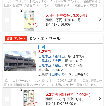
【サン・ロジュマン】のおすすめポイント⇒2005年2月築。 福山市東部に
位置する引野町の賃貸アパートです！ 駐輪場あり。 東福山駅まで徒歩約
10分圏内！！ 最寄りのスーパーまで徒...
5
万
円
(管理費等：3,000円 )
5万円
0ヶ月
敷金
礼金
1階 / 1K / 36.00㎡
ボン・エトワール
賃貸 | アパート
礼0
5.2
万円
山陽本線
「
東福山
」駅 徒歩3分
山陽本線
「
大門
」駅 徒歩48分
山陽本線
「
福山
」駅 徒歩57分
築23年 / 36.00㎡
広島県
福山市
引野町
５丁目8番9号
ボン・エトワールのオススメポイント⇒ 2002年12月築。 福山市東部に位
置する引野町の賃貸アパートです。 駐車場1台無料★ 最寄り駅（東福山
駅）まで徒歩約3分なので、電車通勤・通...
5.2
万
円
(管理費等：2,000円 )
5.2万円
0万円
敷金
礼金
1階 / 1LDK / 36.00㎡