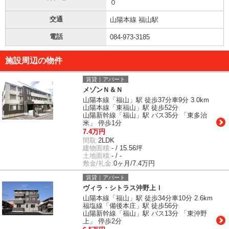
０
交通
山陽本線 福山駅
電話
084-973-3185
施設周辺の物件
賃貸｜アパート
メゾンＮ＆Ｎ
山陽本線「福山」駅 徒歩37分車9分 3.0km
山陽本線「東福山」駅 徒歩52分
山陽新幹線「福山」駅 バス35分 「東多治
米」 停歩1分
7.4万円
間取:
2LDK
建物面積:
- / 15.56坪
土地面積:
- / -
敷金/礼金:
0ヶ月/7.4万円
賃貸｜アパート
ヴィラ・シトラス沖野上Ⅰ
山陽本線「福山」駅 徒歩34分車10分 2.6km
福塩線「備後本庄」駅 徒歩56分
山陽新幹線「福山」駅 バス13分 「東沖野
上」 停歩2分