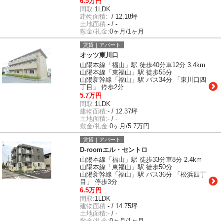
6.5万円
間取:
1LDK
建物面積:
- / 12.18坪
土地面積:
- / -
敷金/礼金:
0ヶ月/1ヶ月
賃貸｜アパート
オッツ東川口
山陽本線「福山」駅 徒歩40分車12分 3.4km
山陽本線「東福山」駅 徒歩55分
山陽新幹線「福山」駅 バス34分 「東川口四
丁目」 停歩2分
5.7万円
間取:
1LDK
建物面積:
- / 12.37坪
土地面積:
- / -
敷金/礼金:
0ヶ月/5.7万円
賃貸｜アパート
D-roomエル・セントロ
山陽本線「福山」駅 徒歩33分車8分 2.4km
山陽本線「東福山」駅 徒歩50分
山陽新幹線「福山」駅 バス36分 「松浜四丁
目」 停歩3分
6.5万円
間取:
1LDK
建物面積:
- / 14.75坪
土地面積:
- / -
敷金/礼金:
0ヶ月/1ヶ月