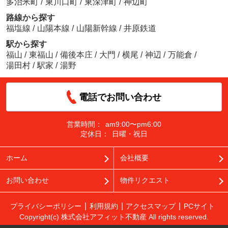
多治米町
/
東川口町
/
東深津町
/
神辺町
路線から探す
福塩線
/
山陽本線
/
山陽新幹線
/
井原鉄道
駅から探す
福山
/
東福山
/
備後本庄
/
大門
/
横尾
/
神辺
/
万能倉
/
湯田村
/
駅家
/
湯野
電話でお問い合わせ
営業時間：
am9:00〜pm6:00
定休日：
日曜・祝日
ホーム
会社概要
お問い合わせ
物件リクエスト
プライバシーポリシー
利用規約
アクセスマップ
PCサイト
Copyright(c) 株式会社アフィット不動産 All rights reserved.