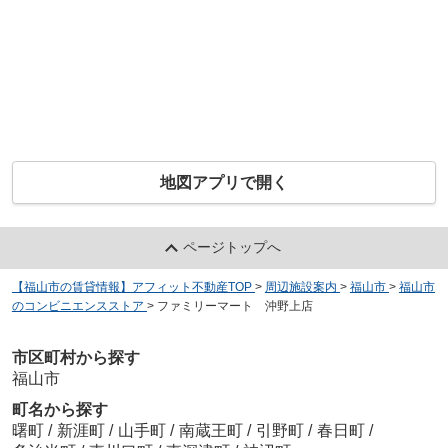
地図アプリで開く
ページトップへ
【福山市の賃貸情報】アフィット不動産TOP
>
周辺施設案内
>
福山市
>
福山市
のコンビニエンスストア
>
ファミリーマート 沖野上店
市区町村から探す
福山市
町名から探す
曙町
/
新涯町
/
山手町
/
南蔵王町
/
引野町
/
春日町
/