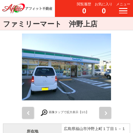
閲覧履歴
お気に入り
メニュー
0
0
ファミリーマート 沖野上店
前
次
画像タップで拡大表示【
1
/1】
広島県福山市沖野上町１丁目１－１
所在地