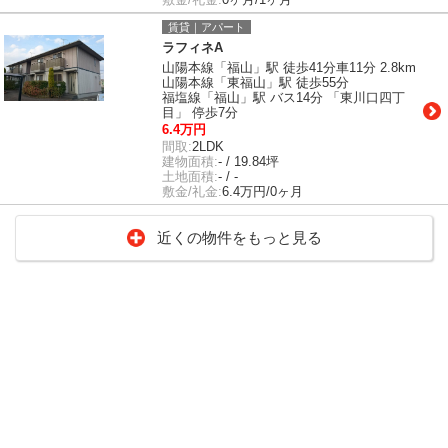
賃貸｜アパート
ラフィネA
山陽本線「福山」駅 徒歩41分車11分 2.8km
山陽本線「東福山」駅 徒歩55分
福塩線「福山」駅 バス14分 「東川口四丁
目」 停歩7分
6.4万円
間取:
2LDK
建物面積:
- / 19.84坪
土地面積:
- / -
敷金/礼金:
6.4万円/0ヶ月
近くの物件をもっと見る