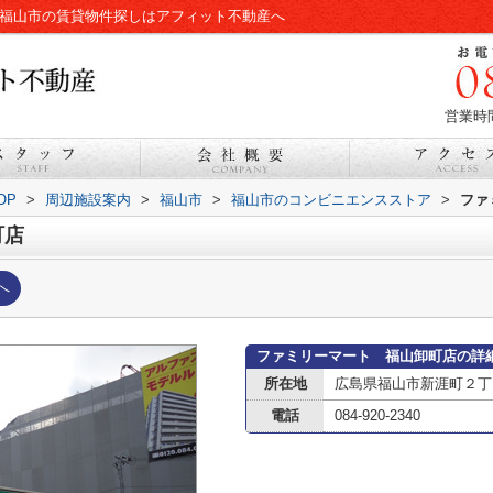
|福山市の賃貸物件探しはアフィット不動産へ
営業時間
OP
>
周辺施設案内
>
福山市
>
福山市のコンビニエンスストア
>
ファ
町店
へ
ファミリーマート 福山卸町店の詳
所在地
広島県福山市新涯町２丁
電話
084-920-2340