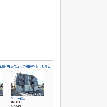
福山卸町店の近くの物件をもっと見る
D-room新涯
1R/30.03㎡
4.5
万円