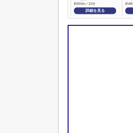
約915m／12分
約46
詳細を見る