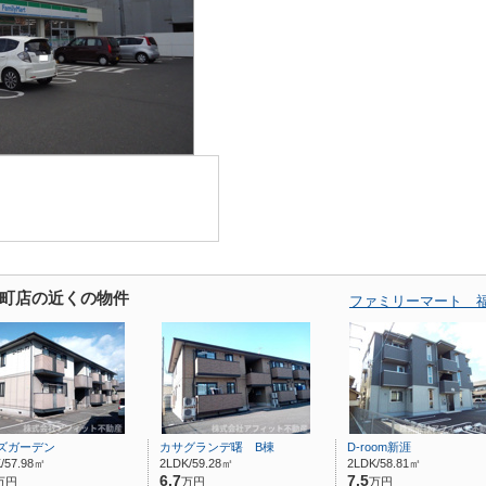
町店の近くの物件
ファミリーマート 
ズガーデン
カサグランデ曙 B棟
D-room新涯
/57.98㎡
2LDK/59.28㎡
2LDK/58.81㎡
6.7
7.5
万円
万円
万円