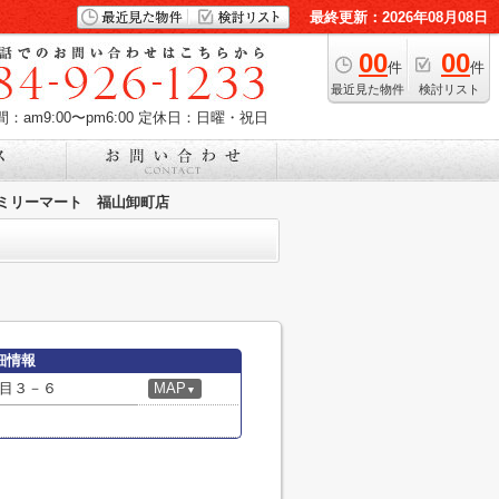
最終更新：2026年08月08日
00
00
件
件
最近見た物件
検討リスト
：am9:00〜pm6:00
定休日：日曜・祝日
ミリーマート 福山卸町店
細情報
目３－６
MAP
▼