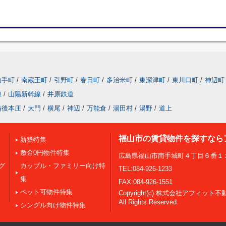
山手町
/
南蔵王町
/
引野町
/
春日町
/
多治米町
/
東深津町
/
東川口町
/
神辺町
線
/
山陽新幹線
/
井原鉄道
備後本庄
/
大門
/
横尾
/
神辺
/
万能倉
/
湯田村
/
湯野
/
道上
福山市の賃貸物件を探すなら
新築特集
敷金0円物件特集
広島県福山市南手城町４丁目６番１
グ
カップル・ファミリー向け特
TEL:084-926-1233
集
FAX:084-926-1551
ペット可物件特集
Copyright(c) 株式会社アフィット不
All Rights Reserved.
シングル向け物件特集