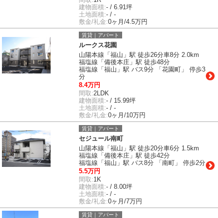
建物面積:
- / 6.91坪
土地面積:
- / -
敷金/礼金:
0ヶ月/4.5万円
賃貸｜アパート
ルークス花園
山陽本線「福山」駅 徒歩26分車8分 2.0km
福塩線「備後本庄」駅 徒歩48分
福塩線「福山」駅 バス9分 「花園町」 停歩3
分
8.4万円
間取:
2LDK
建物面積:
- / 15.99坪
土地面積:
- / -
敷金/礼金:
0ヶ月/10万円
賃貸｜アパート
セジュール南町
山陽本線「福山」駅 徒歩20分車6分 1.5km
福塩線「備後本庄」駅 徒歩42分
福塩線「福山」駅 バス8分 「南町」 停歩2分
5.5万円
間取:
1K
建物面積:
- / 8.00坪
土地面積:
- / -
敷金/礼金:
0ヶ月/7万円
賃貸｜アパート