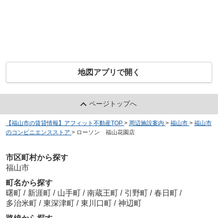
地図アプリで開く
ページトップへ
【福山市の賃貸情報】アフィット不動産TOP
>
周辺施設案内
>
福山市
>
福山市
のコンビニエンスストア
>
ローソン 福山花園店
市区町村から探す
福山市
町名から探す
曙町
/
新涯町
/
山手町
/
南蔵王町
/
引野町
/
春日町
/
多治米町
/
東深津町
/
東川口町
/
神辺町