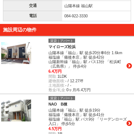
交通
山陽本線 福山駅
電話
084-922-3330
施設周辺の物件
賃貸｜アパート
マイローズ松浜
山陽本線「福山」駅 徒歩20分車6分 1.6km
福塩線「備後本庄」駅 徒歩42分
山陽新幹線「福山」駅 バス13分 「松浜町
（広島県）」 停歩4分
6.4万円
間取:
1LDK
建物面積:
- / 12.27坪
土地面積:
- / -
敷金/礼金:
0ヶ月/6.4万円
賃貸｜アパート
NAO B棟
山陽本線「福山」駅 徒歩19分
福塩線「備後本庄」駅 徒歩41分
福塩線「福山」駅 バス9分 「リーデンローズ
入口」 停歩5分
4.5万円
間取:
1R