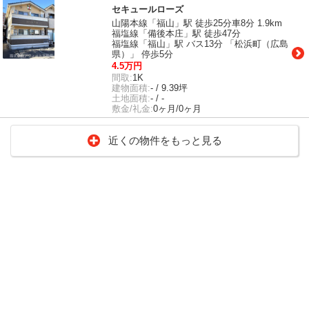
セキュールローズ
山陽本線「福山」駅 徒歩25分車8分 1.9km
福塩線「備後本庄」駅 徒歩47分
福塩線「福山」駅 バス13分 「松浜町（広島
県）」 停歩5分
4.5万円
間取:
1K
建物面積:
- / 9.39坪
土地面積:
- / -
敷金/礼金:
0ヶ月/0ヶ月
近くの物件をもっと見る