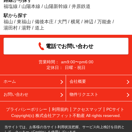
路線から探す
福塩線
/
山陽本線
/
山陽新幹線
/
井原鉄道
駅から探す
福山
/
東福山
/
備後本庄
/
大門
/
横尾
/
神辺
/
万能倉
/
湯田村
/
湯野
/
道上
電話でお問い合わせ
営業時間：
am9:00〜pm6:00
定休日：
日曜・祝日
ホーム
会社概要
お問い合わせ
物件リクエスト
プライバシーポリシー
利用規約
アクセスマップ
PCサイト
Copyright(c) 株式会社アフィット不動産 All rights reserved.
当サイトでは、お客様の当サイト利用状況把握、サービス向上検討を目的と