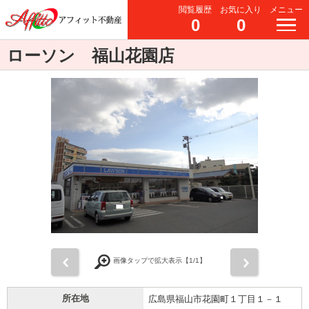
閲覧履歴
お気に入り
メニュー
0
0
ローソン 福山花園店
前
次
画像タップで拡大表示【
1
/1】
所在地
広島県福山市花園町１丁目１－１