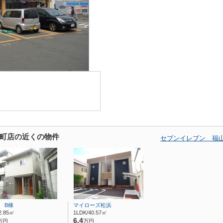
町店の近くの物件
セブンイレブン 福
O B棟
マイローズ松浜
2.85㎡
1LDK/40.57㎡
6.4
万円
万円