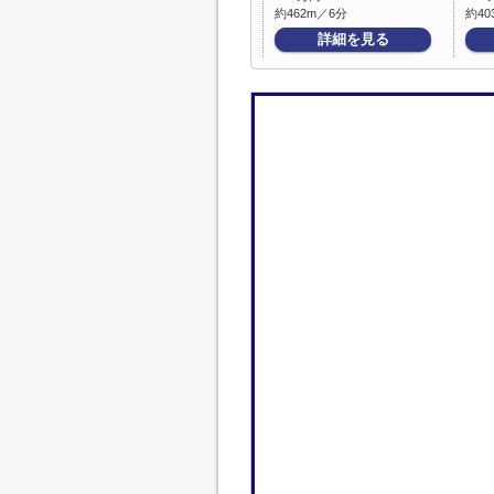
約462m／6分
約40
詳細を見る