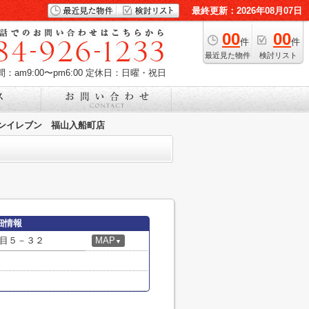
最終更新：2026年08月07日
00
00
件
件
最近見た物件
検討リスト
：am9:00〜pm6:00
定休日：日曜・祝日
ンイレブン 福山入船町店
細情報
目５－３２
MAP
▼