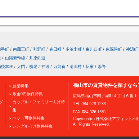
山手町
/
南蔵王町
/
引野町
/
春日町
/
多治米町
/
東川口町
/
東深津町
/
神辺町
線
/
山陽新幹線
/
井原鉄道
備後本庄
/
大門
/
横尾
/
神辺
/
万能倉
/
湯田村
/
駅家
/
湯野
福山市の賃貸物件を探すなら
新築特集
敷金0円物件特集
広島県福山市南手城町４丁目６番１
グ
カップル・ファミリー向け特
TEL:084-926-1233
集
FAX:084-926-1551
ペット可物件特集
Copyright(c) 株式会社アフィット不
All Rights Reserved.
シングル向け物件特集