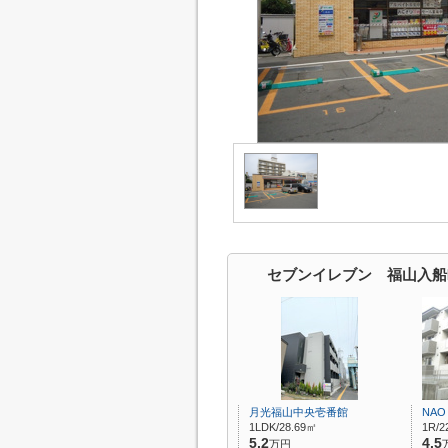
セブンイレブン 福山入船
月光福山中央壱番館
NA
1LDK/28.69㎡
1R/2
5.2
4.5
万円