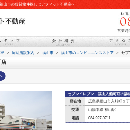
|福山市の賃貸物件探しはアフィット不動産へ
営業時間
OP
>
周辺施設案内
>
福山市
>
福山市のコンビニエンスストア
>
セブ
町店
へ
セブンイレブン 福山入船町店の詳
所在地
広島県福山市入船町２丁
交通
山陽本線 福山駅
電話
084-927-0711