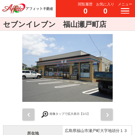
閲覧履歴
お気に入り
メニュー
0
0
セブンイレブン 福山瀬戸町店
前
次
画像タップで拡大表示【
1
/1】
広島県福山市瀬戸町大字地頭分１３
所在地