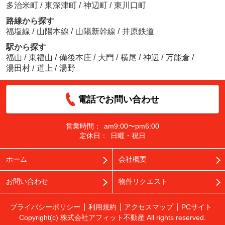
多治米町
/
東深津町
/
神辺町
/
東川口町
路線から探す
福塩線
/
山陽本線
/
山陽新幹線
/
井原鉄道
駅から探す
福山
/
東福山
/
備後本庄
/
大門
/
横尾
/
神辺
/
万能倉
/
湯田村
/
道上
/
湯野
電話でお問い合わせ
営業時間：
am9:00〜pm6:00
定休日：
日曜・祝日
ホーム
会社概要
お問い合わせ
物件リクエスト
プライバシーポリシー
利用規約
アクセスマップ
PCサイト
Copyright(c) 株式会社アフィット不動産 All rights reserved.