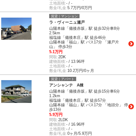
土地面積:
- / -
敷金/礼金:
5.7万円/0万円
賃貸｜マンション
ラ・ヴィーニュ瀬戸
山陽本線「備後赤坂」駅 徒歩32分車8分
2.5km
福塩線「備後本庄」駅 徒歩46分
山陽本線「福山」駅 バス17分 「瀬戸片
山」 停歩3分
5.1万円
間取:
2DK
建物面積:
- / 13.96坪
土地面積:
- / -
敷金/礼金:
10.2万円/0ヶ月
賃貸｜アパート
アンシャンテ A棟
山陽本線「備後赤坂」駅 徒歩15分車6分
1.2km
福塩線「備後本庄」駅 徒歩57分
山陽本線「福山」駅 バス17分 「地頭分」 停
歩13分
5.9万円
間取:
2LDK
建物面積:
- / 16.96坪
土地面積:
- / -
敷金/礼金:
0ヶ月/5.9万円