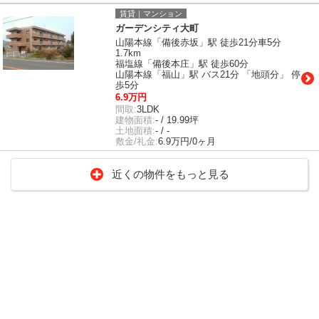
賃貸｜マンション
ガーデンシティ大町
山陽本線「備後赤坂」駅 徒歩21分車5分
1.7km
福塩線「備後本庄」駅 徒歩60分
山陽本線「福山」駅 バス21分 「地頭分」 停
歩5分
6.9万円
間取:
3LDK
建物面積:
- / 19.99坪
土地面積:
- / -
敷金/礼金:
6.9万円/0ヶ月
近くの物件をもっと見る