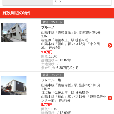
６５
施設周辺の物件
賃貸｜アパート
ブルーノ
山陽本線「備後赤坂」駅 徒歩30分車8分
3.0km
福塩線「備後本庄」駅 徒歩60分
山陽本線「福山」駅 バス18分 「小立団
地」 停歩2分
5.8万円
間取:
1LDK
建物面積:
- / 13.82坪
土地面積:
- / -
敷金/礼金:
6.38万円/0ヶ月
賃貸｜アパート
フレール 達
山陽本線「備後赤坂」駅 徒歩23分車6分
1.8km
福塩線「備後本庄」駅 徒歩51分
山陽本線「福山」駅 バス13分 「運転免許セ
ンター前」 停歩9分
5.7万円
間取:
1LDK
建物面積:
- / 12.99坪