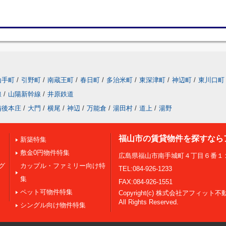
山手町
/
引野町
/
南蔵王町
/
春日町
/
多治米町
/
東深津町
/
神辺町
/
東川口町
線
/
山陽新幹線
/
井原鉄道
備後本庄
/
大門
/
横尾
/
神辺
/
万能倉
/
湯田村
/
道上
/
湯野
福山市の賃貸物件を探すなら
新築特集
敷金0円物件特集
広島県福山市南手城町４丁目６番１
グ
カップル・ファミリー向け特
TEL:084-926-1233
集
FAX:084-926-1551
ペット可物件特集
Copyright(c) 株式会社アフィット不
All Rights Reserved.
シングル向け物件特集