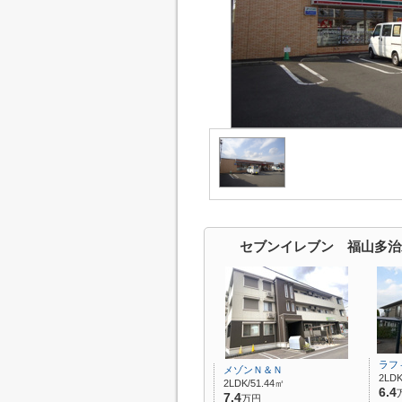
セブンイレブン 福山多治
ラフ
メゾンＮ＆Ｎ
2LDK
2LDK/51.44㎡
6.4
7.4
万円