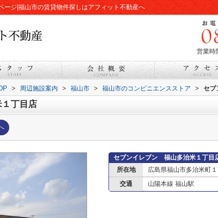
ページ|福山市の賃貸物件探しはアフィット不動産へ
営業時間
OP
>
周辺施設案内
>
福山市
>
福山市のコンビニエンスストア
>
セブ
米１丁目店
へ
セブンイレブン 福山多治米１丁目
所在地
広島県福山市多治米町１
交通
山陽本線 福山駅