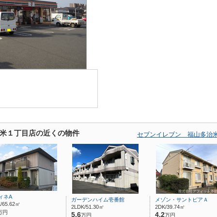
米１丁目店の近くの物件
セブンイレブン 福山多治
ィネA
ガーデンハイム壱番館
メゾン・サントピアＡ
/65.62㎡
2LDK/51.30㎡
2DK/39.74㎡
万円
5.6
4.2
万円
万円