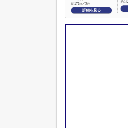
約22
約172m／3分
詳細を見る