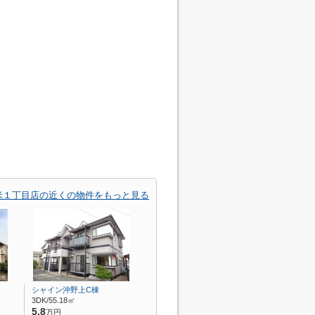
米１丁目店の近くの物件をもっと見る
シャイン沖野上C棟
3DK/55.18㎡
5.8
万円