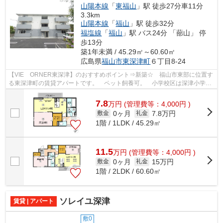
山陽本線
「
東福山
」駅 徒歩27分車11分
3.3km
山陽本線
「
福山
」駅 徒歩32分
福塩線
「
福山
」駅 バス24分 「蔀山」 停
歩13分
築1年未満 / 45.29㎡～60.60㎡
広島県
福山市
東深津町
６丁目8-24
【VIE ORNER東深津】のおすすめポイント⇒新築☆ 福山市東部に位置す
る東深津町の賃貸アパートです。 ペット飼養可。 小学校区は深津小学校
です！ 徒歩約7分のところにはコンビニエ...
7.8
万
円
(管理費等：4,000円 )
0ヶ月
7.8万円
敷金
礼金
1階 / 1LDK / 45.29㎡
11.5
万
円
(管理費等：4,000円 )
0ヶ月
15万円
敷金
礼金
1階 / 2LDK / 60.60㎡
ソレイユ深津
賃貸 | アパート
敷0