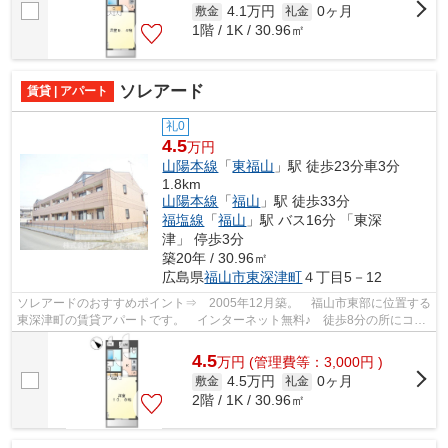
4.1万円
0ヶ月
敷金
礼金
1階 / 1K / 30.96㎡
ソレアード
賃貸 | アパート
礼0
4.5
万円
山陽本線
「
東福山
」駅 徒歩23分車3分
1.8km
山陽本線
「
福山
」駅 徒歩33分
福塩線
「
福山
」駅 バス16分 「東深
津」 停歩3分
築20年 / 30.96㎡
広島県
福山市
東深津町
４丁目5－12
ソレアードのおすすめポイント⇒ 2005年12月築。 福山市東部に位置する
東深津町の賃貸アパートです。 インターネット無料♪ 徒歩8分の所にコン
ビニエンスストアがあり、急なお買物に...
4.5
万
円
(管理費等：3,000円 )
4.5万円
0ヶ月
敷金
礼金
2階 / 1K / 30.96㎡