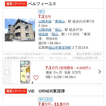
ベルフィーユⅡ
賃貸 | アパート
敷0
7.1
万円
山陽本線
「
東福山
」駅 徒歩21分車7分
2.1km
山陽本線
「
福山
」駅 徒歩37分
福塩線
「
福山
」駅 バス16分 「東深
津」 停歩4分
築2年 / 46.06㎡
広島県
福山市
東深津町
２丁目13-6
ベルフィーユⅡのおすすめポイント⇒2023年11月築。 福山市東部に位置す
る東深津町の賃貸アパートです。 オートロック。 小学校区は深津小学校
です！ 徒歩約4分のところにはドラック...
7.1
万
円
(管理費等：4,500円 )
0ヶ月
5万円
敷金
礼金
3階 / 1LDK / 46.06㎡
VIE ORNER東深津
賃貸 | アパート
敷0
新築
7.8
11.5
万円～
万円