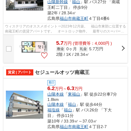
山陽新幹線
「
福山
」駅 バス27分 「南蔵
王町二丁目」 停歩9分
築2年 / 28.34㎡
広島県
福山市
南蔵王町
４丁目4番6
ウィステリアのオススメポイント⇒2023年12月築。 福山市東部に位置する
南蔵王町の賃貸アパートです。 オートロック物件。 最寄りのスーパーま
で徒歩約4分！！ 徒歩約5分のところに...
5.7
万
円
(管理費等：4,000円 )
0ヶ月
5.7万円
敷金
礼金
2階 / 1K / 28.34㎡
セジュールオッツ南蔵王
賃貸 | アパート
敷0
6.2
6.3
万円～
万円
山陽本線
「
東福山
」駅 徒歩22分車7分
1.8km
山陽本線
「
福山
」駅 徒歩44分
福塩線
「
福山
」駅 バス26分 「下大
目」 停歩11分
築10年 / 33.39㎡～37.03㎡
広島県
福山市
南蔵王町
４丁目2-7