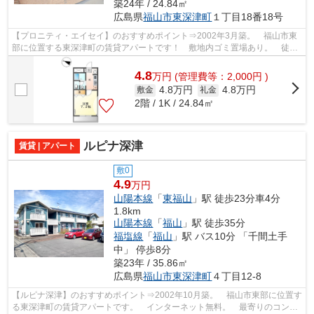
築24年 / 24.84㎡
広島県
福山市
東深津町
１丁目18番18号
【プロニティ・エイセイ】のおすすめポイント⇒2002年3月築。 福山市東
部に位置する東深津町の賃貸アパートです！ 敷地内ゴミ置場あり。 徒歩
約7分のところにスーパー、ディスカウン...
4.8
万
円
(管理費等：2,000円 )
4.8万円
4.8万円
敷金
礼金
2階 / 1K / 24.84㎡
ルピナ深津
賃貸 | アパート
敷0
4.9
万円
山陽本線
「
東福山
」駅 徒歩23分車4分
1.8km
山陽本線
「
福山
」駅 徒歩35分
福塩線
「
福山
」駅 バス10分 「千間土手
中」 停歩8分
築23年 / 35.86㎡
広島県
福山市
東深津町
４丁目12-8
【ルピナ深津】のおすすめポイント⇒2002年10月築。 福山市東部に位置す
る東深津町の賃貸アパートです。 インターネット無料。 最寄りのコンビ