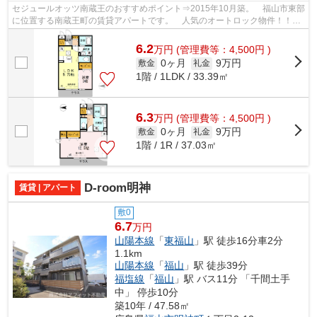
セジュールオッツ南蔵王のおすすめポイント⇒2015年10月築。 福山市東部
に位置する南蔵王町の賃貸アパートです。 人気のオートロック物件！！
小学校区は深津小学校です！ 徒歩約1...
6.2
万
円
(管理費等：4,500円 )
0ヶ月
9万円
敷金
礼金
1階 / 1LDK / 33.39㎡
6.3
万
円
(管理費等：4,500円 )
0ヶ月
9万円
敷金
礼金
1階 / 1R / 37.03㎡
D-room明神
賃貸 | アパート
敷0
6.7
万円
山陽本線
「
東福山
」駅 徒歩16分車2分
1.1km
山陽本線
「
福山
」駅 徒歩39分
福塩線
「
福山
」駅 バス11分 「千間土手
中」 停歩10分
築10年 / 47.58㎡