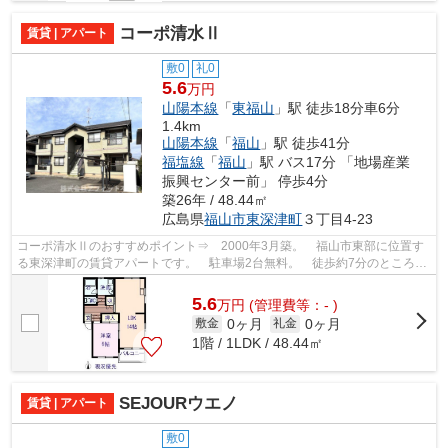
コーポ清水Ⅱ
賃貸 | アパート
敷0
礼0
5.6
万円
山陽本線
「
東福山
」駅 徒歩18分車6分
1.4km
山陽本線
「
福山
」駅 徒歩41分
福塩線
「
福山
」駅 バス17分 「地場産業
振興センター前」 停歩4分
築26年 / 48.44㎡
広島県
福山市
東深津町
３丁目4-23
コーポ清水Ⅱのおすすめポイント⇒ 2000年3月築。 福山市東部に位置す
る東深津町の賃貸アパートです。 駐車場2台無料。 徒歩約7分のところに
はスーパーマーケットがあり、徒歩約2分...
5.6
万
円
(管理費等：- )
0ヶ月
0ヶ月
敷金
礼金
1階 / 1LDK / 48.44㎡
SEJOURウエノ
賃貸 | アパート
敷0