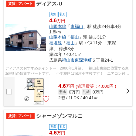
ディアス-U
賃貸 | アパート
敷0
礼0
4.6
万円
山陽本線
「
東福山
」駅 徒歩24分車4分
1.8km
山陽本線
「
福山
」駅 徒歩31分
福塩線
「
福山
」駅 バス11分 「東深
津」 停歩3分
築20年 / 40.41㎡
広島県
福山市
東深津町
５丁目24-1
ディアスのおすすめポイント⇒ 2006年1月築。 福山市東部に位置する東
深津町の賃貸アパートです。 小学校区は深津小学校です！ エアコン付き
がうれしいポイント♪ 徒歩約9分のとこ...
4.6
万
円
(管理費等：4,000円 )
0万円
0万円
敷金
礼金
2階 / 1LDK / 40.41㎡
シャーメゾンマルニ
賃貸 | アパート
敷0
礼0
4.6
万円