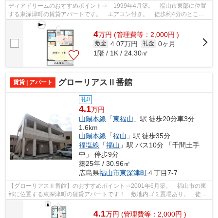
ディアドリームのおすすめポイント⇒ 1999年4月築。 福山市東部に位置
する東深津町の賃貸アパートです。 エアコン付き。 徒歩約4分のところ
にドラッグストアがあります！最寄りのコ...
4
万
円
(管理費等：2,000円 )
4.07万円
0ヶ月
敷金
礼金
1階 / 1K / 24.30㎡
グローリアスⅡ番館
賃貸 | アパート
礼0
4.1
万円
山陽本線
「
東福山
」駅 徒歩20分車3分
1.6km
山陽本線
「
福山
」駅 徒歩35分
福塩線
「
福山
」駅 バス10分 「千間土手
中」 停歩9分
築25年 / 30.96㎡
広島県
福山市
東深津町
４丁目7-7
【グローリアスⅡ番館】のおすすめポイント⇒2001年6月築。 福山市の東
部に位置する東深津町の賃貸アパートです！ 敷地内ゴミ置場あり。 徒歩
約5分のところにコンビニエンスストア、...
4.1
万
円
(管理費等：2,000円 )