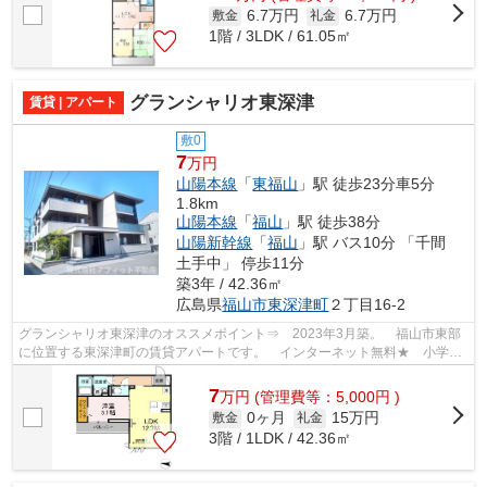
6.7万円
6.7万円
敷金
礼金
1階 / 3LDK / 61.05㎡
グランシャリオ東深津
賃貸 | アパート
敷0
7
万円
山陽本線
「
東福山
」駅 徒歩23分車5分
1.8km
山陽本線
「
福山
」駅 徒歩38分
山陽新幹線
「
福山
」駅 バス10分 「千間
土手中」 停歩11分
築3年 / 42.36㎡
広島県
福山市
東深津町
２丁目16-2
グランシャリオ東深津のオススメポイント⇒ 2023年3月築。 福山市東部
に位置する東深津町の賃貸アパートです。 インターネット無料★ 小学校
区は深津小学校です。 徒歩約4分のとこ...
7
万
円
(管理費等：5,000円 )
0ヶ月
15万円
敷金
礼金
3階 / 1LDK / 42.36㎡