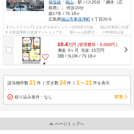
福塩線
「
福山
」駅 バス25分 「綱木（広
島県）」 停歩10分
築17年 / 75.18㎡
広島県
福山市
東深津町
１丁目20-5
【グレイスフルT】のおすすめポイント⇒2009年3月築。 福山市東部に位置
する東深津町の賃貸マンションです。 猫ちゃん飼育可。 小学校区は深津
小学校です！ 徒歩約6分のところには...
10.4
万
円
(管理費等：6,000円 )
0ヶ月
15万円
敷金
礼金
3階 / 3LDK / 75.18㎡
21
24
1～21
該当物件数
件
空き数
件
件を表示
変更
絞り込み条件：
なし
ページトップへ