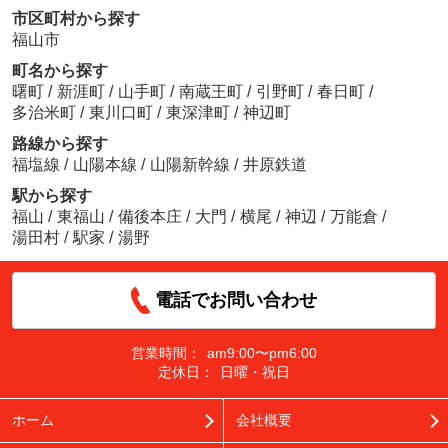
市区町村から探す
福山市
町名から探す
曙町
/
新涯町
/
山手町
/
南蔵王町
/
引野町
/
春日町
/
多治米町
/
東川口町
/
東深津町
/
神辺町
路線から探す
福塩線
/
山陽本線
/
山陽新幹線
/
井原鉄道
駅から探す
福山
/
東福山
/
備後本庄
/
大門
/
横尾
/
神辺
/
万能倉
/
湯田村
/
駅家
/
湯野
電話でお問い合わせ
営業時間：
am9:00〜pm6:00
定休日：
日曜・祝日
ホーム
会社概要