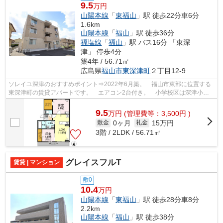
9.5
万円
山陽本線
「
東福山
」駅 徒歩22分車6分
1.6km
山陽本線
「
福山
」駅 徒歩36分
福塩線
「
福山
」駅 バス16分 「東深
津」 停歩4分
築4年 / 56.71㎡
広島県
福山市
東深津町
２丁目12-9
ソレイユ深津のおすすめポイント⇒2022年6月築。 福山市東部に位置する
東深津町の賃貸アパートです。 エアコン2台付き。 小学校区は深津小学
校です！ 徒歩約3分のところにはコンビ...
9.5
万
円
(管理費等：3,500円 )
0ヶ月
15万円
敷金
礼金
3階 / 2LDK / 56.71㎡
グレイスフルT
賃貸 | マンション
敷0
10.4
万円
山陽本線
「
東福山
」駅 徒歩28分車8分
2.2km
山陽本線
「
福山
」駅 徒歩38分