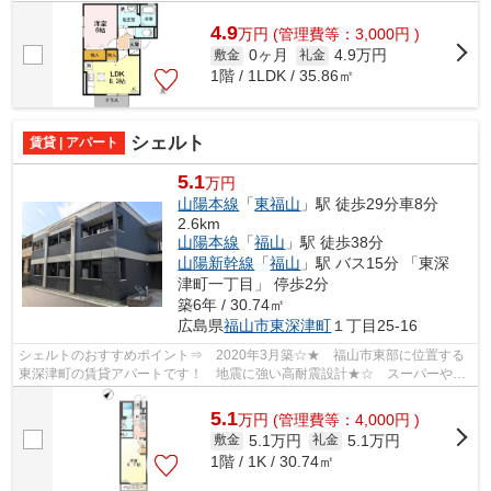
ニエンスストアまで徒歩約5分です。 ...
4.9
万
円
(管理費等：3,000円 )
0ヶ月
4.9万円
敷金
礼金
1階 / 1LDK / 35.86㎡
シェルト
賃貸 | アパート
5.1
万円
山陽本線
「
東福山
」駅 徒歩29分車8分
2.6km
山陽本線
「
福山
」駅 徒歩38分
山陽新幹線
「
福山
」駅 バス15分 「東深
津町一丁目」 停歩2分
築6年 / 30.74㎡
広島県
福山市
東深津町
１丁目25-16
シェルトのおすすめポイント⇒ 2020年3月築☆★ 福山市東部に位置する
東深津町の賃貸アパートです！ 地震に強い高耐震設計★☆ スーパーや、
ドラッグストアまで徒歩約8分♪ 周辺には100...
5.1
万
円
(管理費等：4,000円 )
5.1万円
5.1万円
敷金
礼金
1階 / 1K / 30.74㎡