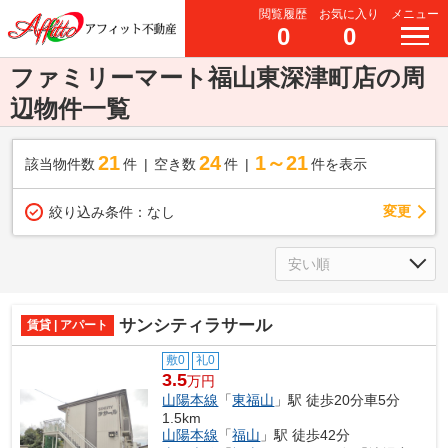
閲覧履歴
お気に入り
メニュー
0
0
ファミリーマート福山東深津町店の周
辺物件一覧
21
24
1～21
該当物件数
件
空き数
件
件を表示
変更
絞り込み条件：
なし
サンシティラサール
賃貸 | アパート
敷0
礼0
3.5
万円
山陽本線
「
東福山
」駅 徒歩20分車5分
1.5km
山陽本線
「
福山
」駅 徒歩42分