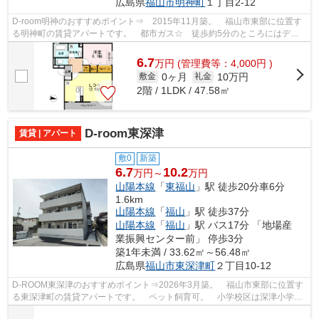
広島県
福山市
明神町
１丁目2-12
D-room明神のおすすめポイント⇒ 2015年11月築。 福山市東部に位置す
る明神町の賃貸アパートです。 都市ガス☆ 徒歩約5分のところにはディ
スカウントショップがあり、徒歩約6分のと...
6.7
万
円
(管理費等：4,000円 )
0ヶ月
10万円
敷金
礼金
2階 / 1LDK / 47.58㎡
D-room東深津
賃貸 | アパート
敷0
新築
6.7
10.2
万円～
万円
山陽本線
「
東福山
」駅 徒歩20分車6分
1.6km
山陽本線
「
福山
」駅 徒歩37分
山陽本線
「
福山
」駅 バス17分 「地場産
業振興センター前」 停歩3分
築1年未満 / 33.62㎡～56.48㎡
広島県
福山市
東深津町
２丁目10-12
D-ROOM東深津のおすすめポイント⇒2026年3月築。 福山市東部に位置す
る東深津町の賃貸アパートです。 ペット飼育可。 小学校区は深津小学校
です！ 最寄りのコンビニエンスストアま...