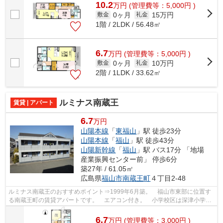
10.2
万
円
(管理費等：5,000円 )
0ヶ月
15万円
敷金
礼金
1階 / 2LDK / 56.48㎡
6.7
万
円
(管理費等：5,000円 )
0ヶ月
10万円
敷金
礼金
2階 / 1LDK / 33.62㎡
ルミナス南蔵王
賃貸 | アパート
6.7
万円
山陽本線
「
東福山
」駅 徒歩23分
山陽本線
「
福山
」駅 徒歩43分
山陽新幹線
「
福山
」駅 バス17分 「地場
産業振興センター前」 停歩6分
築27年 / 61.05㎡
広島県
福山市
南蔵王町
４丁目2-48
ルミナス南蔵王のおすすめポイント⇒1999年6月築。 福山市東部に位置す
る南蔵王町の賃貸アパートです。 エアコン付き。 小学校区は深津小学校
です！ 徒歩約2分のところにはスーパー...
6.7
万
円
(管理費等：3,000円 )