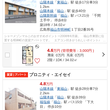
山陽本線
「
東福山
」駅 徒歩17分車3分
1.2km
山陽本線
「
福山
」駅 徒歩40分
山陽新幹線
「
福山
」駅 バス21分 「千間
土手中」 停歩8分
築18年 / 34.02㎡
広島県
福山市
明神町
１丁目2番35号
シャーメゾンマルニのおすすめポイント⇒2008年6月築。 福山市東部に位
置する明神町の賃貸アパートです。 エアコン付きがうれしいポイント♪ 徒
歩約4分のところにはディスカウントシ...
4.6
万
円
(管理費等：3,000円 )
0万円
0万円
敷金
礼金
2階 / 1DK / 34.02㎡
プロニティ・エイセイ
賃貸 | アパート
4.8
万円
山陽本線
「
東福山
」駅 徒歩28分車7分
2.2km
山陽本線
「
福山
」駅 徒歩39分
福塩線
「
福山
」駅 バス15分 「下大
目」 停歩10分