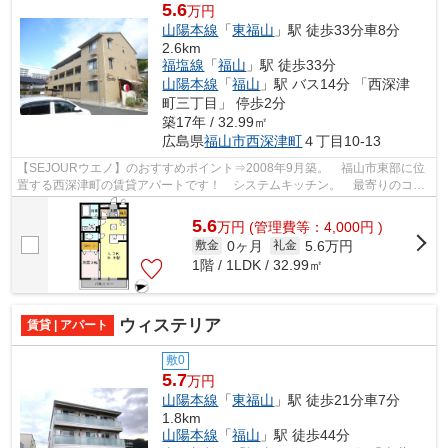
5.6
万円
山陽本線
「
東福山
」駅 徒歩33分車8分
2.6km
福塩線
「
福山
」駅 徒歩33分
山陽本線
「
福山
」駅 バス14分 「西深津
町三丁目」 停歩2分
築17年 / 32.99㎡
広島県
福山市
西深津町
４丁目10-13
【SEJOURウエノ】のおすすめポイント⇒2008年9月築。 福山市東部に位
置する西深津町の賃貸アパートです！ システムキッチン。 最寄りのコン
ビニエンスストアまで徒歩約6分！！ 車で...
5.6
万
円
(管理費等：4,000円 )
0ヶ月
5.6万円
敷金
礼金
1階 / 1LDK / 32.99㎡
ウィステリア
賃貸 | アパート
敷0
5.7
万円
山陽本線
「
東福山
」駅 徒歩21分車7分
1.8km
山陽本線
「
福山
」駅 徒歩44分