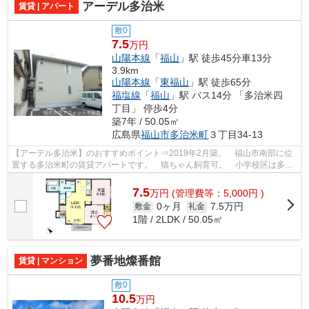
アーデル多治米
賃貸 | アパート
敷0
7.5
万円
山陽本線
「
福山
」駅 徒歩45分車13分
3.9km
山陽本線
「
東福山
」駅 徒歩65分
福塩線
「
福山
」駅 バス14分 「多治米四
丁目」 停歩4分
築7年 / 50.05㎡
広島県
福山市
多治米町
３丁目34-13
【アーデル多治米】のおすすめポイント⇒2019年2月築。 福山市南部に位
置する多治米町の賃貸アパートです。 猫ちゃん飼育可。 小学校区は多治
米小学校です！ 最寄りのコンビニエン...
7.5
万
円
(管理費等：5,000円 )
0ヶ月
7.5万円
敷金
礼金
1階 / 2LDK / 50.05㎡
夢番地燦番館
賃貸 | マンション
敷0
10.5
万円