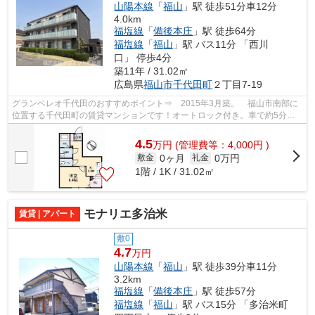
山陽本線
「
福山
」駅 徒歩51分車12分
4.0km
福塩線
「
備後本庄
」駅 徒歩64分
福塩線
「
福山
」駅 バス11分 「西川
口」 停歩4分
築11年 / 31.02㎡
広島県
福山市
千代田町
２丁目7-19
グランベレオ千代田のおすすめポイント⇒ 2015年3月築。 福山市南部に
位置する千代田町の賃貸マンションです！オートロック付き。車で約5分の
所にコンビニエンスストア、スーパー、ホ...
4.5
万
円
(管理費等：4,000円 )
0ヶ月
0万円
敷金
礼金
1階 / 1K / 31.02㎡
モナリエ多治米
賃貸 | アパート
敷0
4.7
万円
山陽本線
「
福山
」駅 徒歩39分車11分
3.2km
福塩線
「
備後本庄
」駅 徒歩57分
福塩線
「
福山
」駅 バス15分 「多治米町