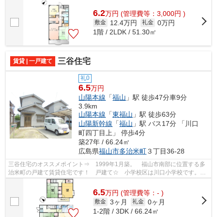
き機能付き★ 徒歩4分の所にコンビニエ...
6.2
万
円
(管理費等：3,000円 )
12.4万円
0万円
敷金
礼金
1階 / 2LDK / 51.30㎡
三谷住宅
賃貸 | 一戸建て
礼0
6.5
万円
山陽本線
「
福山
」駅 徒歩47分車9分
3.9km
山陽本線
「
東福山
」駅 徒歩63分
山陽新幹線
「
福山
」駅 バス17分 「川口
町四丁目上」 停歩4分
築27年 / 66.24㎡
広島県
福山市
多治米町
３丁目36-28
三谷住宅のオススメポイント⇒ 1999年1月築。 福山市南部に位置する多
治米町の戸建て賃貸住宅です！ 戸建て☆ 小学校区は川口小学校です。
スーパーへは徒歩約6分なので、毎日のお...
6.5
万
円
(管理費等：- )
3ヶ月
0ヶ月
敷金
礼金
1-2階 / 3DK / 66.24㎡