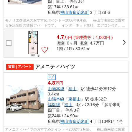
四丁目上」 停歩3分
築17年 / 33.61㎡
広島県
福山市
多治米町
３丁目28-6
モナリエ多治米のおすすめポイント⇒2008年9月築。 福山市南部に位置す
る多治米町の賃貸アパートです。 インターネット無料、エアコン付き。
徒歩約5分のところにはドラックストアが...
4.7
万
円
(管理費等：4,000円 )
0ヶ月
4.7万円
敷金
礼金
1階 / 1R / 33.61㎡
アメニティハイツ
賃貸 | アパート
礼0
4.8
万円
山陽本線
「
福山
」駅 徒歩41分車12分
3.4km
山陽本線
「
東福山
」駅 徒歩62分
福塩線
「
福山
」駅 バス16分 「多治米町
四丁目」 停歩3分
築24年 / 24.90㎡
広島県
福山市
多治米町
４丁目13番14-4号
アメニティハイツのおすすめポイント⇒2002年2月築。 福山市南部に位置