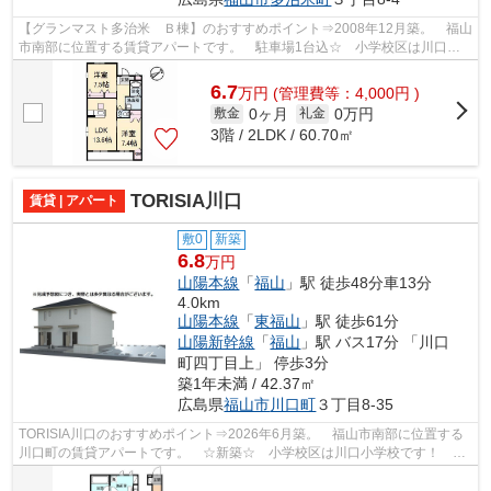
【グランマスト多治米 Ｂ棟】のおすすめポイント⇒2008年12月築。 福山
市南部に位置する賃貸アパートです。 駐車場1台込☆ 小学校区は川口小
学校です。 最寄りのコンビニエンススト...
6.7
万
円
(管理費等：4,000円 )
0ヶ月
0万円
敷金
礼金
3階 / 2LDK / 60.70㎡
TORISIA川口
賃貸 | アパート
敷0
新築
6.8
万円
山陽本線
「
福山
」駅 徒歩48分車13分
4.0km
山陽本線
「
東福山
」駅 徒歩61分
山陽新幹線
「
福山
」駅 バス17分 「川口
町四丁目上」 停歩3分
築1年未満 / 42.37㎡
広島県
福山市
川口町
３丁目8-35
TORISIA川口のおすすめポイント⇒2026年6月築。 福山市南部に位置する
川口町の賃貸アパートです。 ☆新築☆ 小学校区は川口小学校です！ 徒
歩約2分のところにはスーパーマーケットが...