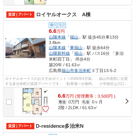
ロイヤルオークス A棟
賃貸 | アパート
敷0
礼0
6.6
万円
山陽本線
「
福山
」駅 徒歩45分車13分
3.8km
山陽本線
「
東福山
」駅 徒歩64分
山陽新幹線
「
福山
」駅 バス16分 「多治
米町四丁目」 停歩4分
築20年 / 61.63㎡
広島県
福山市
多治米町
３丁目13-5-2
ロイヤルオークスのおすすめポイント⇒2006年4月築。 福山市南部に位置
する多治米町の賃貸アパートです。 駐車場一台無料。 小学校区は川口小
学校です！ 徒歩約3分のところにはディ...
6.6
万
円
(管理費等：3,500円 )
0万円
0ヶ月
敷金
礼金
2階 / 2LDK / 61.63㎡
D-residence多治米N
賃貸 | アパート