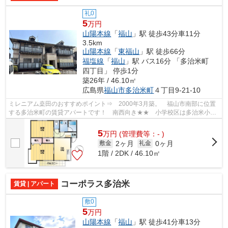
礼0
5
万円
山陽本線
「
福山
」駅 徒歩43分車11分
3.5km
山陽本線
「
東福山
」駅 徒歩66分
福塩線
「
福山
」駅 バス16分 「多治米町
四丁目」 停歩1分
築26年 / 46.10㎡
広島県
福山市
多治米町
４丁目9-21-10
ミレニアム桒田のおすすめポイント⇒ 2000年3月築。 福山市南部に位置
する多治米町の賃貸アパートです！ 南西向き★★ 小学校区は多治米小学
校です！ 駐輪場あり。 徒歩約2分の所に...
5
万
円
(管理費等：- )
2ヶ月
0ヶ月
敷金
礼金
1階 / 2DK / 46.10㎡
コーポラス多治米
賃貸 | アパート
敷0
5
万円
山陽本線
「
福山
」駅 徒歩41分車13分