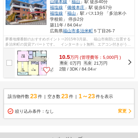
山陽本線
「
福山
」駅 徒歩40分
福塩線
「
備後本庄
」駅 徒歩57分
福塩線
「
福山
」駅 バス13分 「多治米小
学校前」 停歩2分
築11年 / 84.04㎡
広島県
福山市
多治米町
５丁目26-7
夢番地燦番館のおすすめポイント⇒2015年3月築。 福山市南部に位置する
多治米町の賃貸アパートです。 インターネット無料、エアコン付きがうれ
しいポイント♪ 小学校区は多治米小学校...
10.5
万
円
(管理費等：5,000円 )
0万円
21万円
敷金
礼金
2階 / 3DK / 84.04㎡
23
23
1～23
該当物件数
件
空き数
件
件を表示
変更
絞り込み条件：
なし