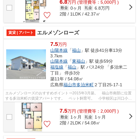
6.8
万
円
(管理費等：5,000円 )
0ヶ月
6.8万円
敷金
礼金
2階 / 1LDK / 42.37㎡
エルメゾンローズ
賃貸 | アパート
7.5
万円
山陽本線
「
福山
」駅 徒歩41分車13分
3.7km
山陽本線
「
東福山
」駅 徒歩59分
福塩線
「
福山
」駅 バス24分 「多治米二
丁目」 停歩3分
築11年 / 54.08㎡
広島県
福山市
多治米町
２丁目25-17-1
エルメゾンローズのおすすめポイント⇒2015年3月築。 福山市南部に位置
する多治米町の賃貸アパートです。 ペット飼育可。 小学校区は川口小学
校です！ 徒歩約4分のところにはドラッ...
7.5
万
円
(管理費等：2,000円 )
1ヶ月
1ヶ月
敷金
礼金
2階 / 2LDK / 54.08㎡