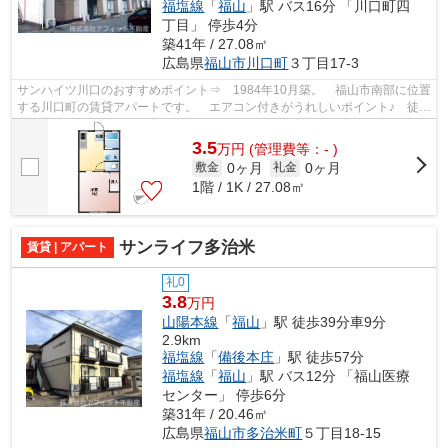
福塩線
「
福山
」駅 バス16分 「川口町四
丁目」 停歩4分
築41年 / 27.08㎡
広島県
福山市
川口町
３丁目17-3
サンハイツ川口のおすすめポイント⇒ 1984年10月築。 福山市南部に位置
する川口町の賃貸アパートです。 エアコン付きがうれしいポイント♪ 徒歩
約2分のところにはスーパーマーケット...
3.5
万
円
(管理費等：- )
0ヶ月
0ヶ月
敷金
礼金
1階 / 1K / 27.08㎡
サンライフ多治米
賃貸 | アパート
礼0
3.8
万円
山陽本線
「
福山
」駅 徒歩39分車9分
2.9km
福塩線
「
備後本庄
」駅 徒歩57分
福塩線
「
福山
」駅 バス12分 「福山医療
センター」 停歩6分
築31年 / 20.46㎡
広島県
福山市
多治米町
５丁目18-15