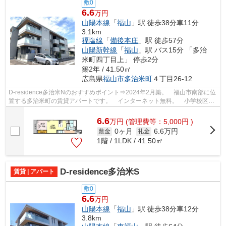
敷0
6.6
万円
山陽本線
「
福山
」駅 徒歩38分車11分
3.1km
福塩線
「
備後本庄
」駅 徒歩57分
山陽新幹線
「
福山
」駅 バス15分 「多治
米町四丁目上」 停歩2分
築2年 / 41.50㎡
広島県
福山市
多治米町
４丁目26-12
D-residence多治米Nのおすすめポイント⇒2024年2月築。 福山市南部に位
置する多治米町の賃貸アパートです。 インターネット無料。 小学校区は
多治米小学校です！ 徒歩約4分のところ...
6.6
万
円
(管理費等：5,000円 )
0ヶ月
6.6万円
敷金
礼金
1階 / 1LDK / 41.50㎡
D-residence多治米S
賃貸 | アパート
敷0
6.6
万円
山陽本線
「
福山
」駅 徒歩38分車12分
3.8km