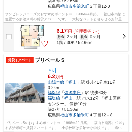
築30年 / 52.66㎡
広島県
福山市
多治米町
３丁目12-8
サンビレッジローズのおすすめポイント⇒ 1996年4月築。 福山市南部に
位置する多治米町の賃貸アパートです。 大切なペットと暮らせるお部屋
☆ 小学校区は川口小学校です！ 最寄りの...
6.1
万
円
(管理費等：- )
2ヶ月
0ヶ月
敷金
礼金
1階 / 3DK / 52.66㎡
プリベールＳ
賃貸 | アパート
礼0
6.2
万円
山陽本線
「
福山
」駅 徒歩41分車11分
3.2km
福塩線
「
備後本庄
」駅 徒歩60分
福塩線
「
福山
」駅 バス12分 「福山医療
センター」 停歩10分
築27年 / 51.30㎡
広島県
福山市
多治米町
４丁目12－8
プリベールSのおすすめポイント⇒ 1998年11月築。 福山市南部に位置す
る多治米町の賃貸アパートです。 小学校区は多治米小学校です。 追い焚