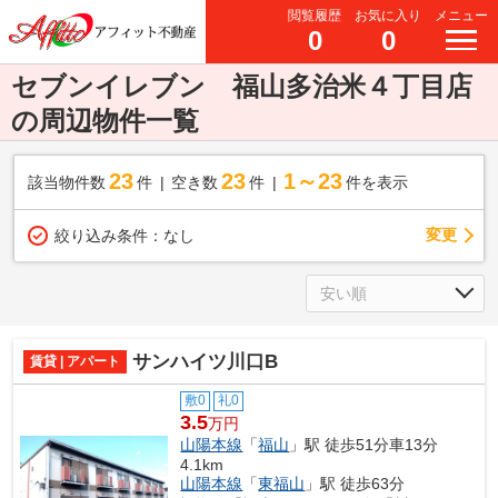
閲覧履歴
お気に入り
メニュー
0
0
セブンイレブン 福山多治米４丁目店
の周辺物件一覧
23
23
1～23
該当物件数
件
空き数
件
件を表示
変更
絞り込み条件：
なし
サンハイツ川口B
賃貸 | アパート
敷0
礼0
3.5
万円
山陽本線
「
福山
」駅 徒歩51分車13分
4.1km
山陽本線
「
東福山
」駅 徒歩63分