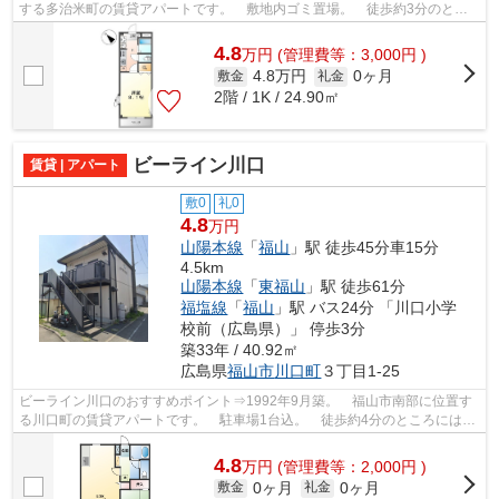
する多治米町の賃貸アパートです。 敷地内ゴミ置場。 徒歩約3分のとこ
ろにはディスカウントショップがあり、徒...
4.8
万
円
(管理費等：3,000円 )
4.8万円
0ヶ月
敷金
礼金
2階 / 1K / 24.90㎡
ビーライン川口
賃貸 | アパート
敷0
礼0
4.8
万円
山陽本線
「
福山
」駅 徒歩45分車15分
4.5km
山陽本線
「
東福山
」駅 徒歩61分
福塩線
「
福山
」駅 バス24分 「川口小学
校前（広島県）」 停歩3分
築33年 / 40.92㎡
広島県
福山市
川口町
３丁目1-25
ビーライン川口のおすすめポイント⇒1992年9月築。 福山市南部に位置す
る川口町の賃貸アパートです。 駐車場1台込。 徒歩約4分のところにはス
ーパーがあり、徒歩約6分のところにはコ...
4.8
万
円
(管理費等：2,000円 )
0ヶ月
0ヶ月
敷金
礼金