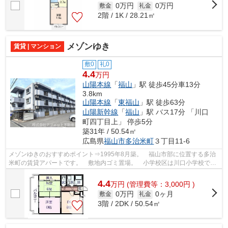
0万円
0万円
敷金
礼金
2階 / 1K / 28.21㎡
メゾンゆき
賃貸 | マンション
敷0
礼0
4.4
万円
山陽本線
「
福山
」駅 徒歩45分車13分
3.8km
山陽本線
「
東福山
」駅 徒歩63分
山陽新幹線
「
福山
」駅 バス17分 「川口
町四丁目上」 停歩5分
築31年 / 50.54㎡
広島県
福山市
多治米町
３丁目11-6
メゾンゆきのおすすめポイント⇒1995年8月築。 福山市部に位置する多治
米町の賃貸アパートです。 敷地内ゴミ置場。 小学校区は川口小学校で
す！ 徒歩約4分のところにはコンビニエン...
4.4
万
円
(管理費等：3,000円 )
0万円
0ヶ月
敷金
礼金
3階 / 2DK / 50.54㎡