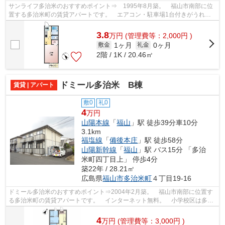
サンライフ多治米のおすすめポイント⇒ 1995年8月築。 福山市南部に位
置する多治米町の賃貸アパートです。 エアコン・駐車場1台付きがうれし
いポイント♪ 小学校区は多治米小学校で...
3.8
万
円
(管理費等：2,000円 )
1ヶ月
0ヶ月
敷金
礼金
2階 / 1K / 20.46㎡
ドミール多治米 B棟
賃貸 | アパート
敷0
礼0
4
万円
山陽本線
「
福山
」駅 徒歩39分車10分
3.1km
福塩線
「
備後本庄
」駅 徒歩58分
山陽新幹線
「
福山
」駅 バス15分 「多治
米町四丁目上」 停歩4分
築22年 / 28.21㎡
広島県
福山市
多治米町
４丁目19-16
ドミール多治米のおすすめポイント⇒2004年2月築。 福山市南部に位置す
る多治米町の賃貸アパートです。 インターネット無料。 小学校区は多治
米小学校です！ 徒歩約4分のところには...
4
万
円
(管理費等：3,000円 )