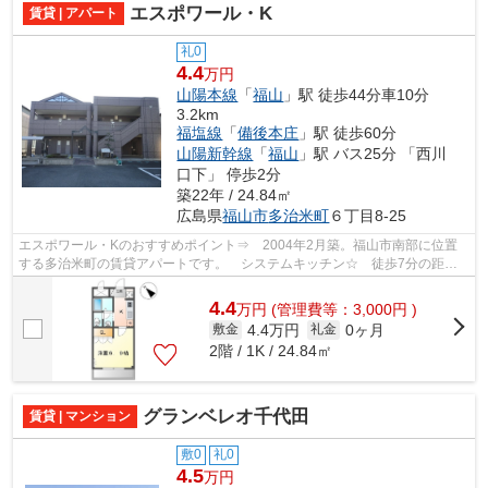
エスポワール・K
賃貸 | アパート
礼0
4.4
万円
山陽本線
「
福山
」駅 徒歩44分車10分
3.2km
福塩線
「
備後本庄
」駅 徒歩60分
山陽新幹線
「
福山
」駅 バス25分 「西川
口下」 停歩2分
築22年 / 24.84㎡
広島県
福山市
多治米町
６丁目8-25
エスポワール・Kのおすすめポイント⇒ 2004年2月築。福山市南部に位置
する多治米町の賃貸アパートです。 システムキッチン☆ 徒歩7分の距離
にはディスカウントショップがあるので、毎...
4.4
万
円
(管理費等：3,000円 )
4.4万円
0ヶ月
敷金
礼金
2階 / 1K / 24.84㎡
グランベレオ千代田
賃貸 | マンション
敷0
礼0
4.5
万円