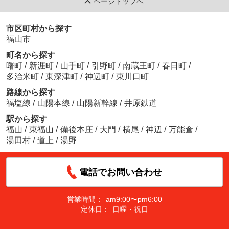
ページトップへ
市区町村から探す
福山市
町名から探す
曙町
/
新涯町
/
山手町
/
引野町
/
南蔵王町
/
春日町
/
多治米町
/
東深津町
/
神辺町
/
東川口町
路線から探す
福塩線
/
山陽本線
/
山陽新幹線
/
井原鉄道
駅から探す
福山
/
東福山
/
備後本庄
/
大門
/
横尾
/
神辺
/
万能倉
/
湯田村
/
道上
/
湯野
電話でお問い合わせ
営業時間：
am9:00〜pm6:00
定休日：
日曜・祝日