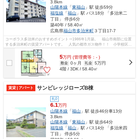
3.8km
山陽本線
「
東福山
」駅 徒歩59分
福塩線
「
福山
」駅 バス18分 「多治米二
丁目」 停歩6分
築40年 / 58.40㎡
広島県
福山市
多治米町
３丁目17-7
コーポラス多治米のおすすめポイント⇒1986年1月築。 福山市南部に位置
する多治米町の賃貸アパートです。 人気の都市ガス物件！！ 小学校区は
川口小学校です！ 徒歩約6分のところに...
5
万
円
(管理費等：- )
0ヶ月
5万円
敷金
礼金
4階 / 3DK / 58.40㎡
サンビレッジローズB棟
賃貸 | アパート
礼0
6.1
万円
山陽本線
「
福山
」駅 徒歩46分車13分
3.8km
山陽本線
「
東福山
」駅 徒歩64分
福塩線
「
福山
」駅 バス14分 「多治米四
丁目」 停歩5分