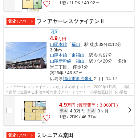
1階 / 1LDK / 40.92㎡
フィアヤーレスツァイテンⅡ
賃貸 | アパート
礼0
4.9
万円
山陽本線
「
福山
」駅 徒歩39分車12分
3.0km
山陽本線
「
東福山
」駅 徒歩57分
山陽新幹線
「
福山
」駅 バス20分 「多治
米二丁目」 停歩1分
築26年 / 46.37㎡
広島県
福山市
多治米町
２丁目14-17
フィアヤーレスツァイテンⅡのおすすめポイント⇒ 2000年1月築。 福山
市南部に位置する多治米町の賃貸アパートです！ 小学校区は川口小学校で
す。 敷地内ゴミ置場有り★☆ 最寄りのバ...
4.9
万
円
(管理費等：3,000円 )
4.9万円
0ヶ月
敷金
礼金
1階 / 2DK / 46.37㎡
ミレニアム桒田
賃貸 | アパート