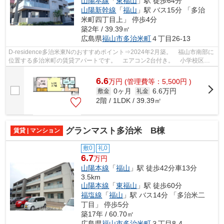
山陽本線
「
東福山
」駅 徒歩64分
山陽新幹線
「
福山
」駅 バス15分 「多治
米町四丁目上」 停歩4分
築2年 / 39.39㎡
広島県
福山市
多治米町
４丁目26-13
D-residence多治米東Nのおすすめポイント⇒2024年2月築。 福山市南部に
位置する多治米町の賃貸アパートです。 エアコン2台付き。 小学校区は
川口小学校です！ 徒歩約5分のところに...
6.6
万
円
(管理費等：5,500円 )
0ヶ月
6.6万円
敷金
礼金
2階 / 1LDK / 39.39㎡
グランマスト多治米 B棟
賃貸 | マンション
敷0
礼0
6.7
万円
山陽本線
「
福山
」駅 徒歩42分車13分
3.5km
山陽本線
「
東福山
」駅 徒歩60分
福塩線
「
福山
」駅 バス14分 「多治米二
丁目」 停歩5分
築17年 / 60.70㎡
広島県
福山市
多治米町
３丁目8-4