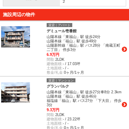
２
施設周辺の物件
賃貸｜アパート
デミュール壱番館
山陽本線「東福山」駅 徒歩24分
山陽本線「福山」駅 徒歩49分
山陽新幹線「福山」駅 バス28分 「南蔵王町
二丁目」 停歩3分
6.9万円
間取:
2LDK
建物面積:
- / 17.03坪
土地面積:
- / -
敷金/礼金:
0ヶ月/1ヶ月
賃貸｜マンション
グランパルク
山陽本線「東福山」駅 徒歩27分車8分 2.3km
山陽本線「福山」駅 徒歩46分
福塩線「福山」駅 バス27分 「下大目」 停歩
3分
9.3万円
間取:
2LDK
建物面積:
- / 23.22坪
土地面積:
- / -
敷金/礼金:
0ヶ月/1ヶ月