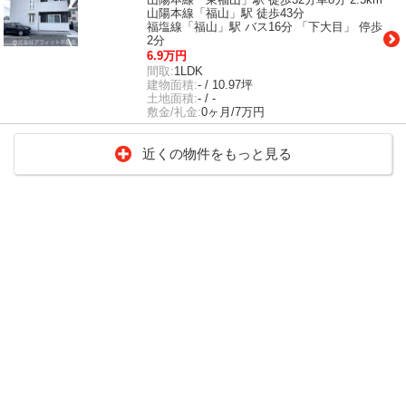
山陽本線「福山」駅 徒歩43分
福塩線「福山」駅 バス16分 「下大目」 停歩
2分
6.9万円
間取:
1LDK
建物面積:
- / 10.97坪
土地面積:
- / -
敷金/礼金:
0ヶ月/7万円
近くの物件をもっと見る