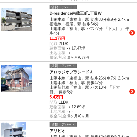
賃貸｜アパート
D-residence南蔵王町1丁目W
山陽本線「東福山」駅 徒歩30分車9分 2.4km
福塩線「横尾」駅 徒歩54分
山陽本線「福山」駅 バス27分 「下大目」 停
歩4分
11.1万円
間取:
2LDK
建物面積:
- / 17.47坪
土地面積:
- / -
敷金/礼金:
0ヶ月/6万円
賃貸｜アパート
アロッジオプラシードＡ
山陽本線「東福山」駅 徒歩26分車7分 2.3km
山陽本線「福山」駅 徒歩47分
山陽新幹線「福山」駅 バス13分 「下大
目」 停歩5分
5.4万円
間取:
1LDK
建物面積:
- / 12.69坪
土地面積:
- / -
敷金/礼金:
0ヶ月/0ヶ月
賃貸｜アパート
アリビオ
山陽本線「東福山」駅 徒歩32分車8分 2.5km