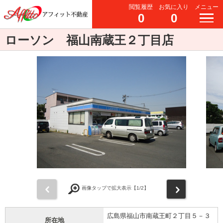
閲覧履歴
お気に入り
メニュー
0
0
ローソン 福山南蔵王２丁目店
前
次
画像タップで拡大表示【
1
/2】
広島県福山市南蔵王町２丁目５－３
所在地