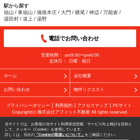
駅から探す
福山
/
東福山
/
備後本庄
/
大門
/
横尾
/
神辺
/
万能倉
/
湯田村
/
道上
/
湯野
電話でお問い合わせ
営業時間：
am9:00〜pm6:00
定休日：
日曜・祝日
ホーム
会社概要
お問い合わせ
物件リクエスト
プライバシーポリシー
利用規約
アクセスマップ
PCサイト
Copyright(c) 株式会社アフィット不動産 All rights reserved.
当サイトでは、お客様の当サイト利用状況把握、サービス向上検討を目的と
して、クッキー（Cookie）を使用しています。
詳しくは、当社の
「Cookieの取扱いについて」
をご確認ください。