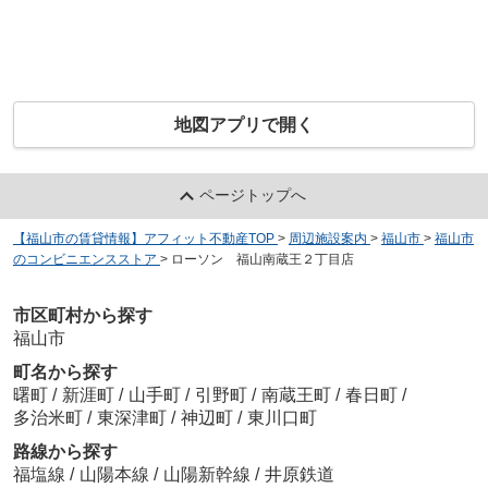
地図アプリで開く
ページトップへ
【福山市の賃貸情報】アフィット不動産TOP
>
周辺施設案内
>
福山市
>
福山市
のコンビニエンスストア
>
ローソン 福山南蔵王２丁目店
市区町村から探す
福山市
町名から探す
曙町
/
新涯町
/
山手町
/
引野町
/
南蔵王町
/
春日町
/
多治米町
/
東深津町
/
神辺町
/
東川口町
路線から探す
福塩線
/
山陽本線
/
山陽新幹線
/
井原鉄道