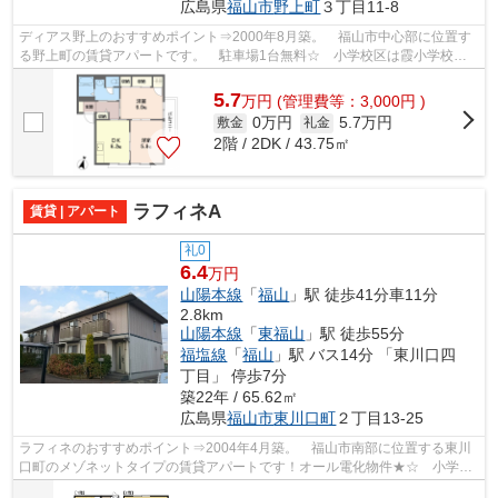
広島県
福山市
野上町
３丁目11-8
ディアス野上のおすすめポイント⇒2000年8月築。 福山市中心部に位置す
る野上町の賃貸アパートです。 駐車場1台無料☆ 小学校区は霞小学校で
す！ 徒歩約1分のところにはコンビニエン...
5.7
万
円
(管理費等：3,000円 )
0万円
5.7万円
敷金
礼金
2階 / 2DK / 43.75㎡
ラフィネA
賃貸 | アパート
礼0
6.4
万円
山陽本線
「
福山
」駅 徒歩41分車11分
2.8km
山陽本線
「
東福山
」駅 徒歩55分
福塩線
「
福山
」駅 バス14分 「東川口四
丁目」 停歩7分
築22年 / 65.62㎡
広島県
福山市
東川口町
２丁目13-25
ラフィネのおすすめポイント⇒2004年4月築。 福山市南部に位置する東川
口町のメゾネットタイプの賃貸アパートです！オール電化物件★☆ 小学校
区は川口東小学校です。スーパーや、ホー...