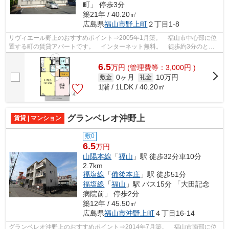
町」 停歩3分
築21年 / 40.20㎡
広島県
福山市
野上町
２丁目1-8
リヴィエール野上のおすすめポイント⇒2005年1月築。 福山市中心部に位
置する町の賃貸アパートです。 インターネット無料。 徒歩約3分のとこ
ろにはコンビニエンスストアがあり、徒歩...
6.5
万
円
(管理費等：3,000円 )
0ヶ月
10万円
敷金
礼金
1階 / 1LDK / 40.20㎡
グランベレオ沖野上
賃貸 | マンション
敷0
6.5
万円
山陽本線
「
福山
」駅 徒歩32分車10分
2.7km
福塩線
「
備後本庄
」駅 徒歩51分
福塩線
「
福山
」駅 バス15分 「大田記念
病院前」 停歩2分
築12年 / 45.50㎡
広島県
福山市
沖野上町
４丁目16-14
グランベレオ沖野上のおすすめポイント⇒2014年7月築。 福山市南部に位