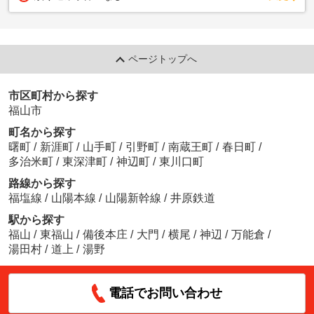
ページトップへ
市区町村から探す
福山市
町名から探す
曙町
/
新涯町
/
山手町
/
引野町
/
南蔵王町
/
春日町
/
多治米町
/
東深津町
/
神辺町
/
東川口町
路線から探す
福塩線
/
山陽本線
/
山陽新幹線
/
井原鉄道
駅から探す
福山
/
東福山
/
備後本庄
/
大門
/
横尾
/
神辺
/
万能倉
/
湯田村
/
道上
/
湯野
電話でお問い合わせ