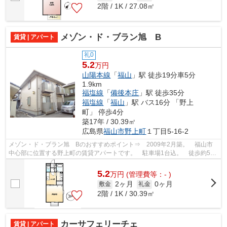
2階 / 1K / 27.08㎡
メゾン・ド・ブラン旭 B
賃貸 | アパート
礼0
5.2
万円
山陽本線
「
福山
」駅 徒歩19分車5分
1.9km
福塩線
「
備後本庄
」駅 徒歩35分
福塩線
「
福山
」駅 バス16分 「野上
町」 停歩4分
築17年 / 30.39㎡
広島県
福山市
野上町
１丁目5-16-2
メゾン・ド・ブラン旭 Bのおすすめポイント⇒ 2009年2月築。 福山市
中心部に位置する野上町の賃貸アパートです。 駐車場1台込。 徒歩約5分
のところにコンビニエンスストアがあり、...
5.2
万
円
(管理費等：- )
2ヶ月
0ヶ月
敷金
礼金
2階 / 1K / 30.39㎡
カーサフェリーチェ
賃貸 | アパート