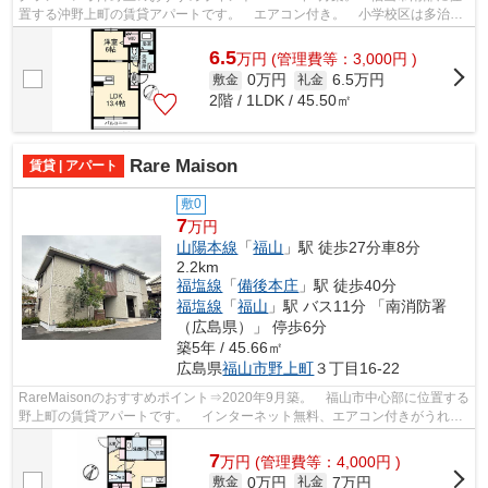
置する沖野上町の賃貸アパートです。 エアコン付き。 小学校区は多治米
小学校です！ 徒歩約7分のところにはド...
6.5
万
円
(管理費等：3,000円 )
0万円
6.5万円
敷金
礼金
2階 / 1LDK / 45.50㎡
Rare Maison
賃貸 | アパート
敷0
7
万円
山陽本線
「
福山
」駅 徒歩27分車8分
2.2km
福塩線
「
備後本庄
」駅 徒歩40分
福塩線
「
福山
」駅 バス11分 「南消防署
（広島県）」 停歩6分
築5年 / 45.66㎡
広島県
福山市
野上町
３丁目16-22
RareMaisonのおすすめポイント⇒2020年9月築。 福山市中心部に位置する
野上町の賃貸アパートです。 インターネット無料、エアコン付きがうれし
いポイント♪ 小学校区は霞小学校です！...
7
万
円
(管理費等：4,000円 )
0万円
7万円
敷金
礼金