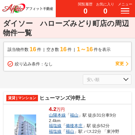
閲覧履歴
お気に入り
メニュー
0
0
ダイソー ハローズみどり町店の周辺
物件一覧
16
16
1～16
該当物件数
件
空き数
件
件を表示
変更
絞り込み条件：
なし
ヒューマンズ沖野上
賃貸 | マンション
4.2
万円
山陽本線
「
福山
」駅 徒歩31分車9分
2.4km
福塩線
「
備後本庄
」駅 徒歩52分
福塩線
「
福山
」駅 バス22分 「東沖野