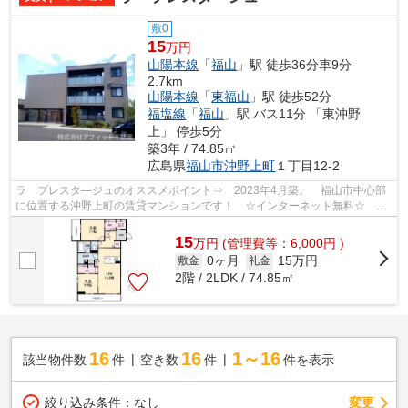
敷0
15
万円
山陽本線
「
福山
」駅 徒歩36分車9分
2.7km
山陽本線
「
東福山
」駅 徒歩52分
福塩線
「
福山
」駅 バス11分 「東沖野
上」 停歩5分
築3年 / 74.85㎡
広島県
福山市
沖野上町
１丁目12-2
ラ プレスタ―ジュのオススメポイント⇒ 2023年4月築。 福山市中心部
に位置する沖野上町の賃貸マンションです！ ☆インターネット無料☆ 小
学校区は川口小学校です。 徒歩約3分のと...
15
万
円
(管理費等：6,000円 )
0ヶ月
15万円
敷金
礼金
2階 / 2LDK / 74.85㎡
16
16
1～16
該当物件数
件
空き数
件
件を表示
変更
絞り込み条件：
なし