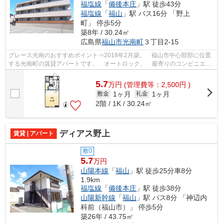
福塩線
「
備後本庄
」駅 徒歩43分
福塩線
「
福山
」駅 バス16分 「野上
町」 停歩5分
築8年 / 30.24㎡
広島県
福山市
光南町
３丁目2-15
グレース光南のおすすめポイント⇒2018年2月築。 福山市中心部部に位置
する光南町の賃貸アパートです。 オートロック。 最寄りのコンビニエン
スストアまで徒歩約5分です。 徒歩約7...
5.7
万
円
(管理費等：2,500円 )
1ヶ月
1ヶ月
敷金
礼金
2階 / 1K / 30.24㎡
ディアス野上
賃貸 | アパート
敷0
5.7
万円
山陽本線
「
福山
」駅 徒歩25分車8分
1.9km
福塩線
「
備後本庄
」駅 徒歩38分
山陽新幹線
「
福山
」駅 バス8分 「神辺内
科前（福山市）」 停歩5分
築26年 / 43.75㎡