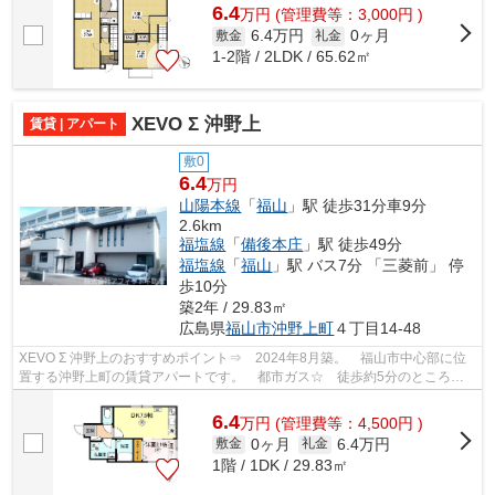
6.4
万
円
(管理費等：3,000円 )
6.4万円
0ヶ月
敷金
礼金
1-2階 / 2LDK / 65.62㎡
XEVO Σ 沖野上
賃貸 | アパート
敷0
6.4
万円
山陽本線
「
福山
」駅 徒歩31分車9分
2.6km
福塩線
「
備後本庄
」駅 徒歩49分
福塩線
「
福山
」駅 バス7分 「三菱前」 停
歩10分
築2年 / 29.83㎡
広島県
福山市
沖野上町
４丁目14-48
XEVO Σ 沖野上のおすすめポイント⇒ 2024年8月築。 福山市中心部に位
置する沖野上町の賃貸アパートです。 都市ガス☆ 徒歩約5分のところに
はスーパーがあり、徒歩約6分のところには...
6.4
万
円
(管理費等：4,500円 )
0ヶ月
6.4万円
敷金
礼金
1階 / 1DK / 29.83㎡