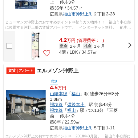
上」 停歩3分
築35年 / 34.57㎡
広島県
福山市
沖野上町
２丁目2-28
ヒューマンズ沖野上のおすすめポイント⇒都市ガス物件！！ 福山市中心部
に位置する沖野上町の賃貸アパートです。 インターネット無料。 徒歩約
3分のところにはコンビニエンスストア...
4.2
万
円
(管理費等：- )
2ヶ月
1ヶ月
敷金
礼金
4階 / 1DK / 34.57㎡
エルメゾン沖野上
賃貸 | アパート
敷0
4.5
万円
山陽本線
「
福山
」駅 徒歩26分車8分
1.8km
福塩線
「
備後本庄
」駅 徒歩43分
福塩線
「
福山
」駅 バス13分 「三菱
前」 停歩4分
築8年 / 22.59㎡
広島県
福山市
沖野上町
５丁目1-11
エルメゾン沖野上のおすすめポイント⇒ 2018年3月築。 福山市中心部に