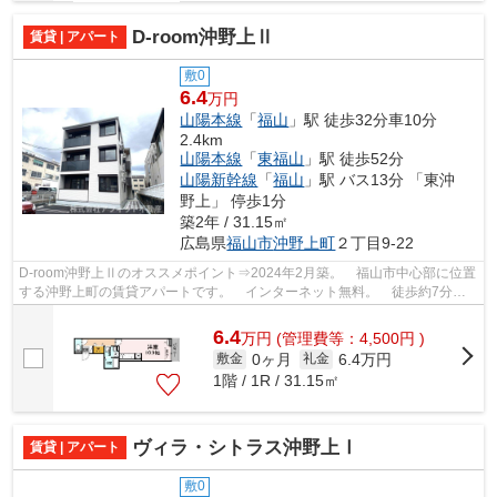
D-room沖野上Ⅱ
賃貸 | アパート
敷0
6.4
万円
山陽本線
「
福山
」駅 徒歩32分車10分
2.4km
山陽本線
「
東福山
」駅 徒歩52分
山陽新幹線
「
福山
」駅 バス13分 「東沖
野上」 停歩1分
築2年 / 31.15㎡
広島県
福山市
沖野上町
２丁目9-22
D-room沖野上Ⅱのオススメポイント⇒2024年2月築。 福山市中心部に位置
する沖野上町の賃貸アパートです。 インターネット無料。 徒歩約7分の
ところにショッピングセンターがあり買い...
6.4
万
円
(管理費等：4,500円 )
0ヶ月
6.4万円
敷金
礼金
1階 / 1R / 31.15㎡
ヴィラ・シトラス沖野上Ⅰ
賃貸 | アパート
敷0