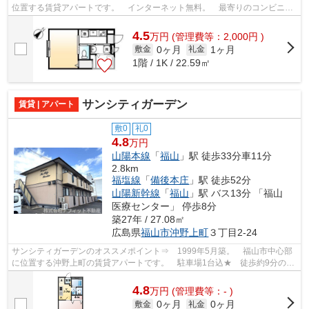
位置する賃貸アパートです。 インターネット無料。 最寄りのコンビニエ
ンスストアまで徒歩約5分です。 徒歩約...
4.5
万
円
(管理費等：2,000円 )
0ヶ月
1ヶ月
敷金
礼金
1階 / 1K / 22.59㎡
サンシティガーデン
賃貸 | アパート
敷0
礼0
4.8
万円
山陽本線
「
福山
」駅 徒歩33分車11分
2.8km
福塩線
「
備後本庄
」駅 徒歩52分
山陽新幹線
「
福山
」駅 バス13分 「福山
医療センター」 停歩8分
築27年 / 27.08㎡
広島県
福山市
沖野上町
３丁目2-24
サンシティガーデンのオススメポイント⇒ 1999年5月築。 福山市中心部
に位置する沖野上町の賃貸アパートです。 駐車場1台込★ 徒歩約9分のと
ころにスーパーなどが隣接されたショッピ...
4.8
万
円
(管理費等：- )
0ヶ月
0ヶ月
敷金
礼金