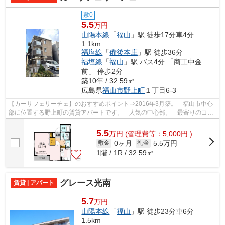
敷0
5.5
万円
山陽本線
「
福山
」駅 徒歩17分車4分
1.1km
福塩線
「
備後本庄
」駅 徒歩36分
福塩線
「
福山
」駅 バス4分 「商工中金
前」 停歩2分
築10年 / 32.59㎡
広島県
福山市
野上町
１丁目6-3
【カーサフェリーチェ】のおすすめポイント⇒2016年3月築。 福山市中心
部に位置する野上町の賃貸アパートです。 人気の中心部。 最寄りのコン
ビニエンスストアまで徒歩約4分です。 ...
5.5
万
円
(管理費等：5,000円 )
0ヶ月
5.5万円
敷金
礼金
1階 / 1R / 32.59㎡
グレース光南
賃貸 | アパート
5.7
万円
山陽本線
「
福山
」駅 徒歩23分車6分
1.5km