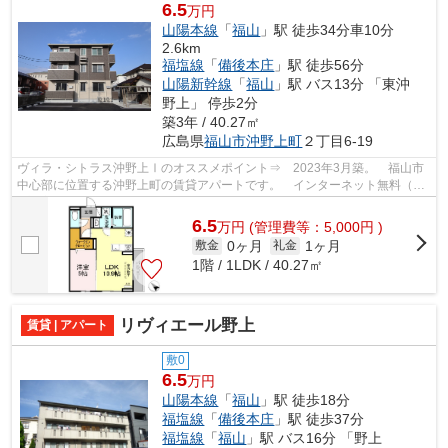
6.5
万円
山陽本線
「
福山
」駅 徒歩34分車10分
2.6km
福塩線
「
備後本庄
」駅 徒歩56分
山陽新幹線
「
福山
」駅 バス13分 「東沖
野上」 停歩2分
築3年 / 40.27㎡
広島県
福山市
沖野上町
２丁目6-19
ヴィラ・シトラス沖野上Ⅰのオススメポイント⇒ 2023年3月築。 福山市
中心部に位置する沖野上町の賃貸アパートです。 インターネット無料（Wi-
Fi対応）★ 徒歩約8分のところにスーパ...
6.5
万
円
(管理費等：5,000円 )
0ヶ月
1ヶ月
敷金
礼金
1階 / 1LDK / 40.27㎡
リヴィエール野上
賃貸 | アパート
敷0
6.5
万円
山陽本線
「
福山
」駅 徒歩18分
福塩線
「
備後本庄
」駅 徒歩37分
福塩線
「
福山
」駅 バス16分 「野上