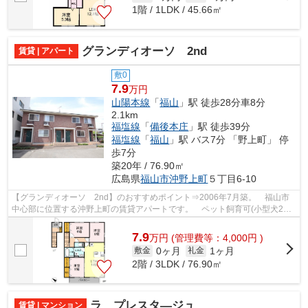
1階 / 1LDK / 45.66㎡
グランディオーソ 2nd
賃貸 | アパート
敷0
7.9
万円
山陽本線
「
福山
」駅 徒歩28分車8分
2.1km
福塩線
「
備後本庄
」駅 徒歩39分
福塩線
「
福山
」駅 バス7分 「野上町」 停
歩7分
築20年 / 76.90㎡
広島県
福山市
沖野上町
５丁目6-10
【グランディオーソ 2nd】のおすすめポイント⇒2006年7月築。 福山市
中心部に位置する沖野上町の賃貸アパートです。 ペット飼育可(小型犬2匹
まで) 小学校区は光小学校です！ 最寄...
7.9
万
円
(管理費等：4,000円 )
0ヶ月
1ヶ月
敷金
礼金
2階 / 3LDK / 76.90㎡
ラ プレスタ―ジュ
賃貸 | マンション