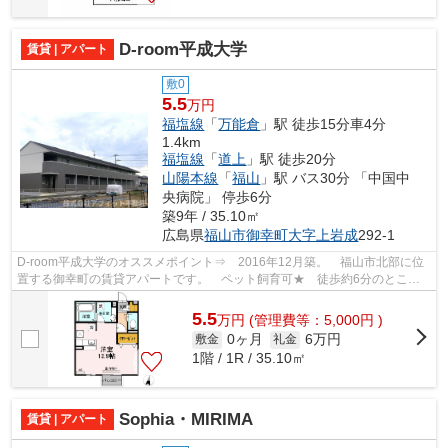
D-room平成大学
賃貸 | アパート
敷0
5.5
万円
福塩線
「
万能倉
」駅 徒歩15分車4分
1.4km
福塩線
「
道上
」駅 徒歩20分
山陽本線
「
福山
」駅 バス30分 「中国中
央病院」 停歩6分
築9年 / 35.10㎡
広島県
福山市
御幸町大字上岩成
292-1
D-room平成大学のオススメポイント⇒ 2016年12月築。 福山市北部に位
置する御幸町の賃貸アパートです。 ペット飼育可★ 徒歩約6分のところ
にスーパーがあり、同じく徒歩約6分のとこ...
5.5
万
円
(管理費等：5,000円 )
0ヶ月
6万円
敷金
礼金
1階 / 1R / 35.10㎡
Sophia・MIRIMA
賃貸 | アパート