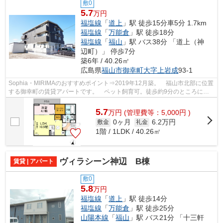
敷0
5.7
万円
福塩線
「
道上
」駅 徒歩15分車5分 1.7km
福塩線
「
万能倉
」駅 徒歩18分
福塩線
「
福山
」駅 バス38分 「道上（神
辺町）」 停歩7分
築6年 / 40.26㎡
広島県
福山市
御幸町大字上岩成
93-1
Sophia・MIRIMAのおすすめポイント⇒2019年12月築。 福山市北部に位置
する御幸町の賃貸アパートです。 ペット飼育可。徒歩約9分のところには
コンビニエンスストアがあり、徒歩約12分...
5.7
万
円
(管理費等：5,000円 )
0ヶ月
6.2万円
敷金
礼金
1階 / 1LDK / 40.26㎡
ヴィラシーン神辺 B棟
賃貸 | アパート
敷0
5.8
万円
福塩線
「
道上
」駅 徒歩14分
福塩線
「
万能倉
」駅 徒歩25分
山陽本線
「
福山
」駅 バス21分 「十三軒