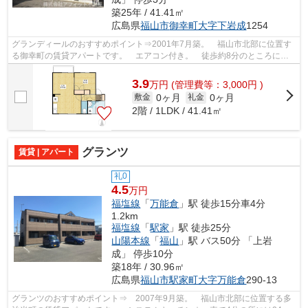
築25年 / 41.41㎡
広島県
福山市
御幸町大字下岩成
1254
グランディールのおすすめポイント⇒2001年7月築。 福山市北部に位置す
る御幸町の賃貸アパートです。 エアコン付き。 徒歩約8分のところには
スーパーマーケットがあり、周辺には飲食...
3.9
万
円
(管理費等：3,000円 )
0ヶ月
0ヶ月
敷金
礼金
2階 / 1LDK / 41.41㎡
グランツ
賃貸 | アパート
礼0
4.5
万円
福塩線
「
万能倉
」駅 徒歩15分車4分
1.2km
福塩線
「
駅家
」駅 徒歩25分
山陽本線
「
福山
」駅 バス50分 「上岩
成」 停歩10分
築18年 / 30.96㎡
広島県
福山市
駅家町大字万能倉
290-13
グランツのおすすめポイント⇒ 2007年9月築。 福山市北部に位置する多