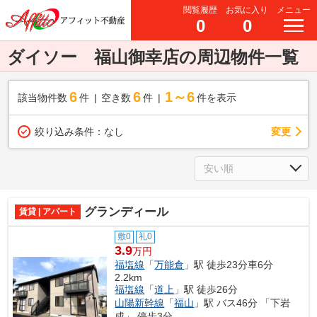
閲覧履歴
お気に入り
メニュー
0
0
ダイソー 福山御幸店の周辺物件一覧
6
6
1～6
該当物件数
件
空き数
件
件を表示
変更
絞り込み条件：
なし
グランディール
賃貸 | アパート
敷0
礼0
3.9
万円
福塩線
「
万能倉
」駅 徒歩23分車6分
2.2km
福塩線
「
道上
」駅 徒歩26分
山陽新幹線
「
福山
」駅 バス46分 「下岩
成」 停歩3分