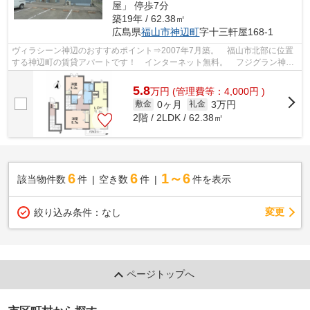
屋」 停歩7分
築19年 / 62.38㎡
広島県
福山市
神辺町
字十三軒屋168-1
ヴィラシーン神辺のおすすめポイント⇒2007年7月築。 福山市北部に位置
する神辺町の賃貸アパートです！ インターネット無料。 フジグラン神辺
まで徒歩約9分☆ 国道486号線・182号線...
5.8
万
円
(管理費等：4,000円 )
0ヶ月
3万円
敷金
礼金
2階 / 2LDK / 62.38㎡
6
6
1～6
該当物件数
件
空き数
件
件を表示
変更
絞り込み条件：
なし
ページトップへ