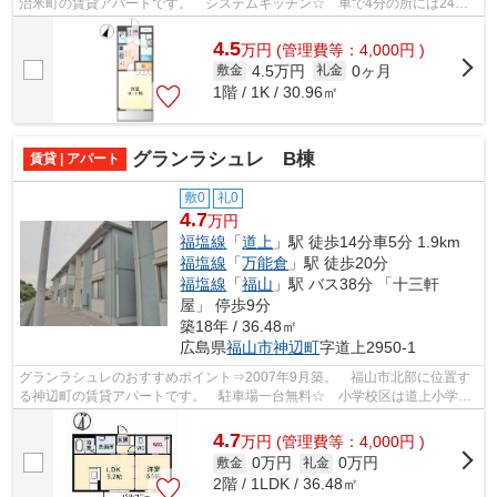
治米町の賃貸アパートです。 システムキッチン☆ 車で4分の所には24時
間営業のスーパーがあるので、毎日のお買...
4.5
万
円
(管理費等：4,000円 )
4.5万円
0ヶ月
敷金
礼金
1階 / 1K / 30.96㎡
グランラシュレ B棟
賃貸 | アパート
敷0
礼0
4.7
万円
福塩線
「
道上
」駅 徒歩14分車5分 1.9km
福塩線
「
万能倉
」駅 徒歩20分
福塩線
「
福山
」駅 バス38分 「十三軒
屋」 停歩9分
築18年 / 36.48㎡
広島県
福山市
神辺町
字道上2950-1
グランラシュレのおすすめポイント⇒2007年9月築。 福山市北部に位置す
る神辺町の賃貸アパートです。 駐車場一台無料☆ 小学校区は道上小学校
です！ 徒歩約10分のところにはドラック...
4.7
万
円
(管理費等：4,000円 )
0万円
0万円
敷金
礼金
2階 / 1LDK / 36.48㎡