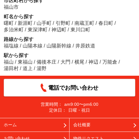
市区町村から探す
福山市
町名から探す
曙町
/
新涯町
/
山手町
/
引野町
/
南蔵王町
/
春日町
/
多治米町
/
東深津町
/
神辺町
/
東川口町
路線から探す
福塩線
/
山陽本線
/
山陽新幹線
/
井原鉄道
駅から探す
福山
/
東福山
/
備後本庄
/
大門
/
横尾
/
神辺
/
万能倉
/
湯田村
/
道上
/
湯野
電話でお問い合わせ
営業時間：
am9:00〜pm6:00
定休日：
日曜・祝日
ホーム
会社概要
お問い合わせ
物件リクエスト