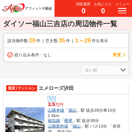
閲覧履歴
お気に入り
メニュー
0
0
ダイソー福山三吉店の周辺物件一覧
29
35
1～29
該当物件数
件
空き数
件
件を表示
変更
絞り込み条件：
なし
エメローズ汐田
賃貸 | マンション
礼0
3.5
万円
山陽本線
「
福山
」駅 徒歩28分車10分
2.4km
福塩線
「
横尾
」駅 徒歩38分
山陽新幹線
「
福山
」駅 バス13分 「奈良
津」 停歩2分