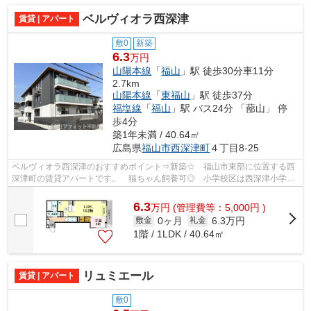
ベルヴィオラ西深津
賃貸 | アパート
敷0
新築
6.3
万円
山陽本線
「
福山
」駅 徒歩30分車11分
2.7km
山陽本線
「
東福山
」駅 徒歩37分
福塩線
「
福山
」駅 バス24分 「蔀山」 停
歩4分
築1年未満 / 40.64㎡
広島県
福山市
西深津町
４丁目8-25
ベルヴィオラ西深津のおすすめポイント⇒新築☆ 福山市東部に位置する西
深津町の賃貸アパートです。 猫ちゃん飼養可◎ 小学校区は西深津小学校
です！ 徒歩約3分のところにはコンビニ...
6.3
万
円
(管理費等：5,000円 )
0ヶ月
6.3万円
敷金
礼金
1階 / 1LDK / 40.64㎡
リュミエール
賃貸 | アパート
敷0