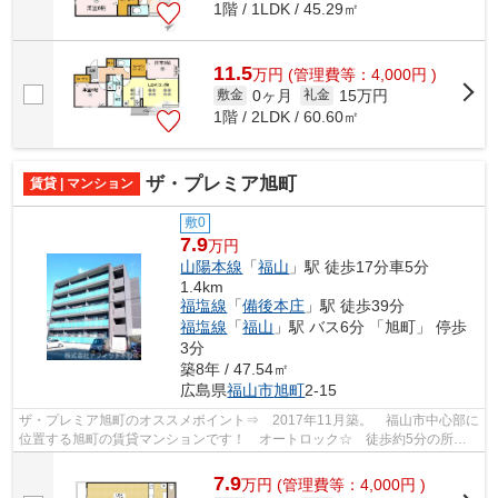
1階 / 1LDK / 45.29㎡
11.5
万
円
(管理費等：4,000円 )
0ヶ月
15万円
敷金
礼金
1階 / 2LDK / 60.60㎡
ザ・プレミア旭町
賃貸 | マンション
敷0
7.9
万円
山陽本線
「
福山
」駅 徒歩17分車5分
1.4km
福塩線
「
備後本庄
」駅 徒歩39分
福塩線
「
福山
」駅 バス6分 「旭町」 停歩
3分
築8年 / 47.54㎡
広島県
福山市
旭町
2-15
ザ・プレミア旭町のオススメポイント⇒ 2017年11月築。 福山市中心部に
位置する旭町の賃貸マンションです！ オートロック☆ 徒歩約5分の所に
スーパーがあるので、毎日のお買い物にと...
7.9
万
円
(管理費等：4,000円 )