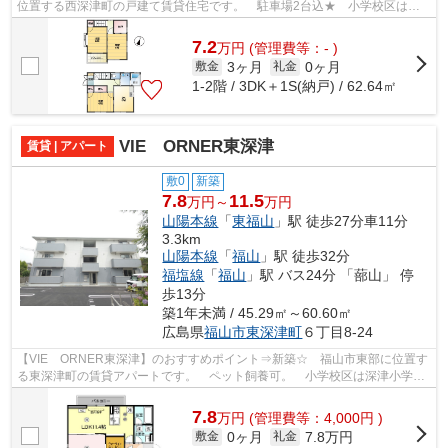
位置する西深津町の戸建て賃貸住宅です。 駐車場2台込★ 小学校区は西
深津小学校です。 徒歩約5分のところにコ...
7.2
万
円
(管理費等：- )
3ヶ月
0ヶ月
敷金
礼金
1-2階 / 3DK＋1S(納戸) / 62.64㎡
VIE ORNER東深津
賃貸 | アパート
敷0
新築
7.8
11.5
万円～
万円
山陽本線
「
東福山
」駅 徒歩27分車11分
3.3km
山陽本線
「
福山
」駅 徒歩32分
福塩線
「
福山
」駅 バス24分 「蔀山」 停
歩13分
築1年未満 / 45.29㎡～60.60㎡
広島県
福山市
東深津町
６丁目8-24
【VIE ORNER東深津】のおすすめポイント⇒新築☆ 福山市東部に位置す
る東深津町の賃貸アパートです。 ペット飼養可。 小学校区は深津小学校
です！ 徒歩約7分のところにはコンビニエ...
7.8
万
円
(管理費等：4,000円 )
0ヶ月
7.8万円
敷金
礼金