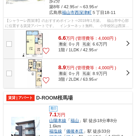
歩2分
築8年 / 42.95㎡～63.95㎡
広島県
福山市
西深津町
５丁目18-11
【シャラーレ西深津】のおすすめポイント⇒2018年1月築。 福山市中心部
に位置する賃貸アパートです。 インターネット無料。 小学校区は西深津
小学校です。 最寄りのコンビニエンス...
6.6
万
円
(管理費等：4,000円 )
0ヶ月
6.6万円
敷金
礼金
1階 / 1LDK / 42.95㎡
8.9
万
円
(管理費等：4,000円 )
0ヶ月
8.9万円
敷金
礼金
3階 / 2LDK / 63.95㎡
D-ROOM桜馬場
賃貸 | アパート
敷0
7.1
万円
山陽本線
「
福山
」駅 徒歩18分車8分
1.6km
福塩線
「
備後本庄
」駅 徒歩33分