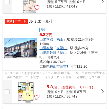
5.7万円
0ヶ月
敷金
礼金
1階 / 1LDK / 41.04㎡
ルミエールⅠ
賃貸 | アパート
敷0
5.8
万円
山陽本線
「
福山
」駅 徒歩21分車7分
1.9km
山陽本線
「
東福山
」駅 徒歩39分
山陽新幹線
「
福山
」駅 バス6分 「三吉
町」 停歩2分
築20年 / 36.74㎡
広島県
福山市
三吉町
４丁目1-20
ルミエールⅠのおすすめポイント⇒2005年10月築。 福山市東部に位置する
三吉町の賃貸アパートです。 インターネット無料。 小学校区は東小学校
です！ 徒歩約2分のところにはスーパー...
5.8
万
円
(管理費等：3,000円 )
0ヶ月
5.8万円
敷金
礼金
1階 / 1LDK / 36.74㎡