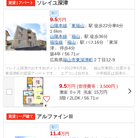
ソレイユ深津
賃貸 | アパート
敷0
9.5
万円
山陽本線
「
東福山
」駅 徒歩22分車6分
1.6km
山陽本線
「
福山
」駅 徒歩36分
福塩線
「
福山
」駅 バス16分 「東深
津」 停歩4分
築4年 / 56.71㎡
広島県
福山市
東深津町
２丁目12-9
ソレイユ深津のおすすめポイント⇒2022年6月築。 福山市東部に位置する
東深津町の賃貸アパートです。 エアコン2台付き。 小学校区は深津小学
校です！ 徒歩約3分のところにはコンビ...
9.5
万
円
(管理費等：3,500円 )
0ヶ月
15万円
敷金
礼金
3階 / 2LDK / 56.71㎡
アルファインⅢ
賃貸 | 一戸建て
敷0
11.4
万円