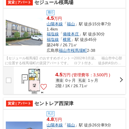
セジュール桜馬場
賃貸 | アパート
敷0
4.5
万円
山陽本線
「
福山
」駅 徒歩15分車7分
1.4km
福塩線
「
備後本庄
」駅 徒歩30分
福塩線
「
横尾
」駅 徒歩45分
築24年 / 26.71㎡
広島県
福山市
桜馬場町
2-38
【セジュール桜馬場】のおすすめポイント⇒2002年3月築。 福山市中心部
に位置する桜馬場町の賃貸アパートです。 ロフト付き。 徒歩約4分のと
ころにはコンビニエンスストアがあり、徒...
4.5
万
円
(管理費等：3,500円 )
0ヶ月
1ヶ月
敷金
礼金
2階 / 1K / 26.71㎡
セントレア西深津
賃貸 | アパート
礼0
4.8
万円
山陽本線
「
福山
」駅 徒歩26分車9分