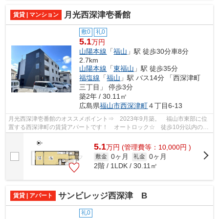
月光西深津壱番館
賃貸 | マンション
敷0
礼0
5.1
万円
山陽本線
「
福山
」駅 徒歩30分車8分
2.7km
山陽本線
「
東福山
」駅 徒歩35分
福塩線
「
福山
」駅 バス14分 「西深津町
三丁目」 停歩3分
築2年 / 30.11㎡
広島県
福山市
西深津町
４丁目6-13
月光西深津壱番館のオススメポイント⇒ 2023年9月築。 福山市東部に位
置する西深津町の賃貸アパートです！ オートロック☆ 徒歩10分以内の場
所にスーパーがあるので、毎日のお買い物...
5.1
万
円
(管理費等：10,000円 )
0ヶ月
0ヶ月
敷金
礼金
2階 / 1LDK / 30.11㎡
サンビレッジ西深津 B
賃貸 | アパート
礼0