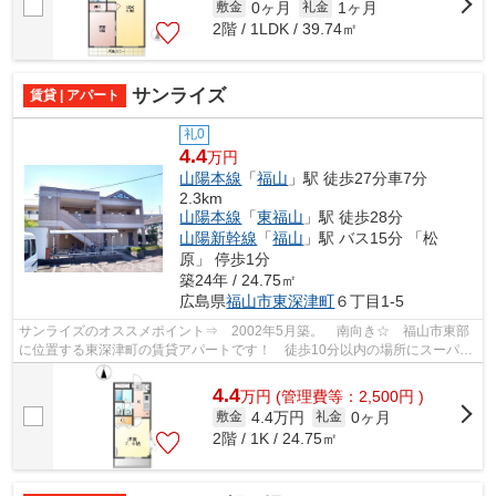
0ヶ月
1ヶ月
敷金
礼金
2階 / 1LDK / 39.74㎡
サンライズ
賃貸 | アパート
礼0
4.4
万円
山陽本線
「
福山
」駅 徒歩27分車7分
2.3km
山陽本線
「
東福山
」駅 徒歩28分
山陽新幹線
「
福山
」駅 バス15分 「松
原」 停歩1分
築24年 / 24.75㎡
広島県
福山市
東深津町
６丁目1-5
サンライズのオススメポイント⇒ 2002年5月築。 南向き☆ 福山市東部
に位置する東深津町の賃貸アパートです！ 徒歩10分以内の場所にスーパー
があるので毎日のお買い物にとても便利で...
4.4
万
円
(管理費等：2,500円 )
4.4万円
0ヶ月
敷金
礼金
2階 / 1K / 24.75㎡