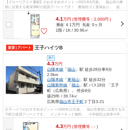
【グローリアスⅡ番館】のおすすめポイント⇒2001年6月築。 福山市の東
部に位置する東深津町の賃貸アパートです！ 敷地内ゴミ置場あり。 徒歩
約5分のところにコンビニエンスストア、...
4.1
万
円
(管理費等：2,000円 )
4.1万円
0ヶ月
敷金
礼金
1階 / 1K / 30.96㎡
王子ハイツB
賃貸 | アパート
敷0
4.3
万円
山陽本線
「
福山
」駅 徒歩28分車9分
2.0km
山陽本線
「
東福山
」駅 徒歩32分
山陽新幹線
「
福山
」駅 バス18分 「王子
町（広島県）」 停歩8分
築29年 / 39.74㎡
広島県
福山市
王子町
２丁目3-21
王子ハイツのおすすめポイント⇒1996年12月築。 福山市東部に位置する王
子町の賃貸アパートです。 インターネット無料。 小学校区は深津小学校
です！ 徒歩約8分のところにはコンビ...
4.3
万
円
(管理費等：- )