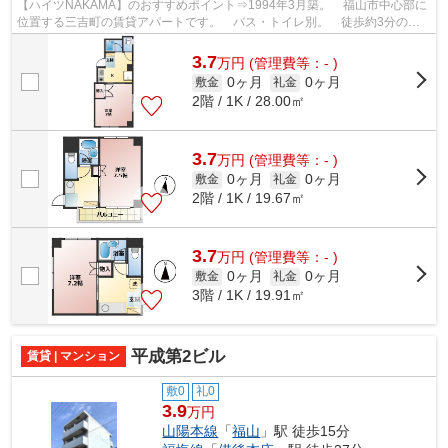
【ハイツNAKAMA】のおすすめポイント⇒1994年3月築。 福山市中心部に
位置する三吉町の賃貸アパートです。 バス・トイレ別。 徒歩約3分のと
ころにはコンビニエンスストア、ドラッグス...
3.7
万
円
(管理費等：- )
0ヶ月
0ヶ月
敷金
礼金
2階 / 1K / 28.00㎡
3.7
万
円
(管理費等：- )
0ヶ月
0ヶ月
敷金
礼金
2階 / 1K / 19.67㎡
3.7
万
円
(管理費等：- )
0ヶ月
0ヶ月
敷金
礼金
3階 / 1K / 19.91㎡
平成第2ビル
賃貸 | マンション
敷0
礼0
3.9
万円
山陽本線
「
福山
」駅 徒歩15分