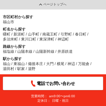
ページトップへ
市区町村から探す
福山市
町名から探す
曙町
/
新涯町
/
山手町
/
南蔵王町
/
引野町
/
春日町
/
多治米町
/
東川口町
/
東深津町
/
神辺町
路線から探す
福塩線
/
山陽本線
/
山陽新幹線
/
井原鉄道
駅から探す
福山
/
東福山
/
備後本庄
/
大門
/
横尾
/
神辺
/
万能倉
/
湯田村
/
駅家
/
湯野
電話でお問い合わせ
営業時間：
am9:00〜pm6:00
定休日：
日曜・祝日