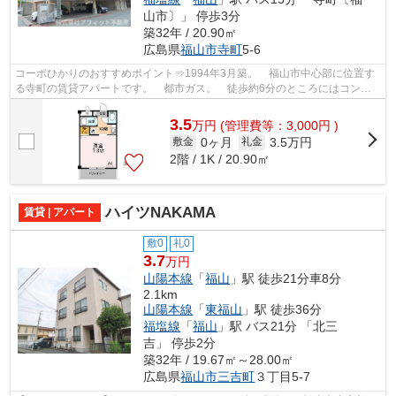
山市〕」 停歩3分
築32年 / 20.90㎡
広島県
福山市
寺町
5-6
コーポひかりのおすすめポイント⇒1994年3月築。 福山市中心部に位置す
る寺町の賃貸アパートです。 都市ガス。 徒歩約6分のところにはコンビ
ニエンスストアがあり、徒歩約7分のとこ...
3.5
万
円
(管理費等：3,000円 )
0ヶ月
3.5万円
敷金
礼金
2階 / 1K / 20.90㎡
ハイツNAKAMA
賃貸 | アパート
敷0
礼0
3.7
万円
山陽本線
「
福山
」駅 徒歩21分車8分
2.1km
山陽本線
「
東福山
」駅 徒歩36分
福塩線
「
福山
」駅 バス21分 「北三
吉」 停歩2分
築32年 / 19.67㎡～28.00㎡
広島県
福山市
三吉町
３丁目5-7