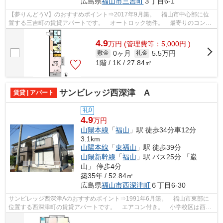
広島県
福山市
三吉町
３丁目6-1
【夢りんどうV】のおすすめポイント⇒2017年9月築。 福山市中心部に位
置する三吉町の賃貸アパートです。 オートロック物件。 最寄りのコンビ
ニエンスストアまで徒歩約4分です。 徒...
4.9
万
円
(管理費等：5,000円 )
0ヶ月
5.5万円
敷金
礼金
1階 / 1K / 27.84㎡
サンビレッジ西深津 A
賃貸 | アパート
礼0
4.9
万円
山陽本線
「
福山
」駅 徒歩34分車12分
3.1km
山陽本線
「
東福山
」駅 徒歩39分
山陽新幹線
「
福山
」駅 バス25分 「巌
山」 停歩4分
築35年 / 52.84㎡
広島県
福山市
西深津町
６丁目6-30
サンビレッジ西深津Aのおすすめポイント⇒1991年6月築。 福山市東部に
位置する西深津町の賃貸アパートです。 エアコン付き。 小学校区は西深
津小学校です！ 徒歩約8分のところには...