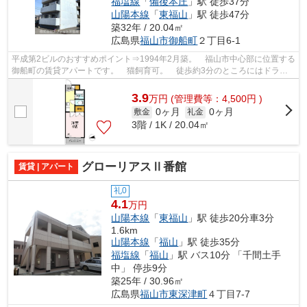
福塩線
「
備後本庄
」駅 徒歩37分
山陽本線
「
東福山
」駅 徒歩47分
築32年 / 20.04㎡
広島県
福山市
御船町
２丁目6-1
平成第2ビルのおすすめポイント⇒1994年2月築。 福山市中心部に位置する
御船町の賃貸アパートです。 猫飼育可。 徒歩約3分のところにはドラッ
グストアがあり、徒歩約4分のところには...
3.9
万
円
(管理費等：4,500円 )
0ヶ月
0ヶ月
敷金
礼金
3階 / 1K / 20.04㎡
グローリアスⅡ番館
賃貸 | アパート
礼0
4.1
万円
山陽本線
「
東福山
」駅 徒歩20分車3分
1.6km
山陽本線
「
福山
」駅 徒歩35分
福塩線
「
福山
」駅 バス10分 「千間土手
中」 停歩9分
築25年 / 30.96㎡
広島県
福山市
東深津町
４丁目7-7