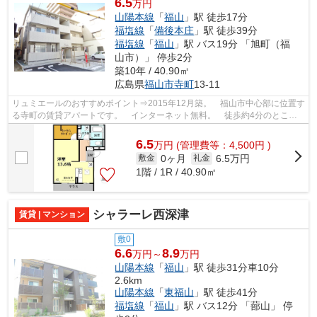
6.5
万円
山陽本線
「
福山
」駅 徒歩17分
福塩線
「
備後本庄
」駅 徒歩39分
福塩線
「
福山
」駅 バス19分 「旭町（福
山市）」 停歩2分
築10年 / 40.90㎡
広島県
福山市
寺町
13-11
リュミエールのおすすめポイント⇒2015年12月築。 福山市中心部に位置す
る寺町の賃貸アパートです。 インターネット無料。 徒歩約4分のところ
にはコンビニエンスストアがあり、徒歩...
6.5
万
円
(管理費等：4,500円 )
0ヶ月
6.5万円
敷金
礼金
1階 / 1R / 40.90㎡
シャラーレ西深津
賃貸 | マンション
敷0
6.6
8.9
万円～
万円
山陽本線
「
福山
」駅 徒歩31分車10分
2.6km
山陽本線
「
東福山
」駅 徒歩41分
福塩線
「
福山
」駅 バス12分 「蔀山」 停