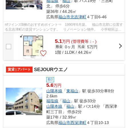
福塩線
「
福山
」駅 バス19分 「三吉町
北」 停歩6分
築36年 / 44.26㎡
広島県
福山市
北吉津町
４丁目6-46
nfツインズB棟のおすすめポイント⇒ 1990年6月築。 福山市北部に位置す
る北吉津町の賃貸マンションです。 リノベーション物件。 小学校区は桜
丘小学校です。 徒歩約6分の所にドラ...
5.1
万
円
(管理費等：- )
0ヶ月
5万円
敷金
礼金
1階 / 1LDK / 44.26㎡
SEJOURウエノ
賃貸 | アパート
敷0
5.6
万円
山陽本線
「
東福山
」駅 徒歩33分車8分
2.6km
福塩線
「
福山
」駅 徒歩33分
山陽本線
「
福山
」駅 バス14分 「西深津
町三丁目」 停歩2分
築17年 / 32.99㎡
広島県
福山市
西深津町
４丁目10-13