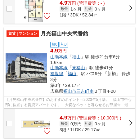
4.9
万
円
(管理費等：- )
1ヶ月
0ヶ月
敷金
礼金
1階 / 3DK / 52.84㎡
月光福山中央弐番館
賃貸 | マンション
敷0
礼0
4.9
万円
山陽本線
「
福山
」駅 徒歩21分車6分
1.6km
山陽本線
「
東福山
」駅 徒歩41分
福塩線
「
福山
」駅 バス9分 「新橋」 停歩
3分
築3年 / 29.17㎡
広島県
福山市
三吉町南
２丁目4-20
【月光福山中央弐番館】のおすすめポイント⇒2023年5月築。 福山市中心
部に位置する賃貸アパートです。 大切なペットと暮らせるお部屋☆ 最寄
りのコンビニエンスストアまで徒歩約5分...
4.9
万
円
(管理費等：10,000円 )
0万円
0ヶ月
敷金
礼金
3階 / 1LDK / 29.17㎡