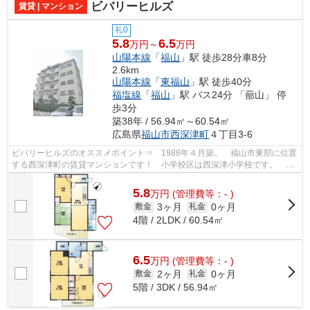
ビバリーヒルズ
賃貸 | マンション
礼0
5.8
6.5
万円～
万円
山陽本線
「
福山
」駅 徒歩28分車8分
2.6km
山陽本線
「
東福山
」駅 徒歩40分
福塩線
「
福山
」駅 バス24分 「蔀山」 停
歩3分
築38年 / 56.94㎡～60.54㎡
広島県
福山市
西深津町
４丁目3-6
ビバリーヒルズのオススメポイント⇒ 1988年４月築。 福山市東部に位置
する西深津町の賃貸マンションです！ 小学校区は西深津小学校です。 都
市ガス☆ 最寄りのスーパーへは徒歩約6...
5.8
万
円
(管理費等：- )
3ヶ月
0ヶ月
敷金
礼金
4階 / 2LDK / 60.54㎡
6.5
万
円
(管理費等：- )
2ヶ月
0ヶ月
敷金
礼金
5階 / 3DK / 56.94㎡