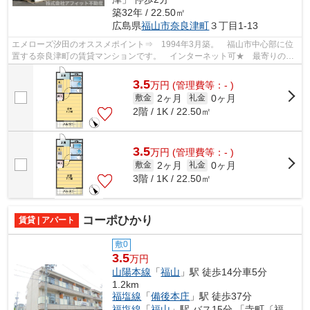
築32年 / 22.50㎡
広島県
福山市
奈良津町
３丁目1-13
エメローズ汐田のオススメポイント⇒ 1994年3月築。 福山市中心部に位
置する奈良津町の賃貸マンションです。 インターネット可★ 最寄りのコ
ンビニエンスストアまで徒歩約3分！！ ...
3.5
万
円
(管理費等：- )
2ヶ月
0ヶ月
敷金
礼金
2階 / 1K / 22.50㎡
3.5
万
円
(管理費等：- )
2ヶ月
0ヶ月
敷金
礼金
3階 / 1K / 22.50㎡
コーポひかり
賃貸 | アパート
敷0
3.5
万円
山陽本線
「
福山
」駅 徒歩14分車5分
1.2km
福塩線
「
備後本庄
」駅 徒歩37分
福塩線
「
福山
」駅 バス15分 「寺町〔福