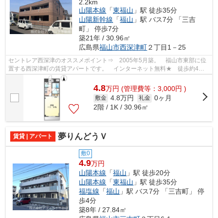
2.2km
山陽本線
「
東福山
」駅 徒歩35分
山陽新幹線
「
福山
」駅 バス7分 「三吉
町」 停歩7分
築21年 / 30.96㎡
広島県
福山市
西深津町
２丁目1－25
セントレア西深津のオススメポイント⇒ 2005年5月築。 福山市東部に位
置する西深津町の賃貸アパートです。 インターネット無料★ 徒歩約4分
のところにスーパーがあり、徒歩約6分のと...
4.8
万
円
(管理費等：3,000円 )
4.8万円
0ヶ月
敷金
礼金
2階 / 1K / 30.96㎡
夢りんどうＶ
賃貸 | アパート
敷0
4.9
万円
山陽本線
「
福山
」駅 徒歩20分
山陽本線
「
東福山
」駅 徒歩35分
福塩線
「
福山
」駅 バス7分 「三吉町」 停
歩4分
築8年 / 27.84㎡