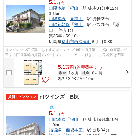
5.1
万円
山陽本線
「
福山
」駅 徒歩34分車12分
3.1km
山陽本線
「
東福山
」駅 徒歩39分
山陽新幹線
「
福山
」駅 バス25分 「巌
山」 停歩4分
築35年 / 59.10㎡
広島県
福山市
西深津町
６丁目6-30
サンビレッジ西深津のおすすめポイント⇒1991年6月築。 福山市東部に位
置する西深津町の賃貸アパートです。 エアコン付き。 小学校区は西深津
小学校です！ 徒歩約8分のところにはコ...
5.1
万
円
(管理費等：- )
1ヶ月
0ヶ月
敷金
礼金
2階 / 3DK / 59.10㎡
nfツインズ B棟
賃貸 | マンション
敷0
5.1
万円
山陽本線
「
福山
」駅 徒歩19分車10分
1.9km
福塩線
「
備後本庄
」駅 徒歩34分