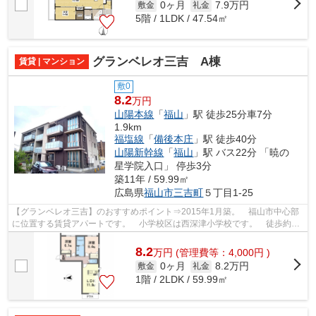
0ヶ月
7.9万円
敷金
礼金
5階 / 1LDK / 47.54㎡
グランベレオ三吉 A棟
賃貸 | マンション
敷0
8.2
万円
山陽本線
「
福山
」駅 徒歩25分車7分
1.9km
福塩線
「
備後本庄
」駅 徒歩40分
山陽新幹線
「
福山
」駅 バス22分 「暁の
星学院入口」 停歩3分
築11年 / 59.99㎡
広島県
福山市
三吉町
５丁目1-25
【グランベレオ三吉】のおすすめポイント⇒2015年1月築。 福山市中心部
に位置する賃貸アパートです。 小学校区は西深津小学校です。 徒歩約2
分のところには百円ショップがあり、徒歩...
8.2
万
円
(管理費等：4,000円 )
0ヶ月
8.2万円
敷金
礼金
1階 / 2LDK / 59.99㎡