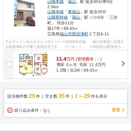
山陽本線
「
福山
」駅 徒歩30分車9分
2.5km
山陽本線
「
東福山
」駅 徒歩33分
山陽新幹線
「
福山
」駅 バス6分 「三吉
町」 停歩11分
築17年 / 89.43㎡
広島県
福山市
西深津町
２丁目6-11
アルファインⅢのオススメポイント⇒2009年6月築。 福山市東部に位置す
る西深津町の戸建て賃貸住宅です。 メゾネット。 小学校区は西深津小学
校です。 最寄りのスーパーまで徒歩約9...
11.4
万
円
(管理費等：- )
0ヶ月
11.4万円
敷金
礼金
1-2階 / 3LDK / 89.43㎡
29
35
1～29
該当物件数
件
空き数
件
件を表示
変更
絞り込み条件：
なし