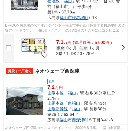
福塩線
「
福山
」駅 バス17分 「合同庁舎
前（福山市）」 停歩5分
築1年 / 37.78㎡
広島県
福山市
桜馬場町
7-18
D-ROOM桜馬場のおすすめポイント⇒福山市中心部に位置する桜馬場町の賃
貸アパートです。 宅配ボックス。 徒歩約2分のところにはコンビニエン
スストアがあり、徒歩約10分のところには...
7.1
万
円
(管理費等：5,000円 )
0ヶ月
1ヶ月
敷金
礼金
2階 / 1LDK / 37.78㎡
ネオウェーブ西深津
賃貸 | 一戸建て
礼0
7.2
万円
山陽本線
「
福山
」駅 徒歩30分車11分
2.7km
山陽本線
「
東福山
」駅 徒歩43分
山陽新幹線
「
福山
」駅 徒歩30分
築26年 / 62.64㎡
広島県
福山市
西深津町
５丁目3-41-8
ネオウェーブ西深津のオススメポイント⇒ 2000年8月築。 福山市東部に