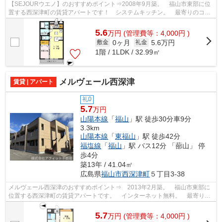
【SEJOURウエノ】のおすすめポイント⇒2008年9月築。 福山市東部に位
置する西深津町の賃貸アパートです！ システムキッチン。 最寄りのコン
ビニエンスストアまで徒歩約6分！！ 車で...
5.6
万
円
(管理費等：4,000円 )
0ヶ月
5.6万円
敷金
礼金
1階 / 1LDK / 32.99㎡
メルヴェール西深津
賃貸 | アパート
礼0
5.7
万円
山陽本線
「
福山
」駅 徒歩30分車9分
3.3km
山陽本線
「
東福山
」駅 徒歩42分
福塩線
「
福山
」駅 バス12分 「蔀山」 停
歩4分
築13年 / 41.04㎡
広島県
福山市
西深津町
５丁目3-38
メルヴェール西深津のおすすめポイント⇒ 2013年2月築。 福山市東部に
位置する西深津町の賃貸アパートです。 インターネット無料。 最寄りの
コンビニエンスストアまで徒歩約5分です...
5.7
万
円
(管理費等：4,000円 )