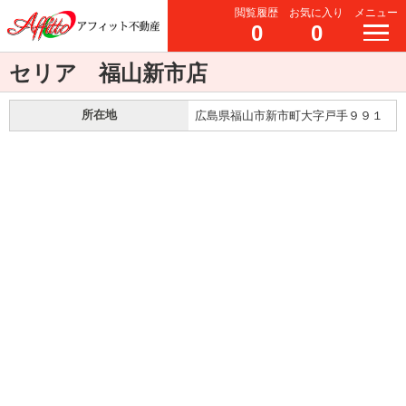
閲覧履歴
お気に入り
メニュー
0
0
セリア 福山新市店
所在地
広島県福山市新市町大字戸手９９１