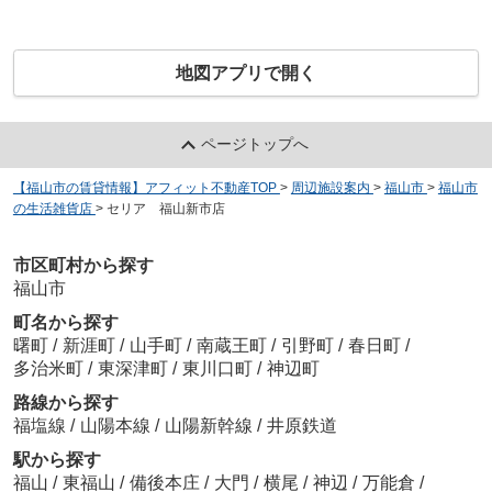
地図アプリで開く
ページトップへ
【福山市の賃貸情報】アフィット不動産TOP
>
周辺施設案内
>
福山市
>
福山市
の生活雑貨店
>
セリア 福山新市店
市区町村から探す
福山市
町名から探す
曙町
/
新涯町
/
山手町
/
南蔵王町
/
引野町
/
春日町
/
多治米町
/
東深津町
/
東川口町
/
神辺町
路線から探す
福塩線
/
山陽本線
/
山陽新幹線
/
井原鉄道
駅から探す
福山
/
東福山
/
備後本庄
/
大門
/
横尾
/
神辺
/
万能倉
/