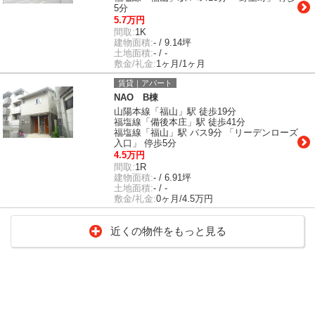
5分
5.7万円
間取:
1K
建物面積:
- / 9.14坪
土地面積:
- / -
敷金/礼金:
1ヶ月/1ヶ月
賃貸｜アパート
NAO B棟
山陽本線「福山」駅 徒歩19分
福塩線「備後本庄」駅 徒歩41分
福塩線「福山」駅 バス9分 「リーデンローズ
入口」 停歩5分
4.5万円
間取:
1R
建物面積:
- / 6.91坪
土地面積:
- / -
敷金/礼金:
0ヶ月/4.5万円
近くの物件をもっと見る