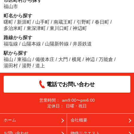
市区町村から探す
福山市
町名から探す
曙町
/
新涯町
/
山手町
/
南蔵王町
/
引野町
/
春日町
/
多治米町
/
東深津町
/
東川口町
/
神辺町
路線から探す
福塩線
/
山陽本線
/
山陽新幹線
/
井原鉄道
駅から探す
福山
/
東福山
/
備後本庄
/
大門
/
横尾
/
神辺
/
万能倉
/
湯田村
/
湯野
/
道上
電話でお問い合わせ
営業時間：
am9:00〜pm6:00
定休日：
日曜・祝日
ホーム
会社概要
お問い合わせ
物件リクエスト