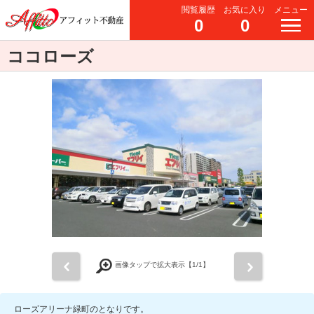
閲覧履歴
お気に入り
メニュー
0
0
ココローズ
前
次
画像タップで拡大表示【
1
/1】
ローズアリーナ緑町のとなりです。