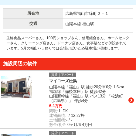
所在地
広島県福山市緑町２－１
交通
山陽本線 福山駅
生鮮食品スーパーさん、100円ショップさん、信用組合さん、ホームセンタ
ーさん、クリーニング店さん、ドーナツ店さん、食事処などが併設されて
います。5月の福山バラ祭りでは会場が近いため駐車場が混雑します。
施設周辺の物件
賃貸｜アパート
マイローズ松浜
山陽本線「福山」駅 徒歩20分車6分 1.6km
福塩線「備後本庄」駅 徒歩42分
山陽新幹線「福山」駅 バス13分 「松浜町
（広島県）」 停歩4分
6.4万円
間取:
1LDK
建物面積:
- / 12.27坪
土地面積:
- / -
敷金/礼金:
0ヶ月/6.4万円
賃貸｜アパート