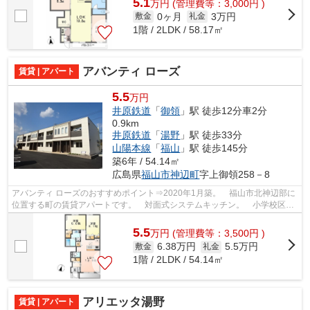
5.1
万
円
(管理費等：3,000円 )
0ヶ月
3万円
敷金
礼金
1階 / 2LDK / 58.17㎡
アバンティ ローズ
賃貸 | アパート
5.5
万円
井原鉄道
「
御領
」駅 徒歩12分車2分
0.9km
井原鉄道
「
湯野
」駅 徒歩33分
山陽本線
「
福山
」駅 徒歩145分
築6年 / 54.14㎡
広島県
福山市
神辺町
字上御領258－8
アバンティ ローズのおすすめポイント⇒2020年1月築。 福山市北神辺部に
位置する町の賃貸アパートです。 対面式システムキッチン。 小学校区は
御野に小学校です！ 徒歩約4分のとこ...
5.5
万
円
(管理費等：3,500円 )
6.38万円
5.5万円
敷金
礼金
1階 / 2LDK / 54.14㎡
アリエッタ湯野
賃貸 | アパート