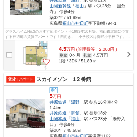
山陽新幹線
「
福山
」駅 バス28分 「国分
寺」 停歩4分
築32年 / 51.89㎡
広島県
福山市
神辺町
字下御領794-1
グラスハイムNo.3のおすすめポイント⇒1993年10月築。福山市北部に位置
する神辺町の賃貸アパートです！西向き。 小学校区は御野小学校です。
コンビニまで徒歩約4分の距離なのでちょ...
4.5
万
円
(管理費等：2,000円 )
0ヶ月
4.5万円
敷金
礼金
1階 / 3DK / 51.89㎡
スカイメゾン 1２番館
賃貸 | アパート
敷0
5
万円
井原鉄道
「
湯野
」駅 徒歩16分車4分
1.4km
井原鉄道
「
御領
」駅 徒歩18分
山陽本線
「
福山
」駅 バス23分 「湯野入
口」 停歩9分
築20年 / 45.58㎡
広島県
福山市
神辺町
字湯野1162