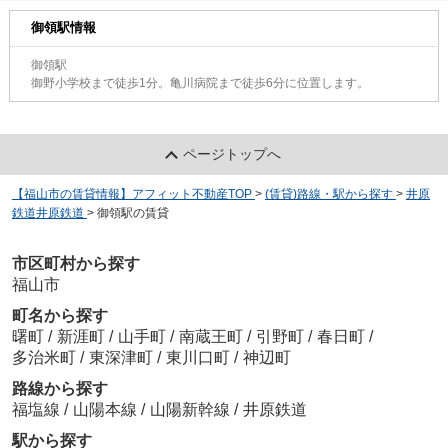
御領駅情報
御領駅
御野小学校まで徒歩1分。亀川病院まで徒歩6分に位置します。
ページトップへ
【福山市の賃貸情報】アフィット不動産TOP
>
(賃貸)路線・駅から探す
>
井原
鉄道井原鉄道
>
御領駅の賃貸
市区町村から探す
福山市
町名から探す
曙町
/
新涯町
/
山手町
/
南蔵王町
/
引野町
/
春日町
/
多治米町
/
東深津町
/
東川口町
/
神辺町
路線から探す
福塩線
/
山陽本線
/
山陽新幹線
/
井原鉄道
駅から探す