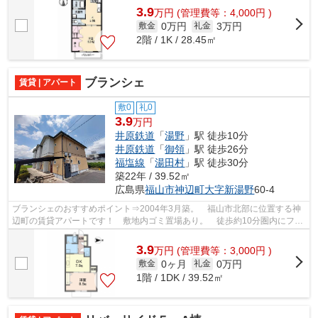
3.9
万
円
(管理費等：4,000円 )
0万円
3万円
敷金
礼金
2階 / 1K / 28.45㎡
ブランシェ
賃貸 | アパート
敷0
礼0
3.9
万円
井原鉄道
「
湯野
」駅 徒歩10分
井原鉄道
「
御領
」駅 徒歩26分
福塩線
「
湯田村
」駅 徒歩30分
築22年 / 39.52㎡
広島県
福山市
神辺町大字新湯野
60-4
ブランシェのおすすめポイント⇒2004年3月築。 福山市北部に位置する神
辺町の賃貸アパートです！ 敷地内ゴミ置場あり。 徒歩約10分圏内にファ
ーストフード店、スーパー、ファミリー...
3.9
万
円
(管理費等：3,000円 )
0ヶ月
0万円
敷金
礼金
1階 / 1DK / 39.52㎡