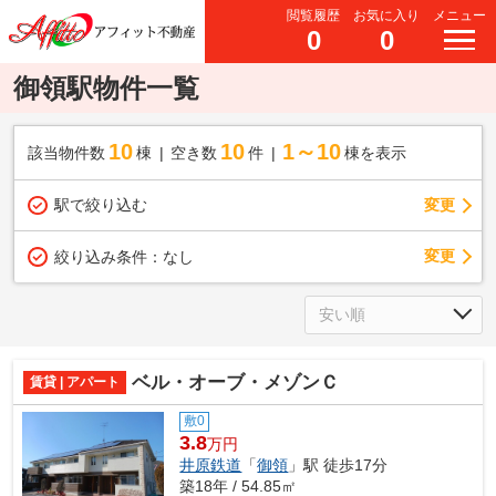
閲覧履歴
お気に入り
メニュー
0
0
御領駅物件一覧
10
10
1～10
該当物件数
棟
空き数
件
棟を表示
駅で絞り込む
変更
変更
絞り込み条件：
なし
ベル・オーブ・メゾンＣ
賃貸 | アパート
敷0
3.8
万円
井原鉄道
「
御領
」駅 徒歩17分
築18年 / 54.85㎡