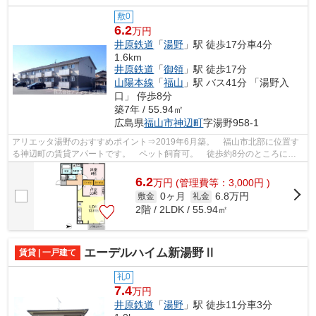
敷0
6.2
万円
井原鉄道
「
湯野
」駅 徒歩17分車4分
1.6km
井原鉄道
「
御領
」駅 徒歩17分
山陽本線
「
福山
」駅 バス41分 「湯野入
口」 停歩8分
築7年 / 55.94㎡
広島県
福山市
神辺町
字湯野958-1
アリエッタ湯野のおすすめポイント⇒2019年6月築。 福山市北部に位置す
る神辺町の賃貸アパートです。 ペット飼育可。 徒歩約8分のところには
ショッピングセンターがあり、徒歩約10分...
6.2
万
円
(管理費等：3,000円 )
0ヶ月
6.8万円
敷金
礼金
2階 / 2LDK / 55.94㎡
エーデルハイム新湯野Ⅱ
賃貸 | 一戸建て
礼0
7.4
万円
井原鉄道
「
湯野
」駅 徒歩11分車3分