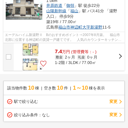
1.0km
井原鉄道
「
御領
」駅 徒歩22分
山陽新幹線
「
福山
」駅 バス41分 「湯野
入口」 停歩9分
築19年 / 77.00㎡
広島県
福山市
神辺町大字新湯野
11-5
エーデルハイム新湯野Ⅱ Bのおすすめポイント⇒2007年8月築。 福山市
北部に位置する神辺町の賃貸一戸建てです。 人気のカウンターキッチン仕
様。 小学校区は湯野小学校です！ 徒歩...
7.4
万
円
(管理費等：- )
2ヶ月
0ヶ月
敷金
礼金
1-2階 / 3LDK / 77.00㎡
10
10
1～10
該当物件数
棟
空き数
件
棟を表示
駅で絞り込む
変更
変更
絞り込み条件：
なし