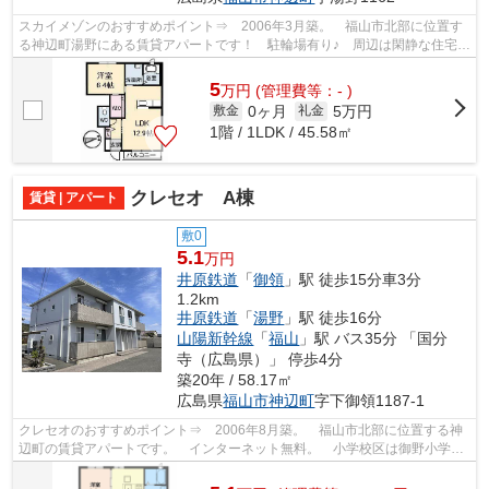
スカイメゾンのおすすめポイント⇒ 2006年3月築。 福山市北部に位置す
る神辺町湯野にある賃貸アパートです！ 駐輪場有り♪ 周辺は閑静な住宅地
です。 徒歩約8分の場所に、スーパー...
5
万
円
(管理費等：- )
0ヶ月
5万円
敷金
礼金
1階 / 1LDK / 45.58㎡
クレセオ A棟
賃貸 | アパート
敷0
5.1
万円
井原鉄道
「
御領
」駅 徒歩15分車3分
1.2km
井原鉄道
「
湯野
」駅 徒歩16分
山陽新幹線
「
福山
」駅 バス35分 「国分
寺（広島県）」 停歩4分
築20年 / 58.17㎡
広島県
福山市
神辺町
字下御領1187-1
クレセオのおすすめポイント⇒ 2006年8月築。 福山市北部に位置する神
辺町の賃貸アパートです。 インターネット無料。 小学校区は御野小学校
です！ 徒歩約10分のところにはコンビ...