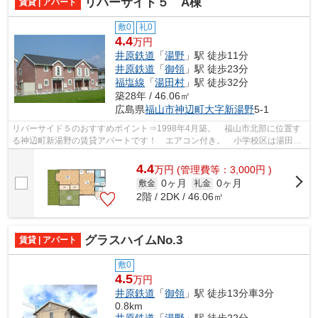
リバーサイド５ A棟
賃貸 | アパート
敷0
礼0
4.4
万円
井原鉄道
「
湯野
」駅 徒歩11分
井原鉄道
「
御領
」駅 徒歩23分
福塩線
「
湯田村
」駅 徒歩32分
築28年 / 46.06㎡
広島県
福山市
神辺町大字新湯野
5-1
リバーサイド５のおすすめポイント⇒1998年4月築。 福山市北部に位置す
る神辺町新湯野の賃貸アパートです！ エアコン付き。 小学校区は湯田小
学校です。 徒歩約5分のところにコンビ...
4.4
万
円
(管理費等：3,000円 )
0ヶ月
0ヶ月
敷金
礼金
2階 / 2DK / 46.06㎡
グラスハイムNo.3
賃貸 | アパート
敷0
4.5
万円
井原鉄道
「
御領
」駅 徒歩13分車3分
0.8km
井原鉄道
「
湯野
」駅 徒歩22分