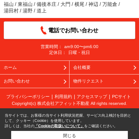
福山
/
東福山
/
備後本庄
/
大門
/
横尾
/
神辺
/
万能倉
/
湯田村
/
湯野
/
道上
電話でお問い合わせ
営業時間：
am9:00〜pm6:00
定休日：
日曜・祝日
ホーム
会社概要
お問い合わせ
物件リクエスト
プライバシーポリシー
利用規約
アクセスマップ
PCサイト
Copyright(c) 株式会社アフィット不動産 All rights reserved.
当サイトでは、お客様の当サイト利用状況把握、サービス向上検討を目的と
して、クッキー（Cookie）を使用しています。
詳しくは、当社の
「Cookieの取扱いについて」
をご確認ください。
閉じる