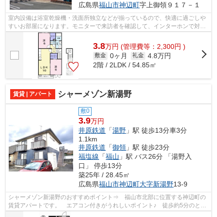
広島県
福山市
神辺町
字上御領９１７－１
室内設備は浴室乾燥機・洗面所独立などが揃っているので、快適に過ごしや
すいお部屋になります。モニターで来訪者を確認して、インターホンで対面
せずに会話することができます。駐車...
3.8
万
円
(管理費等：2,300円 )
0ヶ月
4.8万円
敷金
礼金
2階 / 2LDK / 54.85㎡
シャーメゾン新湯野
賃貸 | アパート
敷0
3.9
万円
井原鉄道
「
湯野
」駅 徒歩13分車3分
1.1km
井原鉄道
「
御領
」駅 徒歩23分
福塩線
「
福山
」駅 バス26分 「湯野入
口」 停歩13分
築25年 / 28.45㎡
広島県
福山市
神辺町大字新湯野
13-9
シャーメゾン新湯野のおすすめポイント⇒ 福山市北部に位置する神辺町の
賃貸アパートです。 エアコン付きがうれしいポイント♪ 徒歩約5分のとこ
ろにはスーパーマーケットがあり、徒歩...