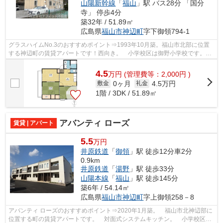
山陽新幹線
「
福山
」駅 バス28分 「国分
寺」 停歩4分
築32年 / 51.89㎡
広島県
福山市
神辺町
字下御領794-1
グラスハイムNo.3のおすすめポイント⇒1993年10月築。福山市北部に位置
する神辺町の賃貸アパートです！西向き。 小学校区は御野小学校です。
コンビニまで徒歩約4分の距離なのでちょ...
4.5
万
円
(管理費等：2,000円 )
0ヶ月
4.5万円
敷金
礼金
1階 / 3DK / 51.89㎡
アバンティ ローズ
賃貸 | アパート
5.5
万円
井原鉄道
「
御領
」駅 徒歩12分車2分
0.9km
井原鉄道
「
湯野
」駅 徒歩33分
山陽本線
「
福山
」駅 徒歩145分
築6年 / 54.14㎡
広島県
福山市
神辺町
字上御領258－8
アバンティ ローズのおすすめポイント⇒2020年1月築。 福山市北神辺部に
位置する町の賃貸アパートです。 対面式システムキッチン。 小学校区は