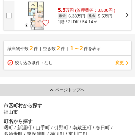
御野に小学校です！ 徒歩約4分のとこ...
5.5
万
円
(管理費等：3,500円 )
6.38万円
5.5万円
敷金
礼金
1階 / 2LDK / 54.14㎡
2
2
1～2
該当物件数
件
空き数
件
件を表示
変更
絞り込み条件：
なし
ページトップへ
市区町村から探す
福山市
町名から探す
曙町
/
新涯町
/
山手町
/
引野町
/
南蔵王町
/
春日町
/
多治米町
/
東深津町
/
神辺町
/
東川口町