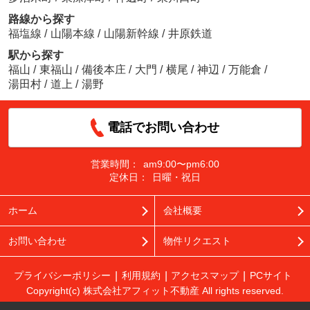
路線から探す
福塩線
/
山陽本線
/
山陽新幹線
/
井原鉄道
駅から探す
福山
/
東福山
/
備後本庄
/
大門
/
横尾
/
神辺
/
万能倉
/
湯田村
/
道上
/
湯野
電話でお問い合わせ
営業時間：
am9:00〜pm6:00
定休日：
日曜・祝日
ホーム
会社概要
お問い合わせ
物件リクエスト
プライバシーポリシー
利用規約
アクセスマップ
PCサイト
Copyright(c) 株式会社アフィット不動産 All rights reserved.