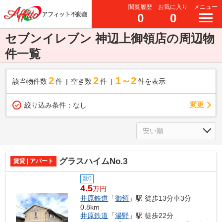
閲覧履歴
お気に入り
メニュー
0
0
セブンイレブン 神辺上御領店の周辺物
件一覧
2
2
1～2
該当物件数
件
空き数
件
件を表示
変更
絞り込み条件：
なし
グラスハイムNo.3
賃貸 | アパート
敷0
4.5
万円
井原鉄道
「
御領
」駅 徒歩13分車3分
0.8km
井原鉄道
「
湯野
」駅 徒歩22分