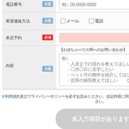
電話番号
任意
メール
電話
希望連絡方法
任意
来店予約
必須
【かぼちゃハウス85へのお問い合わせ】
内容
任意
※
利用規約
及び
プライバシーポリシー
を必ずお読みください。左記内容に同
さい。
未入力項目がありま