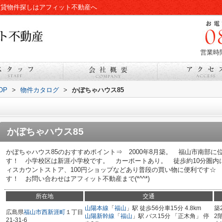
賃貸物件探しはアフィット不動産へ
営業時間
OP
>
物件カタログ
>
かぼちゃハウス85
かぼちゃハウス85
かぼちゃハウス85のおすすめポイント⇒ 2000年8月築。 福山市南部
す！ 小学校区は新涯小学校です。 カーポートあり。 徒歩約10分圏内
ィスカウントストア、100円ショップなどあり普段の買い物に便利です☆
す！ お問い合わせはアフィット不動産まで(*^^*)
所在地
交通
山陽本線
「
福山
」駅 徒歩56分車15分 4.8km
築
広島県
福山市
西新涯町
１丁目
山陽新幹線
「
福山
」駅 バス15分 「正木角」 停
2
21-31-6