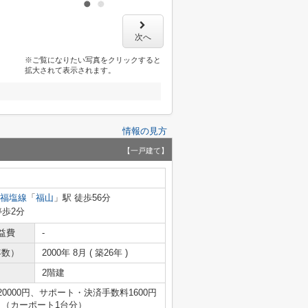
次へ
※ご覧になりたい写真をクリックすると
拡大されて表示されます。
情報の見方
【一戸建て】
福塩線
「
福山
」駅 徒歩56分
停歩2分
益費
-
年数）
2000年 8月 ( 築26年 )
2階建
000円、サポート・決済手数料1600円
 （カーポート1台分）