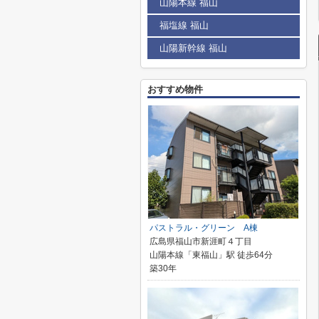
山陽本線 福山
福塩線 福山
山陽新幹線 福山
おすすめ物件
パストラル・グリーン A棟
広島県福山市新涯町４丁目
山陽本線「東福山」駅 徒歩64分
築30年