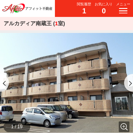
閲覧履歴
お気に入り
メニュー
1
0
アルカディア南蔵王 (
1
室)
1 / 19