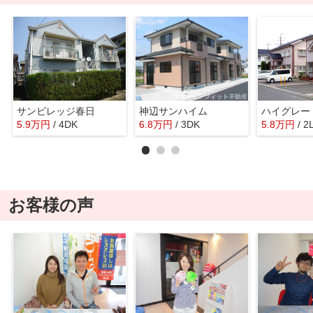
サンビレッジ春日
神辺サンハイム
5.9
万
円
/ 4DK
6.8
万
円
/ 3DK
5.8
万
円
/ 2
お客様の声