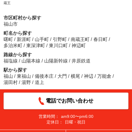
蔵王
市区町村から探す
福山市
町名から探す
曙町
/
新涯町
/
山手町
/
引野町
/
南蔵王町
/
春日町
/
多治米町
/
東深津町
/
東川口町
/
神辺町
路線から探す
福塩線
/
山陽本線
/
山陽新幹線
/
井原鉄道
駅から探す
福山
/
東福山
/
備後本庄
/
大門
/
横尾
/
神辺
/
万能倉
/
湯田村
/
湯野
/
道上
電話でお問い合わせ
営業時間：
am9:00〜pm6:00
定休日：
日曜・祝日