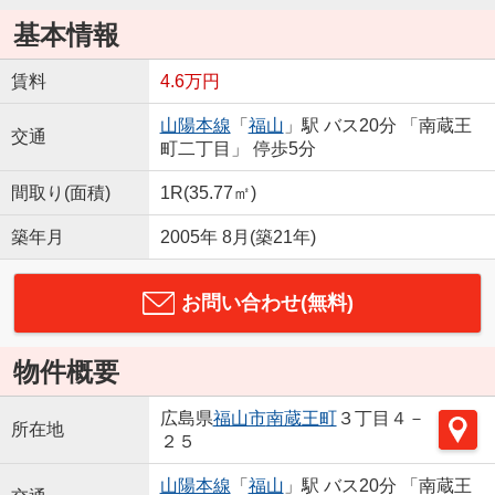
基本情報
賃料
4.6万円
山陽本線
「
福山
」駅 バス20分 「南蔵王
交通
町二丁目」 停歩5分
間取り(面積)
1R(35.77㎡)
築年月
2005年 8月(築21年)
お問い合わせ(無料)
物件概要
広島県
福山市
南蔵王町
３丁目４－
所在地
２５
山陽本線
「
福山
」駅 バス20分 「南蔵王