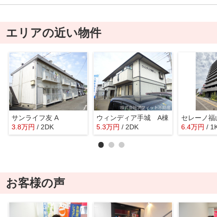
エリアの近い物件
サンライフ友 A
ウィンディア手城 A棟
セレーノ福
3.8
万
円
/ 2DK
5.3
万
円
/ 2DK
6.4
万
円
/ 1
お客様の声