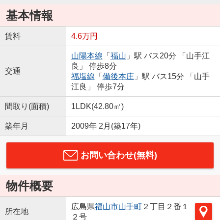
基本情報
賃料
4.6万円
山陽本線
「
福山
」駅 バス20分 「山手江
良」 停歩8分
交通
福塩線
「
備後本庄
」駅 バス15分 「山手
江良」 停歩7分
間取り(面積)
1LDK(42.80㎡)
築年月
2009年 2月(築17年)
お問い合わせ(無料)
物件概要
広島県
福山市
山手町
２丁目２番１
所在地
２号