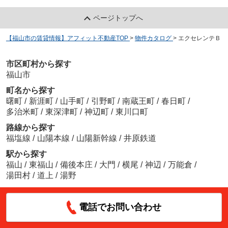
ページトップへ
【福山市の賃貸情報】アフィット不動産TOP
>
物件カタログ
>
エクセレンテＢ
市区町村から探す
福山市
町名から探す
曙町
/
新涯町
/
山手町
/
引野町
/
南蔵王町
/
春日町
/
多治米町
/
東深津町
/
神辺町
/
東川口町
路線から探す
福塩線
/
山陽本線
/
山陽新幹線
/
井原鉄道
駅から探す
福山
/
東福山
/
備後本庄
/
大門
/
横尾
/
神辺
/
万能倉
/
湯田村
/
道上
/
湯野
電話でお問い合わせ