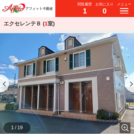
閲覧履歴
お気に入り
メニュー
1
0
エクセレンテＢ (
1
室)
1 / 19