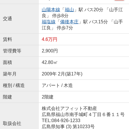
山陽本線
「
福山
」駅 バス20分 「山手江
良」 停歩8分
交通
福塩線
「
備後本庄
」駅 バス15分 「山手
江良」 停歩7分
賃料
4.6万円
管理費等
2,900円
面積
42.80㎡
築年月
2009年 2月(築17年)
種別 / 構造
アパート / 木造
階建
2階建
株式会社アフィット不動産
広島県福山市南手城町４丁目６番１１号
TEL:084-926-1233
取扱会社
広島県知事 (3) 第10233号