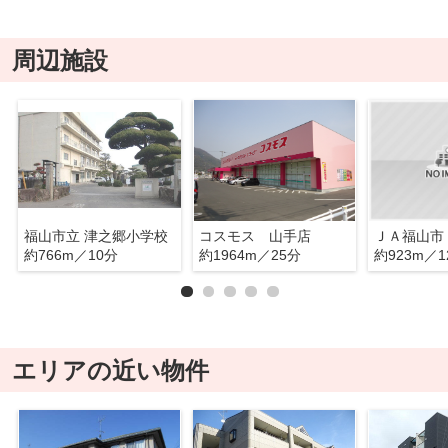
周辺施設
福山市立 津之郷小学校
コスモス 山手店
約766m／10分
約1964m／25分
約923m／1
エリアの近い物件