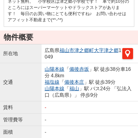
ネット無料。 小学校区は津之郷小学校です！ 車で約10分の
ところにはスーパーマーケットやドラックストアがありま
す！ 毎日のお買い物にとても便利ですね♪ お問い合わせは
アフィット不動産まで(*^-^*)
物件概要
広島県
福山市
津之郷町大字津之郷
1
所在地
049
山陽本線
「
備後赤坂
」駅 徒歩38分車16
分 4.8km
交通
福塩線
「
備後本庄
」駅 徒歩39分
山陽本線
「
福山
」駅 バス24分 「弘法入
口（広島県）」 停歩9分
賃料
-
管理費等
-
面積
-