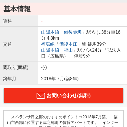
基本情報
賃料
-
山陽本線
「
備後赤坂
」駅 徒歩38分車16
分 4.8km
交通
福塩線
「
備後本庄
」駅 徒歩39分
山陽本線
「
福山
」駅 バス24分 「弘法入
口（広島県）」 停歩9分
間取り(面積)
-(-)
築年月
2018年 7月(築8年)
お問い合わせ(無料)
エスペランサ津之郷のおすすめポイント⇒2018年7月築。 福
山市西部に位置する津之郷町の賃貸アパートです。 インター