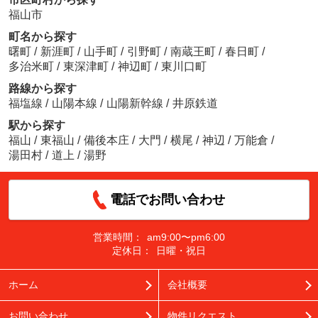
福山市
町名から探す
曙町
/
新涯町
/
山手町
/
引野町
/
南蔵王町
/
春日町
/
多治米町
/
東深津町
/
神辺町
/
東川口町
路線から探す
福塩線
/
山陽本線
/
山陽新幹線
/
井原鉄道
駅から探す
福山
/
東福山
/
備後本庄
/
大門
/
横尾
/
神辺
/
万能倉
/
湯田村
/
道上
/
湯野
電話でお問い合わせ
営業時間：
am9:00〜pm6:00
定休日：
日曜・祝日
ホーム
会社概要
お問い合わせ
物件リクエスト