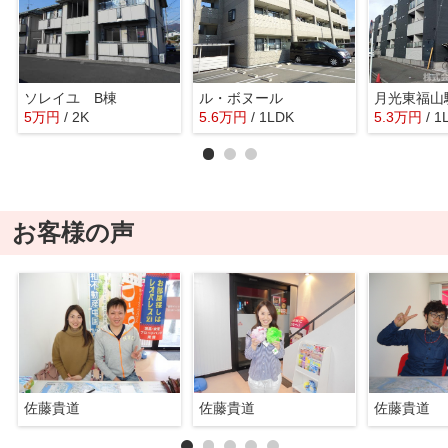
ソレイユ B棟
ル・ボヌール
月光東福山
5
万
円
/ 2K
5.6
万
円
/ 1LDK
5.3
万
円
/ 1
お客様の声
佐藤貴道
佐藤貴道
佐藤貴道