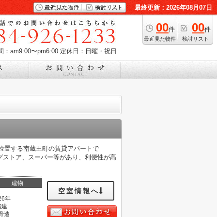
最終更新：2026年08月07日
00
00
件
件
最近見た物件
検討リスト
：am9:00〜pm6:00
定休日：日曜・祝日
に位置する南蔵王町の賃貸アパートで
グストア、スーパー等があり、利便性が高
建物
空室情報へ
26年
階建
骨造