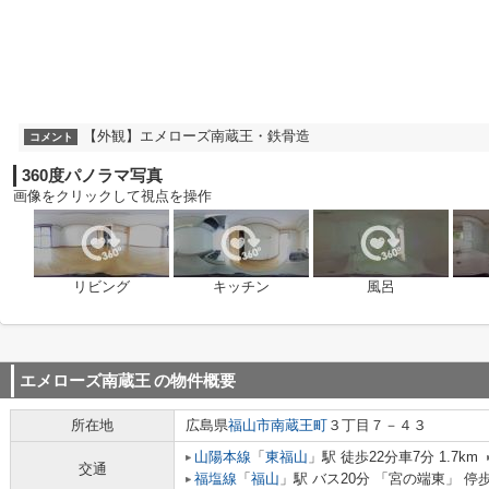
【外観】エメローズ南蔵王・鉄骨造
コメント
360度パノラマ写真
画像をクリックして視点を操作
リビング
キッチン
風呂
エメローズ南蔵王
の物件概要
所在地
広島県
福山市
南蔵王町
３丁目７－４３
山陽本線
「
東福山
」駅 徒歩22分車7分 1.7km
交通
福塩線
「
福山
」駅 バス20分 「宮の端東」 停