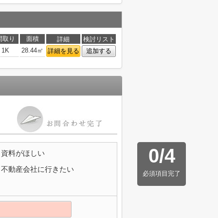
間取り
面積
詳細
検討リスト
1K
28.44㎡
詳細を見る
追加する
0
/
4
資料がほしい
不動産会社に行きたい
必須項目完了