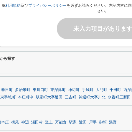
※
利用規約
及び
プライバシーポリシー
を必ずお読みください。左記内容に同
さい。
未入力項目がありま
から探す
春日町
多治米町
東川口町
東深津町
神辺町
手城町
大門町
千田町
西深
東手城町
本庄町中
駅家町大字近田
三吉町
神辺町大字川北
水呑町三新田
後本庄
横尾
神辺
湯田村
道上
万能倉
駅家
近田
戸手
御領
湯野