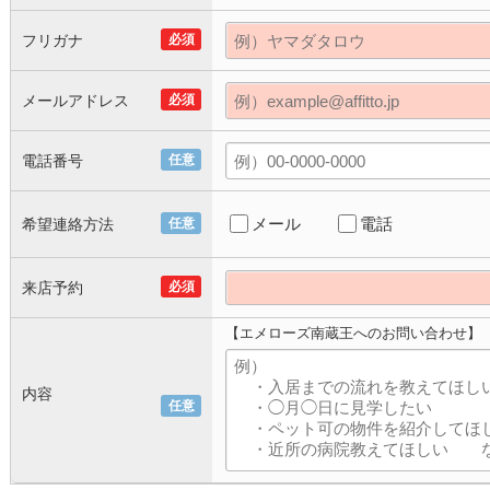
フリガナ
必須
メールアドレス
必須
電話番号
任意
メール
電話
希望連絡方法
任意
来店予約
必須
【エメローズ南蔵王へのお問い合わせ】
内容
任意