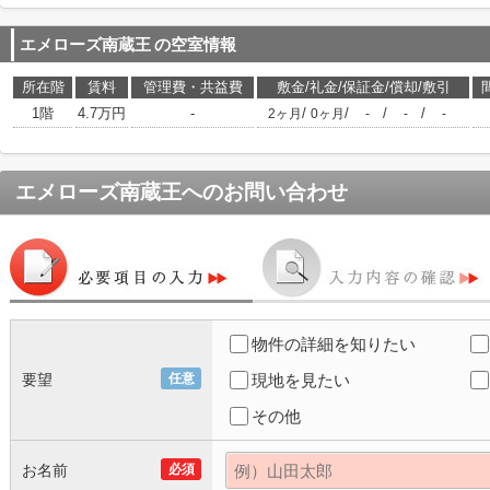
エメローズ南蔵王
の空室情報
所在階
賃料
管理費・共益費
敷金/礼金/保証金/償却/敷引
1階
4.7万円
-
/
/
/
/
2ヶ月
0ヶ月
-
-
-
エメローズ南蔵王
へのお問い合わせ
物件の詳細を知りたい
要望
任意
現地を見たい
その他
お名前
必須