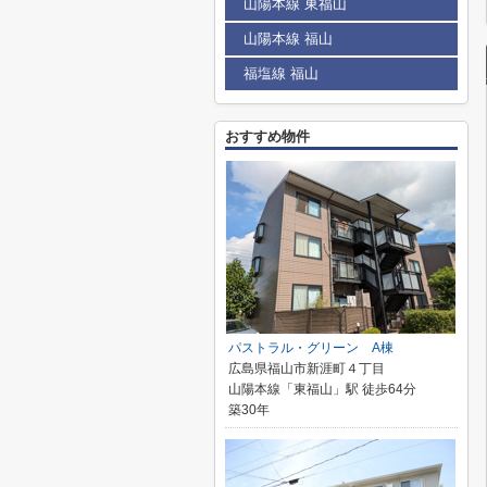
山陽本線 東福山
山陽本線 福山
福塩線 福山
おすすめ物件
パストラル・グリーン A棟
広島県福山市新涯町４丁目
山陽本線「東福山」駅 徒歩64分
築30年