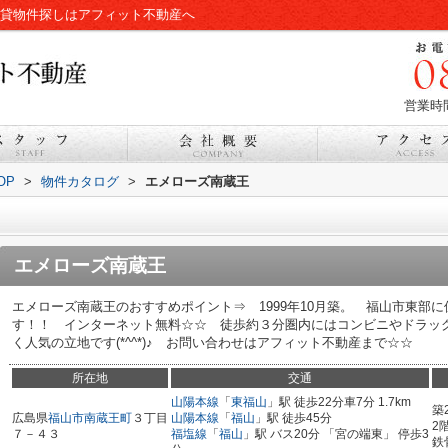
賃貸物件探しはアフィット不動産へ
営業時間
OP
>
物件カタログ
>
エメローズ南蔵王
エメローズ南蔵王
エメローズ南蔵王のおすすめポイント⇒ 1999年10月築。 福山市東部
す！！ インターネット無料☆☆ 徒歩約３分圏内にはコンビニやドラッ
く人気の立地です(*^^*)♪ お問い合わせはアフィット不動産まで☆☆
所在地
交通
山陽本線
「
東福山
」駅 徒歩22分車7分 1.7km
築
広島県
福山市
南蔵王町
３丁目
山陽本線
「
福山
」駅 徒歩45分
2
７－４３
福塩線
「
福山
」駅 バス20分 「宮の端東」 停歩3
鉄