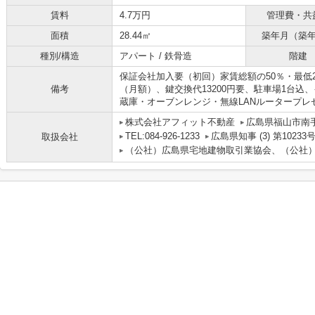
賃料
4.7万円
管理費・共
面積
28.44㎡
築年月（築
種別/構造
アパート / 鉄骨造
階建
保証会社加入要（初回）家賃総額の50％・最低20
備考
（月額）、鍵交換代13200円要、駐車場1台込、
蔵庫・オーブンレンジ・無線LANルータープレ
株式会社アフィット不動産
広島県福山市南
TEL:084-926-1233
広島県知事 (3) 第10233
取扱会社
（公社）広島県宅地建物取引業協会、（公社