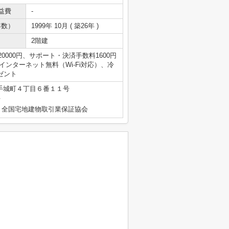
益費
-
年数）
1999年 10月 ( 築26年 )
2階建
000円、サポート・決済手数料1600円
インターネット無料（Wi-Fi対応）、冷
ゼント
手城町４丁目６番１１号
号
）全国宅地建物取引業保証協会