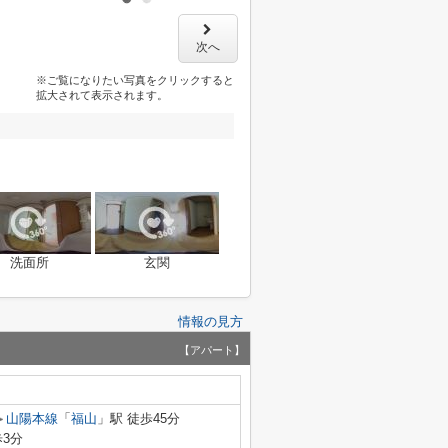
次へ
※ご覧になりたい写真をクリックすると
拡大されて表示されます。
洗面所
玄関
情報の見方
【アパート】
山陽本線
「
福山
」駅 徒歩45分
歩3分