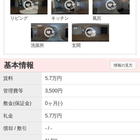
リビング
キッチン
風呂
洗面所
玄関
基本情報
情報の見方
賃料
5.7万円
管理費等
3,500円
敷金(保証金)
0ヶ月(-)
礼金
5.7万円
償却 / 敷引
- / -