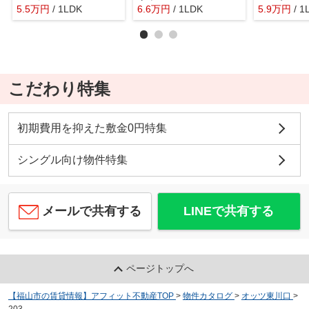
5.5
万
円
/ 1LDK
6.6
万
円
/ 1LDK
5.9
万
円
/ 1
こだわり特集
初期費用を抑えた敷金0円特集
シングル向け物件特集
メールで共有する
LINEで共有する
ページトップへ
【福山市の賃貸情報】アフィット不動産TOP
>
物件カタログ
>
オッツ東川口
>