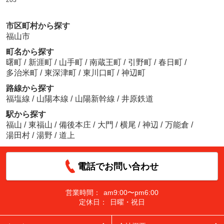
203
市区町村から探す
福山市
町名から探す
曙町
/
新涯町
/
山手町
/
南蔵王町
/
引野町
/
春日町
/
多治米町
/
東深津町
/
東川口町
/
神辺町
路線から探す
福塩線
/
山陽本線
/
山陽新幹線
/
井原鉄道
駅から探す
福山
/
東福山
/
備後本庄
/
大門
/
横尾
/
神辺
/
万能倉
/
湯田村
/
湯野
/
道上
電話でお問い合わせ
営業時間：
am9:00〜pm6:00
定休日：
日曜・祝日