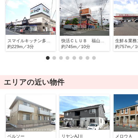
スマイルキッチン多治米店
快活ＣＬＵＢ 福山緑町店
約229m／3分
約745m／10分
約757m／1
エリアの近い物件
ベルソー
リヤンAJⅡ
メロウＡ