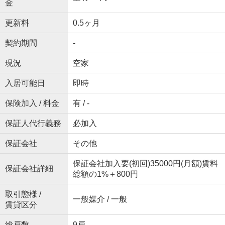
金
更新料
0.5ヶ月
契約期間
-
現況
空家
入居可能日
即時
保険加入 / 料金
有 / -
保証人代行義務
必加入
保証会社
その他
保証会社加入要(初回)35000円(月額)賃料
保証会社詳細
総額の1%＋800円
取引態様 /
一般媒介 / 一般
賃貸区分
総戸数
9戸