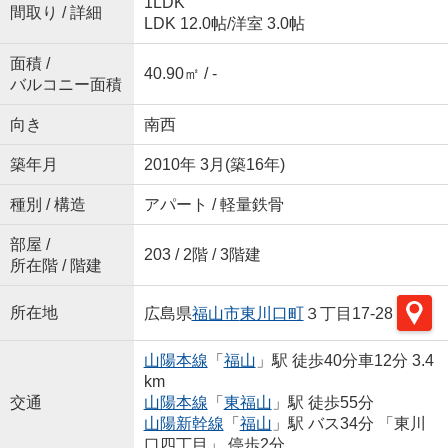
1LDK
間取り / 詳細
LDK 12.0帖
/
洋室 3.0帖
面積 /
40.90㎡ / -
バルコニー面積
向き
南西
築年月
2010年 3月(築16年)
種別 / 構造
アパート / 軽量鉄骨
部屋 /
203 / 2階 / 3階建
所在階 / 階建
所在地
広島県
福山市
東川口町
３丁目17-28
山陽本線
「
福山
」駅 徒歩40分車12分 3.4
km
交通
山陽本線
「
東福山
」駅 徒歩55分
山陽新幹線
「
福山
」駅 バス34分 「東川
口四丁目」 停歩2分