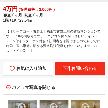
4万円
(管理費等：3,000円 )
0ヶ月
0ヶ月
敷金
礼金
1階
1K
23.54㎡
【オリーブコート古野上】福山市古野上町の賃貸マンションで
す！ 1Kの間取りです。 エアコン付きがうれしいポイント
♪ TV付インターホン付き！訪問者を確認できるので安心です
ね◎ 寒い季節に助かる温水洗浄便座も付いています☆ バ
ス・トイレ別！！
お気に入り追加
お問い合わせ
パノラマ写真を閉じる