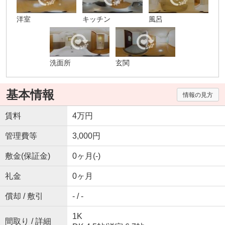
洋室
キッチン
風呂
洗面所
玄関
基本情報
情報の見方
賃料
4万円
管理費等
3,000円
敷金(保証金)
0ヶ月(-)
礼金
0ヶ月
償却 / 敷引
- / -
1K
間取り / 詳細