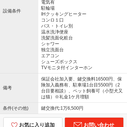
電気有
駐輪場
設備条件
IHクッキングヒーター
コンロ１口
バス・トイレ別
温水洗浄便座
洗髪洗面化粧台
シャワー
独立洗面台
エアコン
シューズボックス
TVモニタ付インターホン
保証会社加入要、鍵交換料16500円、保
険加入義務有、駐車場1台目5500円（2
備考
台目要相談）、ペット飼養可（小型犬又
は猫）※礼金1ケ月増額
条件(その他)
鍵交換代:1万6,500円
お気に入り追加
お問い合わせ