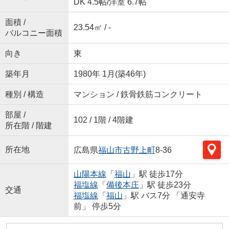
DK 4.5帖
/
洋室 6.7帖
面積 /
23.54㎡ / -
バルコニー面積
向き
東
築年月
1980年 1月(築46年)
種別 / 構造
マンション / 鉄骨鉄筋コンクリート
部屋 /
102 / 1階 / 4階建
所在階 / 階建
所在地
広島県
福山市
古野上町
8-36
山陽本線
「
福山
」駅 徒歩17分
福塩線
「
備後本庄
」駅 徒歩23分
交通
福塩線
「
福山
」駅 バス7分 「通安寺
前」 停歩5分