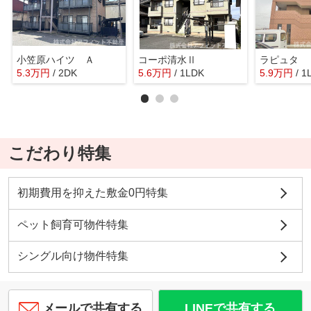
小笠原ハイツ Ａ
コーポ清水Ⅱ
ラピュタ
5.3
万
円
/ 2DK
5.6
万
円
/ 1LDK
5.9
万
円
/ 1
こだわり特集
初期費用を抑えた敷金0円特集
ペット飼育可物件特集
シングル向け物件特集
メールで共有する
LINEで共有する