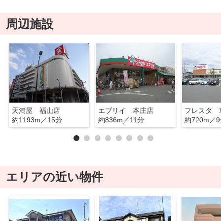
周辺施設
天満屋 福山店
エブリイ 本庄店
フレスタ 
約1193m／15分
約836m／11分
約720m／
エリアの近い物件