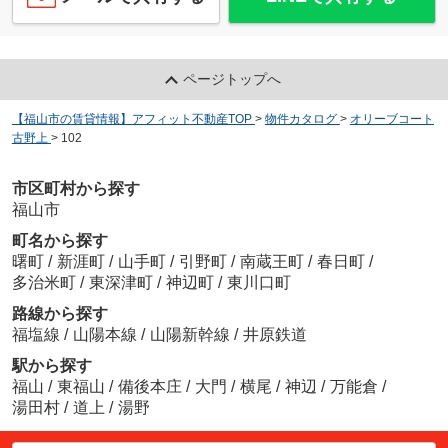
ページトップへ
【福山市の賃貸情報】アフィット不動産TOP
>
物件カタログ
>
オリーブコート
古野上
>
102
市区町村から探す
福山市
町名から探す
曙町
/
新涯町
/
山手町
/
引野町
/
南蔵王町
/
春日町
/
多治米町
/
東深津町
/
神辺町
/
東川口町
路線から探す
福塩線
/
山陽本線
/
山陽新幹線
/
井原鉄道
駅から探す
福山
/
東福山
/
備後本庄
/
大門
/
横尾
/
神辺
/
万能倉
/
湯田村
/
道上
/
湯野