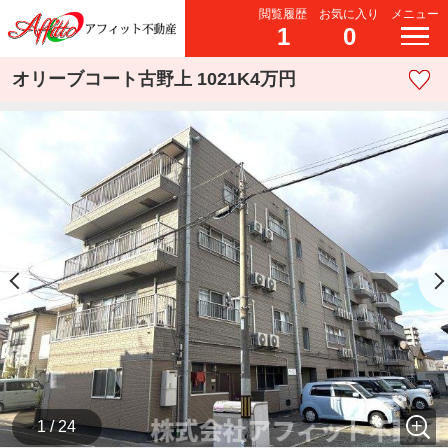
閲覧履歴
お気に入り
メニュー
1
0
オリーブコート古野上 1021K4万円
1 / 24