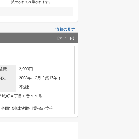
拡大されて表示されます。
情報の見方
【アパート】
益費
2,900円
年数）
2008年 12月 ( 築17年 )
2階建
手城町４丁目６番１１号
号
）全国宅地建物取引業保証協会