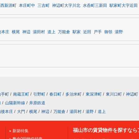
西新涯町
本庄町中
三吉町
神辺町大字川北
水呑町三新田
駅家町大字近田
後本庄
横尾
神辺
湯田村
道上
万能倉
駅家
近田
戸手
御領
湯野
山手町
/
南蔵王町
/
引野町
/
春日町
/
多治米町
/
東深津町
/
東川口町
/
神辺町
線
/
山陽新幹線
/
井原鉄道
備後本庄
/
大門
/
横尾
/
神辺
/
万能倉
/
湯田村
/
湯野
/
道上
福山市の賃貸物件を探すなら
新築特集
敷金0円物件特集