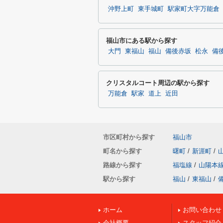
沖野上町
東手城町
駅家町大字万能倉
福山市にある駅から探す
大門
東福山
福山
備後赤坂
松永
備
クリスタルコート周辺の駅から探す
万能倉
駅家
道上
近田
市区町村から探す
福山市
町名から探す
曙町
/
新涯町
/
路線から探す
福塩線
/
山陽本
駅から探す
福山
/
東福山
/
ホーム
お問い合わせ
会社概要
スタッフ紹介