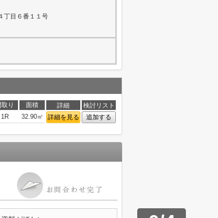
４丁目６番１１号
間取り
面積
詳細
検討リスト
1R
32.90㎡
詳細を見る
追加する