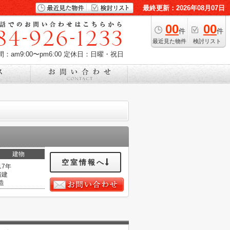
最終更新：2026年08月07日
00
00
件
件
最近見た物件
検討リスト
：am9:00〜pm6:00
定休日：日曜・祝日
建物
空室情報へ
17年
階建
造