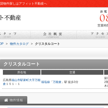
賃貸物件探しはアフィット不動産へ
営業時間
OP
>
物件カタログ
>
クリスタルコート
クリスタルコート
所在地
交通
築
広島県
福山市
駅家町大字万能
福塩線
「
万能倉
」駅 徒歩3分
2
倉
１５１－１
木
物件情報