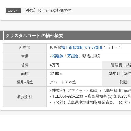
【外観】おしゃれな外観です
コメント
クリスタルコート
の物件概要
所在地
広島県
福山市
駅家町大字万能倉
１５１－１
福塩線
「
万能倉
」駅 徒歩3分
交通
賃料
4万円
管理費・共
面積
32.90㎡
築年月（築
種別/構造
アパート / 木造
階建
株式会社アフィット不動産
広島県福山市南
TEL:084-926-1233
広島県知事 (3) 第10233
取扱会社
（公社）広島県宅地建物取引業協会、（公社