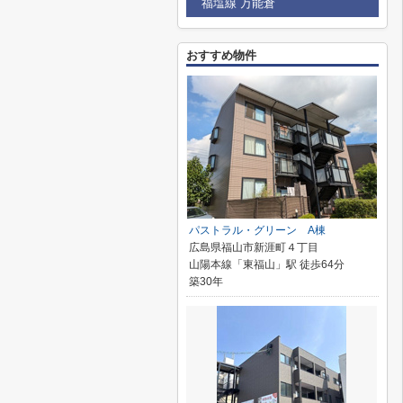
福塩線 万能倉
おすすめ物件
パストラル・グリーン A棟
広島県福山市新涯町４丁目
山陽本線「東福山」駅 徒歩64分
築30年