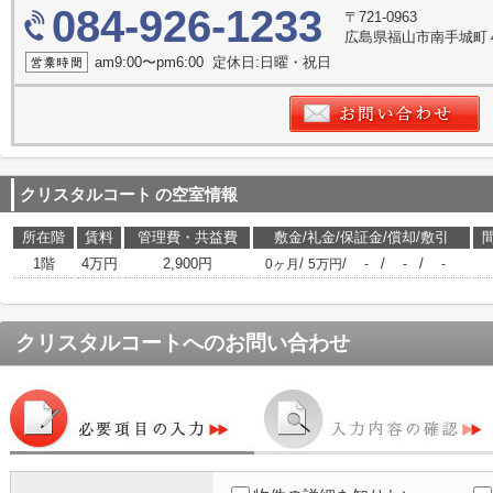
084-926-1233
〒721-0963
広島県福山市南手城町
am9:00〜pm6:00 定休日:日曜・祝日
クリスタルコート
の空室情報
所在階
賃料
管理費・共益費
敷金/礼金/保証金/償却/敷引
1階
4万円
2,900円
/
/
/
/
0ヶ月
5万円
-
-
-
クリスタルコート
へのお問い合わせ