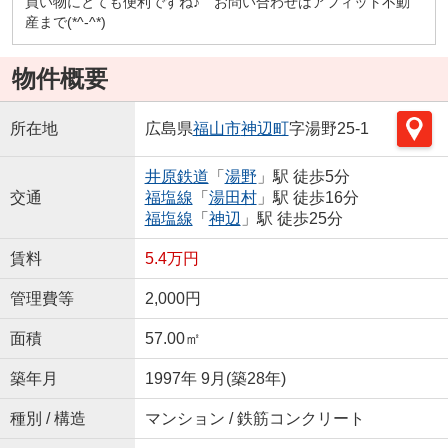
買い物にとても便利ですね♪ お問い合わせはアフィット不動
産まで(*^-^*)
物件概要
所在地
広島県
福山市
神辺町
字湯野25-1
井原鉄道
「
湯野
」駅 徒歩5分
交通
福塩線
「
湯田村
」駅 徒歩16分
福塩線
「
神辺
」駅 徒歩25分
賃料
5.4万円
管理費等
2,000円
面積
57.00㎡
築年月
1997年 9月(築28年)
種別 / 構造
マンション / 鉄筋コンクリート