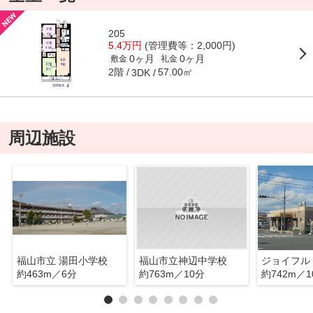
205
5.4万円
(管理費等：2,000円)
0ヶ月
0ヶ月
敷金
礼金
2階
57.00㎡
3DK
周辺施設
福山市立 湯田小学校
福山市立神辺中学校
ジョイフル
約463m／6分
約763m／10分
約742m／1