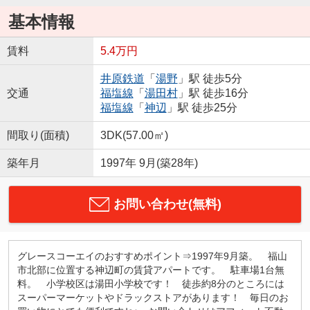
基本情報
賃料
5.4万円
井原鉄道
「
湯野
」駅 徒歩5分
交通
福塩線
「
湯田村
」駅 徒歩16分
福塩線
「
神辺
」駅 徒歩25分
間取り(面積)
3DK(57.00㎡)
築年月
1997年 9月(築28年)
お問い合わせ(無料)
グレースコーエイのおすすめポイント⇒1997年9月築。 福山
市北部に位置する神辺町の賃貸アパートです。 駐車場1台無
料。 小学校区は湯田小学校です！ 徒歩約8分のところには
スーパーマーケットやドラックストアがあります！ 毎日のお