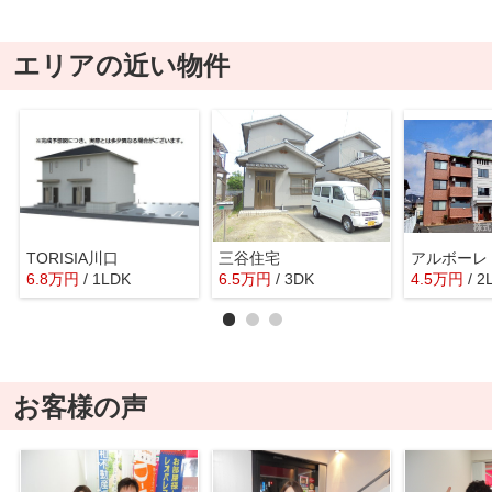
エリアの近い物件
TORISIA川口
三谷住宅
アルボーレ
6.8
万
円
/ 1LDK
6.5
万
円
/ 3DK
4.5
万
円
/ 2
お客様の声