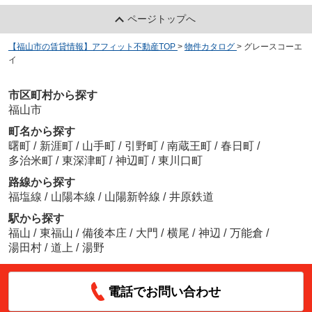
ページトップへ
【福山市の賃貸情報】アフィット不動産TOP
>
物件カタログ
>
グレースコーエ
イ
市区町村から探す
福山市
町名から探す
曙町
/
新涯町
/
山手町
/
引野町
/
南蔵王町
/
春日町
/
多治米町
/
東深津町
/
神辺町
/
東川口町
路線から探す
福塩線
/
山陽本線
/
山陽新幹線
/
井原鉄道
駅から探す
福山
/
東福山
/
備後本庄
/
大門
/
横尾
/
神辺
/
万能倉
/
湯田村
/
道上
/
湯野
電話でお問い合わせ