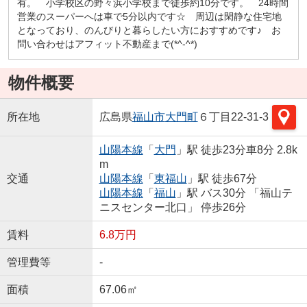
有。 小学校区の野々浜小学校まで徒歩約10分です。 24時間
営業のスーパーへは車で5分以内です☆ 周辺は閑静な住宅地
となっており、のんびりと暮らしたい方におすすめです♪ お
問い合わせはアフィット不動産まで(*^-^*)
物件概要
所在地
広島県
福山市
大門町
６丁目22-31-3
山陽本線
「
大門
」駅 徒歩23分車8分 2.8k
m
交通
山陽本線
「
東福山
」駅 徒歩67分
山陽本線
「
福山
」駅 バス30分 「福山テ
ニスセンター北口」 停歩26分
賃料
6.8万円
管理費等
-
面積
67.06㎡