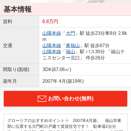
基本情報
賃料
6.8万円
山陽本線
「
大門
」駅 徒歩23分車8分 2.8k
m
交通
山陽本線
「
東福山
」駅 徒歩67分
山陽本線
「
福山
」駅 バス30分 「福山テ
ニスセンター北口」 停歩26分
間取り(面積)
3DK(67.06㎡)
築年月
2007年 4月(築19年)
お問い合わせ(無料)
グローリアのおすすめポイント⇒ 2007年4月築。 福山市東
部に位置する大門町の戸建て賃貸住宅です！ 駐車場2台分