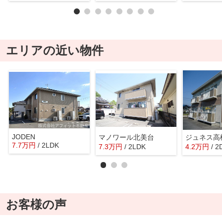
エリアの近い物件
JODEN
マノワール北美台
ジュネス高
7.7
万
円
/ 2LDK
7.3
万
円
/ 2LDK
4.2
万
円
/ 2
お客様の声