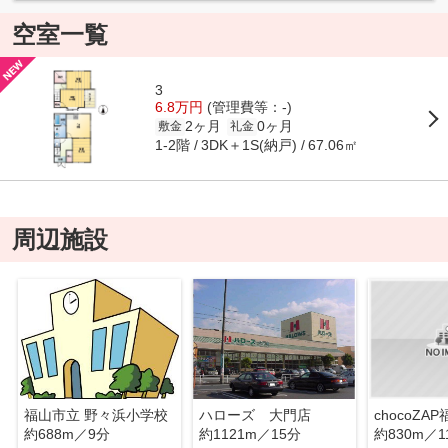
空室一覧
3
6.8万円
(管理費等：-)
2ヶ月
0ヶ月
敷金
礼金
1-2階
3DK＋1S(納戸)
67.06㎡
周辺施設
福山市立 野々浜小学校
ハローズ 大門店
chocoZA
約688m／9分
約1121m／15分
約830m／1