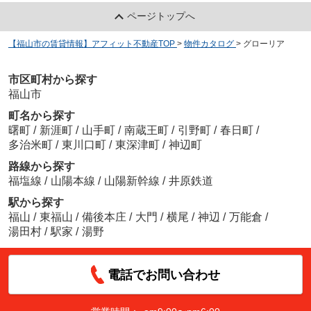
ページトップへ
【福山市の賃貸情報】アフィット不動産TOP
>
物件カタログ
>
グローリア
市区町村から探す
福山市
町名から探す
曙町
/
新涯町
/
山手町
/
南蔵王町
/
引野町
/
春日町
/
多治米町
/
東川口町
/
東深津町
/
神辺町
路線から探す
福塩線
/
山陽本線
/
山陽新幹線
/
井原鉄道
駅から探す
福山
/
東福山
/
備後本庄
/
大門
/
横尾
/
神辺
/
万能倉
/
湯田村
/
駅家
/
湯野
電話でお問い合わせ