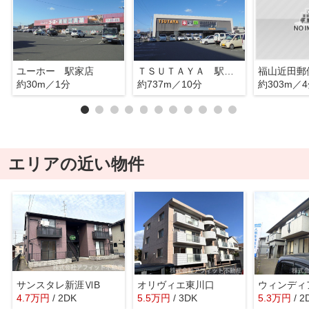
ユーホー 駅家店
ＴＳＵＴＡＹＡ 駅家店
福山近田郵
約30m／1分
約737m／10分
約303m／
エリアの近い物件
サンスタレ新涯ⅥB
オリヴィエ東川口
ウィンディ
4.7
万
円
/ 2DK
5.5
万
円
/ 3DK
5.3
万
円
/ 2