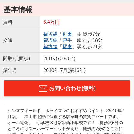
基本情報
賃料
6.4万円
福塩線
「
近田
」駅 徒歩7分
交通
福塩線
「
戸手
」駅 徒歩18分
福塩線
「
駅家
」駅 徒歩21分
間取り(面積)
2LDK(70.93㎡)
築年月
2010年 7月(築16年)
お問い合わせ(無料)
ケンズフィールド ホライズンのおすすめポイント⇒2010年7
月築。 福山市北部に位置する駅家町の賃貸アパートです。
オール電化。 小学校区は駅家西小学校です！ 徒歩約6分の
ところにはスーパーマーケットがあり、徒歩約7分のところに