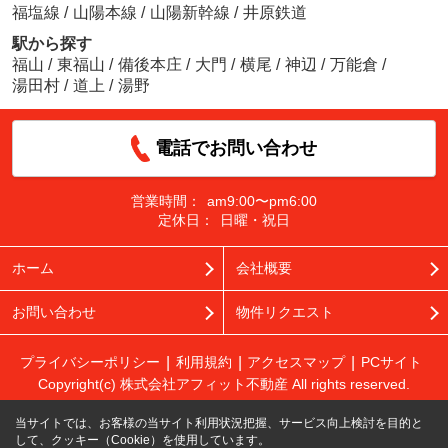
福塩線
/
山陽本線
/
山陽新幹線
/
井原鉄道
駅から探す
福山
/
東福山
/
備後本庄
/
大門
/
横尾
/
神辺
/
万能倉
/
湯田村
/
道上
/
湯野
電話でお問い合わせ
営業時間：
am9:00〜pm6:00
定休日：
日曜・祝日
ホーム
会社概要
お問い合わせ
物件リクエスト
プライバシーポリシー
利用規約
アクセスマップ
PCサイト
Copyright(c) 株式会社アフィット不動産 All rights reserved.
当サイトでは、お客様の当サイト利用状況把握、サービス向上検討を目的と
して、クッキー（Cookie）を使用しています。