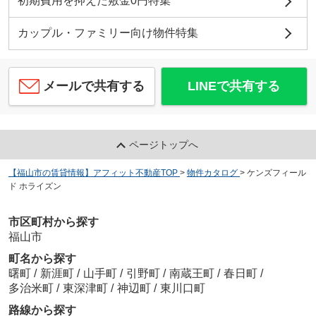
初期費用を抑えた敷金0円特集
カップル・ファミリー向け物件特集
メールで共有する
LINEで共有する
ページトップへ
【福山市の賃貸情報】アフィット不動産TOP
>
物件カタログ
>
ケンズフィール
ド ホライズン
市区町村から探す
福山市
町名から探す
曙町
/
新涯町
/
山手町
/
引野町
/
南蔵王町
/
春日町
/
多治米町
/
東深津町
/
神辺町
/
東川口町
路線から探す