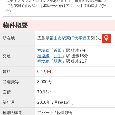
はディスカウントショップがあります！ 毎日のお買い物にと
ても便利ですね◎♪ お問い合わせはアフィット不動産まで(*^-
^*)
物件概要
所在地
広島県
福山市
駅家町大字近田
593-1
福塩線
「
近田
」駅 徒歩7分
交通
福塩線
「
戸手
」駅 徒歩18分
福塩線
「
駅家
」駅 徒歩21分
賃料
6.4万円
管理費等
3,000円
面積
70.93㎡
築年月
2010年 7月(築16年)
種別 / 構造
アパート / 軽量鉄骨