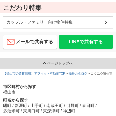
こだわり特集
カップル・ファミリー向け物件特集
メールで共有する
LINEで共有する
ページトップへ
【福山市の賃貸情報】アフィット不動産TOP
>
物件カタログ
>
コウユウ貸住宅
市区町村から探す
福山市
町名から探す
曙町
/
新涯町
/
山手町
/
南蔵王町
/
引野町
/
春日町
/
多治米町
/
東川口町
/
東深津町
/
神辺町