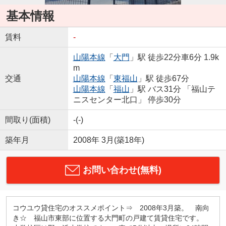
基本情報
賃料
-
山陽本線
「
大門
」駅 徒歩22分車6分 1.9k
m
交通
山陽本線
「
東福山
」駅 徒歩67分
山陽本線
「
福山
」駅 バス31分 「福山テ
ニスセンター北口」 停歩30分
間取り(面積)
-(-)
築年月
2008年 3月(築18年)
お問い合わせ(無料)
コウユウ貸住宅のオススメポイント⇒ 2008年3月築。 南向
き☆ 福山市東部に位置する大門町の戸建て賃貸住宅です。