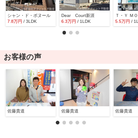
シャン・ド・ボヌール
Dear Court新涯
Ｔ・Ｙ Ｍ
7.8
万
円
/ 3LDK
6.3
万
円
/ 1LDK
5.5
万
円
/ 1
お客様の声
佐藤貴道
佐藤貴道
佐藤貴道