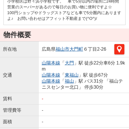
小学校区は野々浜小学校です。 車で5分以内の場所に24時間
営業のスーパーがあるので毎日のお買い物に便利ですよ☆
100円ショップやドラッグストアなども車で5分圏内にあります
よ♪ お問い合わせはアフィット不動産まで(^O^)/
物件概要
所在地
広島県
福山市
大門町
６丁目2-26
山陽本線
「
大門
」駅 徒歩22分車6分 1.9k
m
交通
山陽本線
「
東福山
」駅 徒歩67分
山陽本線
「
福山
」駅 バス31分 「福山テ
ニスセンター北口」 停歩30分
賃料
-
管理費等
-
面積
-