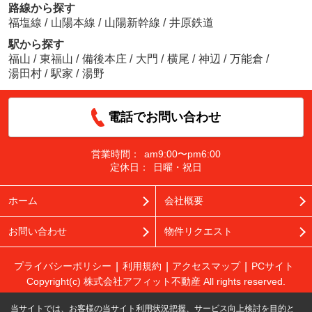
路線から探す
福塩線
/
山陽本線
/
山陽新幹線
/
井原鉄道
駅から探す
福山
/
東福山
/
備後本庄
/
大門
/
横尾
/
神辺
/
万能倉
/
湯田村
/
駅家
/
湯野
電話でお問い合わせ
営業時間：
am9:00〜pm6:00
定休日：
日曜・祝日
ホーム
会社概要
お問い合わせ
物件リクエスト
プライバシーポリシー
利用規約
アクセスマップ
PCサイト
Copyright(c) 株式会社アフィット不動産 All rights reserved.
当サイトでは、お客様の当サイト利用状況把握、サービス向上検討を目的と