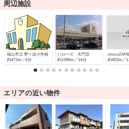
周辺施設
福山市立 野々浜小学校
ハローズ 大門店
chocoZA
約473m／6分
約1088m／14分
約903m／1
エリアの近い物件