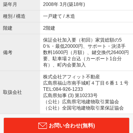
築年月
2008年 3月(築18年)
種別 / 構造
一戸建て / 木造
階建
2階建
保証会社加入要（初回）家賃総額の5
0％・最低20000円、サポート・決済手
備考
数料1600円（月額）、鍵交換代26400円
要、駐車場２台込（カーポート1台分
有）、町内会要加入
株式会社アフィット不動産
広島県福山市南手城町４丁目６番１１号
TEL:084-926-1233
取扱会社
広島県知事 (3) 第10233号
（公社）広島県宅地建物取引業協会
（公社）全国宅地建物取引業保証協会
お問い合わせ(無料)