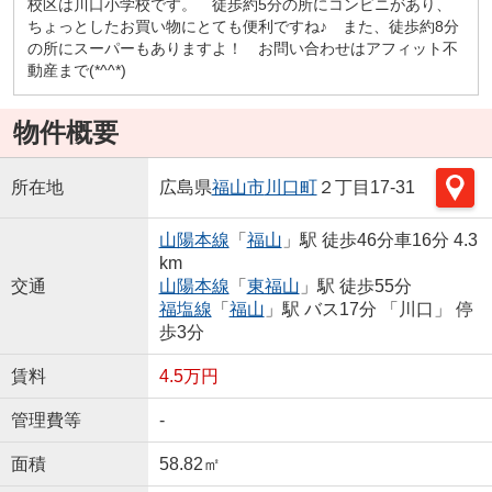
校区は川口小学校です。 徒歩約5分の所にコンビニがあり、
ちょっとしたお買い物にとても便利ですね♪ また、徒歩約8分
の所にスーパーもありますよ！ お問い合わせはアフィット不
動産まで(*^^*)
物件概要
所在地
広島県
福山市
川口町
２丁目17-31
山陽本線
「
福山
」駅 徒歩46分車16分 4.3
km
交通
山陽本線
「
東福山
」駅 徒歩55分
福塩線
「
福山
」駅 バス17分 「川口」 停
歩3分
賃料
4.5万円
管理費等
-
面積
58.82㎡