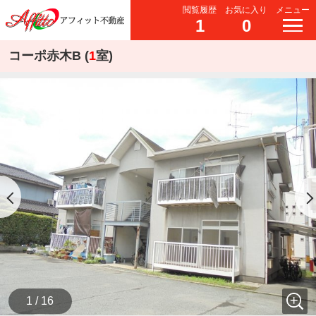
閲覧履歴
お気に入り
メニュー
1
0
コーポ赤木B (
1
室)
1 / 16