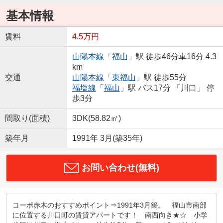
基本情報
賃料
4.5万円
山陽本線
「
福山
」駅 徒歩46分車16分 4.3
km
交通
山陽本線
「
東福山
」駅 徒歩55分
福塩線
「
福山
」駅 バス17分 「川口」 停
歩3分
間取り(面積)
3DK(58.82㎡)
築年月
1991年 3月(築35年)
お問い合わせ(無料)
コーポ赤木のおすすめポイント⇒1991年3月築。 福山市南部
に位置する川口町の賃貸アパートです！ 南西向き★☆ 小学