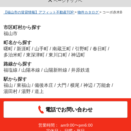
ページトップへ
【福山市の賃貸情報】アフィット不動産TOP
>
物件カタログ
>
コーポ赤木B
市区町村から探す
福山市
町名から探す
曙町
/
新涯町
/
山手町
/
南蔵王町
/
引野町
/
春日町
/
多治米町
/
東深津町
/
東川口町
/
神辺町
路線から探す
福塩線
/
山陽本線
/
山陽新幹線
/
井原鉄道
駅から探す
福山
/
東福山
/
備後本庄
/
大門
/
横尾
/
神辺
/
万能倉
/
湯田村
/
湯野
/
道上
電話でお問い合わせ
営業時間：
am9:00〜pm6:00
定休日：
日曜・祝日