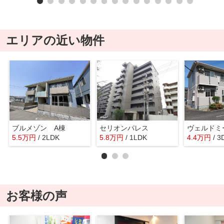
エリアの近い物件
ブルメゾン A棟
セリオンパレス
ヴェルドミ
5.5
万
円
/ 2LDK
5.8
万
円
/ 1LDK
4.4
万
円
/ 3
お客様の声