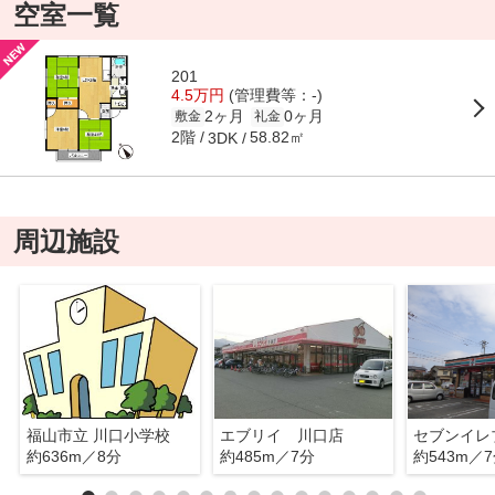
空室一覧
201
4.5万円
(管理費等：-)
2ヶ月
0ヶ月
敷金
礼金
2階
58.82㎡
3DK
周辺施設
福山市立 川口小学校
エブリイ 川口店
約636m／8分
約485m／7分
約543m／