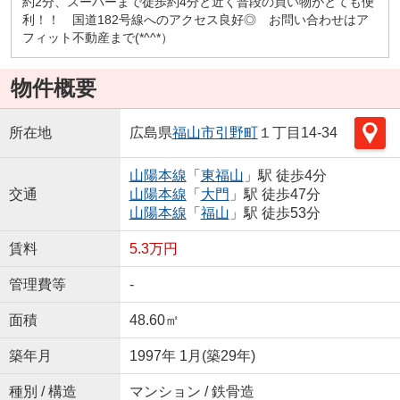
約2分、スーパーまで徒歩約4分と近く普段の買い物がとても便
利！！ 国道182号線へのアクセス良好◎ お問い合わせはア
フィット不動産まで(*^^*）
物件概要
所在地
広島県
福山市
引野町
１丁目14-34
山陽本線
「
東福山
」駅 徒歩4分
交通
山陽本線
「
大門
」駅 徒歩47分
山陽本線
「
福山
」駅 徒歩53分
賃料
5.3万円
管理費等
-
面積
48.60㎡
築年月
1997年 1月(築29年)
種別 / 構造
マンション / 鉄骨造