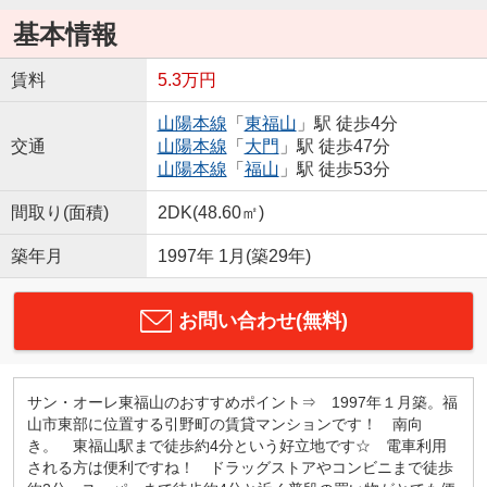
基本情報
賃料
5.3万円
山陽本線
「
東福山
」駅 徒歩4分
交通
山陽本線
「
大門
」駅 徒歩47分
山陽本線
「
福山
」駅 徒歩53分
間取り(面積)
2DK(48.60㎡)
築年月
1997年 1月(築29年)
お問い合わせ(無料)
サン・オーレ東福山のおすすめポイント⇒ 1997年１月築。福
山市東部に位置する引野町の賃貸マンションです！ 南向
き。 東福山駅まで徒歩約4分という好立地です☆ 電車利用
される方は便利ですね！ ドラッグストアやコンビニまで徒歩