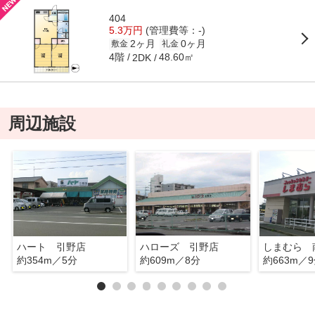
404
5.3万円
(管理費等：-)
2ヶ月
0ヶ月
敷金
礼金
4階
48.60㎡
2DK
周辺施設
ハート 引野店
ハローズ 引野店
しまむら 
約354m／5分
約609m／8分
約663m／