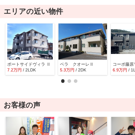
エリアの近い物件
ポートサイドヴィラ Ⅱ
ベラ クオーレⅡ
コーポ藤原
7.2
万
円
/ 2LDK
5.3
万
円
/ 2DK
6.9
万
円
/ 1
お客様の声