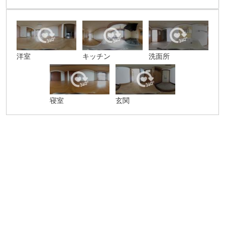
洋室
キッチン
洗面所
寝室
玄関