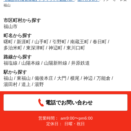
福山
市区町村から探す
福山市
町名から探す
曙町
/
新涯町
/
山手町
/
引野町
/
南蔵王町
/
春日町
/
多治米町
/
東深津町
/
神辺町
/
東川口町
路線から探す
福塩線
/
山陽本線
/
山陽新幹線
/
井原鉄道
駅から探す
福山
/
東福山
/
備後本庄
/
大門
/
横尾
/
神辺
/
万能倉
/
湯田村
/
道上
/
湯野
電話でお問い合わせ
営業時間：
am9:00〜pm6:00
定休日：
日曜・祝日