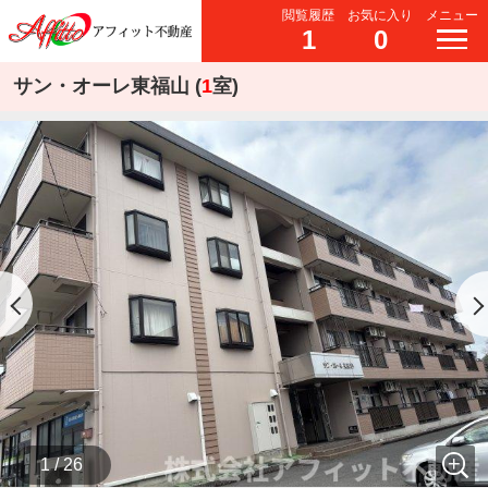
閲覧履歴
お気に入り
メニュー
1
0
サン・オーレ東福山 (
1
室)
1 / 26