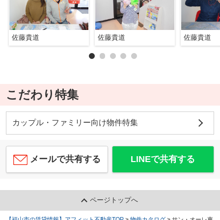
佐藤貴道
佐藤貴道
佐藤貴道
こだわり特集
カップル・ファミリー向け物件特集
メールで共有する
LINEで共有する
ページトップへ
【福山市の賃貸情報】アフィット不動産TOP
>
物件カタログ
>
サン・オーレ東