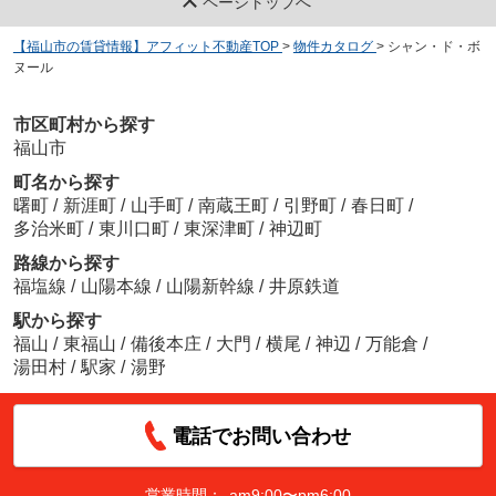
ページトップへ
【福山市の賃貸情報】アフィット不動産TOP
>
物件カタログ
>
シャン・ド・ボ
ヌール
市区町村から探す
福山市
町名から探す
曙町
/
新涯町
/
山手町
/
南蔵王町
/
引野町
/
春日町
/
多治米町
/
東川口町
/
東深津町
/
神辺町
路線から探す
福塩線
/
山陽本線
/
山陽新幹線
/
井原鉄道
駅から探す
福山
/
東福山
/
備後本庄
/
大門
/
横尾
/
神辺
/
万能倉
/
湯田村
/
駅家
/
湯野
電話でお問い合わせ
営業時間：
am9:00〜pm6:00