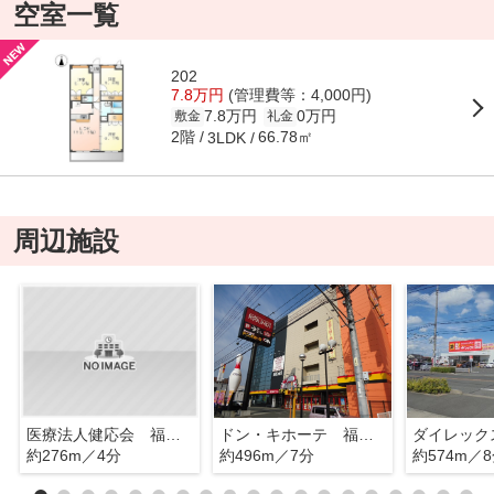
空室一覧
202
7.8万円
(管理費等：4,000円)
7.8万円
0万円
敷金
礼金
2階
66.78㎡
3LDK
周辺施設
医療法人健応会 福山リハビリテーション病院
ドン・キホーテ 福山店
ダイレック
約276m／4分
約496m／7分
約574m／