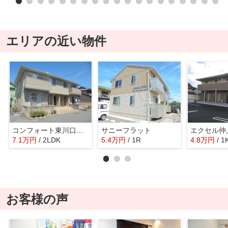
エリアの近い物件
コンフォート東川口 A棟
サニーフラット
エクセル仲
7.1
万
円
/ 2LDK
5.4
万
円
/ 1R
4.8
万
円
/ 1
お客様の声