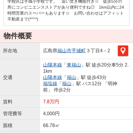
学校区は手城小学校です。 追い焚き機能付き☆ 徒歩5分の
所にコンビニエンスストアがあり便利ですね◎ 1km以内に24
時間営業のスーパーもあります☆ お問い合わせはアフィット
不動産まで(*^^*)
物件概要
所在地
広島県
福山市
手城町
３丁目4－2
山陽本線
「
東福山
」駅 徒歩20分車5分 2.
1km
交通
山陽本線
「
福山
」駅 徒歩43分
福塩線
「
福山
」駅 バス12分 「明神
前」 停歩2分
賃料
7.8万円
管理費等
4,000円
面積
66.78㎡