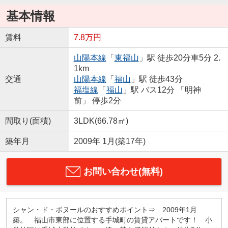
基本情報
賃料
7.8万円
山陽本線
「
東福山
」駅 徒歩20分車5分 2.
1km
交通
山陽本線
「
福山
」駅 徒歩43分
福塩線
「
福山
」駅 バス12分 「明神
前」 停歩2分
間取り(面積)
3LDK(66.78㎡)
築年月
2009年 1月(築17年)
お問い合わせ(無料)
シャン・ド・ボヌールのおすすめポイント⇒ 2009年1月
築。 福山市東部に位置する手城町の賃貸アパートです！ 小