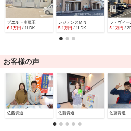
プエルト南蔵王
レジデンスＭＮ
ラ・ヴィー
6.1
万
円
/ 1LDK
5.1
万
円
/ 1LDK
5.1
万
円
/ 2
お客様の声
佐藤貴道
佐藤貴道
佐藤貴道