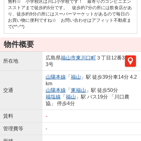
無料☆ 小学校区は川口小学校です！ 最寄りのコンビニエン
スストアまで徒歩約5分です。 徒歩約7分の所には飲食店があ
り、徒歩約9分の所にはスーパーマーケットがあるので毎日の
お買い物に便利ですね☆ お問い合わせはアフィット不動産ま
で(*^-^*)
物件概要
広島県
福山市
東川口町
３丁目12番3
所在地
3号
山陽本線
「
福山
」駅 徒歩39分車14分 4.2
km
交通
山陽本線
「
東福山
」駅 徒歩50分
福塩線
「
福山
」駅 バス19分 「川口農
協」 停歩4分
賃料
-
管理費等
-