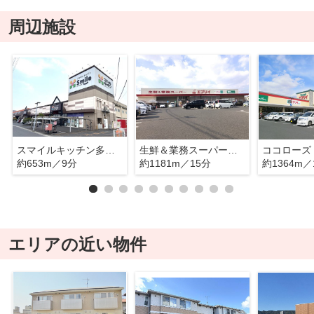
周辺施設
スマイルキッチン多治米店
生鮮＆業務スーパー エブリイ川口店
ココローズ
約653m／9分
約1181m／15分
約1364m／
エリアの近い物件