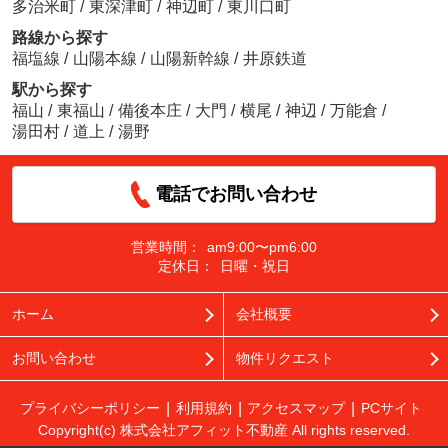
多治米町
/
東深津町
/
神辺町
/
東川口町
路線から探す
福塩線
/
山陽本線
/
山陽新幹線
/
井原鉄道
駅から探す
福山
/
東福山
/
備後本庄
/
大門
/
横尾
/
神辺
/
万能倉
/
湯田村
/
道上
/
湯野
電話でお問い合わせ
営業時間：
am9:00〜pm6:00
定休日：
日曜・祝日
ホーム
会社概要
お問い合わせ
物件リクエスト
プライバシーポリシー
利用規約
アクセスマップ
PCサイト
Copyright(c) 株式会社アフィット不動産 All rights reserved.