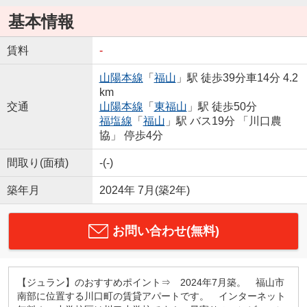
基本情報
賃料
-
山陽本線
「
福山
」駅 徒歩39分車14分 4.2
km
交通
山陽本線
「
東福山
」駅 徒歩50分
福塩線
「
福山
」駅 バス19分 「川口農
協」 停歩4分
間取り(面積)
-(-)
築年月
2024年 7月(築2年)
お問い合わせ(無料)
【ジュラン】のおすすめポイント⇒ 2024年7月築。 福山市
南部に位置する川口町の賃貸アパートです。 インターネット