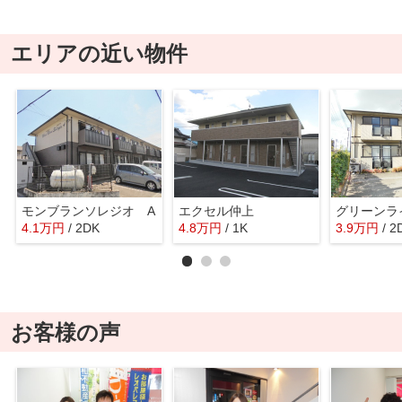
エリアの近い物件
モンブランソレジオ A
エクセル仲上
グリーンラ
4.1
万
円
/ 2DK
4.8
万
円
/ 1K
3.9
万
円
/ 2
お客様の声