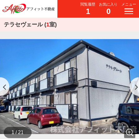
閲覧履歴
お気に入り
メニュー
1
0
テラセヴェール (
1
室)
1 / 21