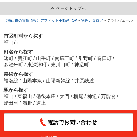
ページトップへ
【福山市の賃貸情報】アフィット不動産TOP
>
物件カタログ
>
テラセヴェール
市区町村から探す
福山市
町名から探す
曙町
/
新涯町
/
山手町
/
南蔵王町
/
引野町
/
春日町
/
多治米町
/
東深津町
/
東川口町
/
神辺町
路線から探す
福塩線
/
山陽本線
/
山陽新幹線
/
井原鉄道
駅から探す
福山
/
東福山
/
備後本庄
/
大門
/
横尾
/
神辺
/
万能倉
/
湯田村
/
湯野
/
道上
電話でお問い合わせ