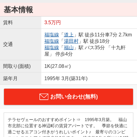
基本情報
賃料
3.5万円
福塩線
「
道上
」駅 徒歩11分車7分 2.7km
福塩線
「
湯田村
」駅 徒歩18分
交通
福塩線
「
福山
」駅 バス35分 「十九軒
屋」 停歩4分
間取り(面積)
1K(27.08㎡)
築年月
1995年 3月(築31年)
お問い合わせ(無料)
テラセヴェールのおすすめポイント⇒ 1995年3月築。 福山
市北部に位置する神辺町の賃貸アパートです。 季節を快適に
過ごせるエアコン付きがうれしいポイント♪ 最寄りのコンビ