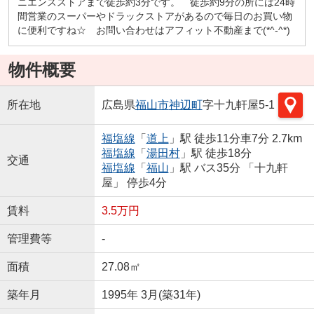
ニエンスストアまで徒歩約3分です。 徒歩約9分の所には24時
間営業のスーパーやドラックストアがあるので毎日のお買い物
に便利ですね☆ お問い合わせはアフィット不動産まで(*^-^*)
物件概要
所在地
広島県
福山市
神辺町
字十九軒屋5-1
福塩線
「
道上
」駅 徒歩11分車7分 2.7km
福塩線
「
湯田村
」駅 徒歩18分
交通
福塩線
「
福山
」駅 バス35分 「十九軒
屋」 停歩4分
賃料
3.5万円
管理費等
-
面積
27.08㎡
築年月
1995年 3月(築31年)