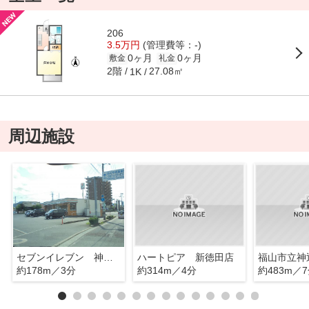
206
3.5万円
(管理費等：-)
0ヶ月
0ヶ月
敷金
礼金
2階
27.08㎡
1K
周辺施設
セブンイレブン 神辺十九軒屋店
ハートピア 新徳田店
福山市立神
約178m／3分
約314m／4分
約483m／