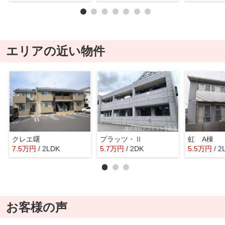
エリアの近い物件
クレエ曙
プラッツ・Ⅱ
虹 A棟
7.5
万
円
/ 2LDK
5.7
万
円
/ 2DK
5.5
万
円
/ 2
お客様の声