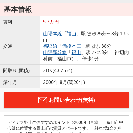
基本情報
賃料
5.7万円
山陽本線
「
福山
」駅 徒歩25分車8分 1.9k
m
交通
福塩線
「
備後本庄
」駅 徒歩38分
山陽新幹線
「
福山
」駅 バス8分 「神辺内
科前（福山市）」 停歩5分
間取り(面積)
2DK(43.75㎡)
築年月
2000年 8月(築26年)
お問い合わせ(無料)
ディアス野上のおすすめポイント⇒2000年8月築。 福山市中
心部に位置する野上町の賃貸アパートです。 駐車場1台無料