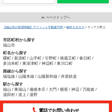
ページトップへ
【福山市の賃貸情報】アフィット不動産TOP
>
物件カタログ
>
ディアス野上
市区町村から探す
福山市
町名から探す
曙町
/
新涯町
/
山手町
/
引野町
/
南蔵王町
/
春日町
/
多治米町
/
東深津町
/
神辺町
/
東川口町
路線から探す
福塩線
/
山陽本線
/
山陽新幹線
/
井原鉄道
駅から探す
福山
/
東福山
/
備後本庄
/
大門
/
横尾
/
神辺
/
万能倉
/
湯田村
/
道上
/
湯野
電話でお問い合わせ