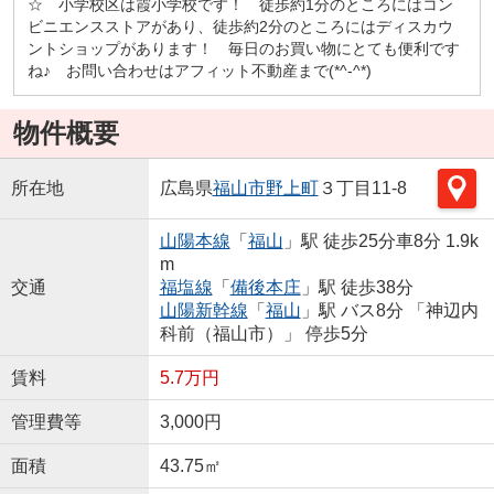
☆ 小学校区は霞小学校です！ 徒歩約1分のところにはコン
ビニエンスストアがあり、徒歩約2分のところにはディスカウ
ントショップがあります！ 毎日のお買い物にとても便利です
ね♪ お問い合わせはアフィット不動産まで(*^-^*)
物件概要
所在地
広島県
福山市
野上町
３丁目11-8
山陽本線
「
福山
」駅 徒歩25分車8分 1.9k
m
交通
福塩線
「
備後本庄
」駅 徒歩38分
山陽新幹線
「
福山
」駅 バス8分 「神辺内
科前（福山市）」 停歩5分
賃料
5.7万円
管理費等
3,000円
面積
43.75㎡