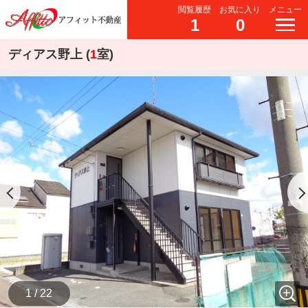
閲覧履歴
お気に入り
メニュー
1
0
ディアス野上 (
1
室)
1 / 22