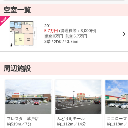
空室一覧
201
5.7万円
(管理費等：3,000円)
0万円
5.7万円
敷金
礼金
2階
43.75㎡
2DK
周辺施設
フレスタ 草戸店
みどり町モール
ココローズ
約519m／7分
約1112m／14分
約1118m／