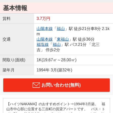
基本情報
賃料
3.7万円
山陽本線
「
福山
」駅 徒歩21分車8分 2.1k
m
交通
山陽本線
「
東福山
」駅 徒歩36分
福塩線
「
福山
」駅 バス21分 「北三
吉」 停歩2分
間取り(面積)
1K(19.67㎡～28.00㎡)
築年月
1994年 3月(築32年)
お問い合わせ(無料)
【ハイツNAKAMA】のおすすめポイント⇒1994年3月築。 福
山市中心部に位置する三吉町の賃貸アパートです。 バス・ト