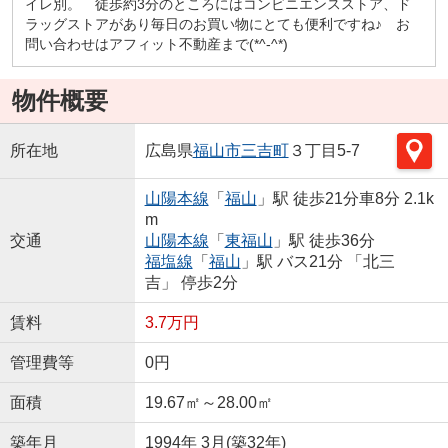
イレ別。 徒歩約3分のところにはコンビニエンスストア、ド
ラッグストアがあり毎日のお買い物にとても便利ですね♪ お
問い合わせはアフィット不動産まで(*^-^*)
物件概要
所在地
広島県
福山市
三吉町
３丁目5-7
山陽本線
「
福山
」駅 徒歩21分車8分 2.1k
m
交通
山陽本線
「
東福山
」駅 徒歩36分
福塩線
「
福山
」駅 バス21分 「北三
吉」 停歩2分
賃料
3.7万円
管理費等
0円
面積
19.67㎡～28.00㎡
築年月
1994年 3月(築32年)