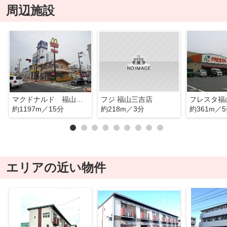
周辺施設
マクドナルド 福山王子町店
フジ 福山三吉店
フレスタ福
約1197m／15分
約218m／3分
約361m／
エリアの近い物件