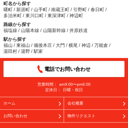
町名から探す
曙町
/
新涯町
/
山手町
/
南蔵王町
/
引野町
/
春日町
/
多治米町
/
東川口町
/
東深津町
/
神辺町
路線から探す
福塩線
/
山陽本線
/
山陽新幹線
/
井原鉄道
駅から探す
福山
/
東福山
/
備後本庄
/
大門
/
横尾
/
神辺
/
万能倉
/
湯田村
/
湯野
/
駅家
電話でお問い合わせ
営業時間：
am9:00〜pm6:00
定休日：
日曜・祝日
ホーム
会社概要
お問い合わせ
物件リクエスト