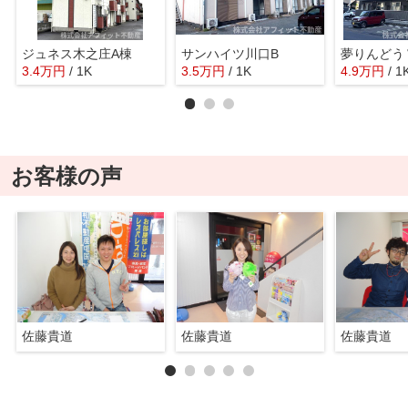
ジュネス木之庄A棟
サンハイツ川口B
夢りんどう
3.4
万
円
/ 1K
3.5
万
円
/ 1K
4.9
万
円
/ 1
お客様の声
佐藤貴道
佐藤貴道
佐藤貴道