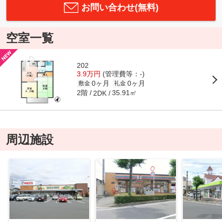
お問い合わせ(無料)
空室一覧
202
3.9万円
(管理費等：-)
0ヶ月
0ヶ月
敷金
礼金
2階
35.91㎡
2DK
周辺施設