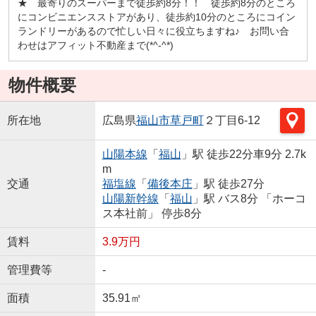
★ 最寄りのスーパーまで徒歩約8分！！ 徒歩約8分のところ
にコンビニエンスストアがあり、徒歩約10分のところにコイン
ランドリーがあるので忙しい日々に役立ちますね♪ お問い合
わせはアフィット不動産まで(*^-^*)
物件概要
所在地
広島県
福山市
草戸町
２丁目6-12
山陽本線
「
福山
」駅 徒歩22分車9分 2.7k
m
交通
福塩線
「
備後本庄
」駅 徒歩27分
山陽新幹線
「
福山
」駅 バス8分 「ホーコ
ス本社前」 停歩8分
賃料
3.9万円
管理費等
-
面積
35.91㎡