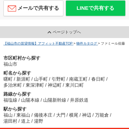
メールで共有する
LINEで共有する
ページトップへ
【福山市の賃貸情報】アフィット不動産TOP
>
物件カタログ
>
ファミール佐藤
市区町村から探す
福山市
町名から探す
曙町
/
新涯町
/
山手町
/
引野町
/
南蔵王町
/
春日町
/
多治米町
/
東深津町
/
神辺町
/
東川口町
路線から探す
福塩線
/
山陽本線
/
山陽新幹線
/
井原鉄道
駅から探す
福山
/
東福山
/
備後本庄
/
大門
/
横尾
/
神辺
/
万能倉
/
湯田村
/
道上
/
湯野