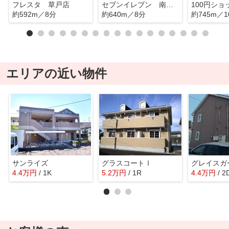
フレスタ 草戸店
セブンイレブン 南本庄店
約592m／8分
約640m／8分
約745m／1
エリアの近い物件
サンライズ
グラスコートⅠ
グレイスガ
4.4
万
円
/ 1K
5.2
万
円
/ 1R
4.4
万
円
/ 2