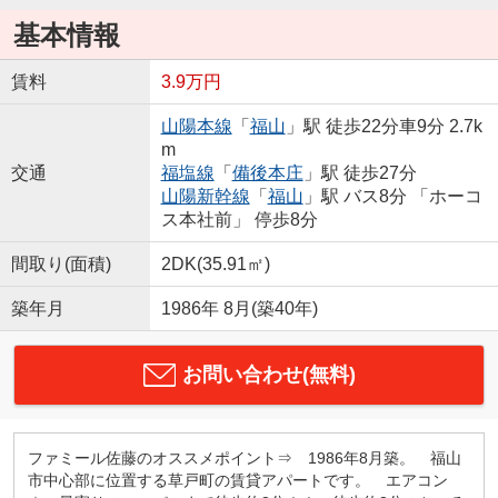
基本情報
賃料
3.9万円
山陽本線
「
福山
」駅 徒歩22分車9分 2.7k
m
交通
福塩線
「
備後本庄
」駅 徒歩27分
山陽新幹線
「
福山
」駅 バス8分 「ホーコ
ス本社前」 停歩8分
間取り(面積)
2DK(35.91㎡)
築年月
1986年 8月(築40年)
お問い合わせ(無料)
ファミール佐藤のオススメポイント⇒ 1986年8月築。 福山
市中心部に位置する草戸町の賃貸アパートです。 エアコン