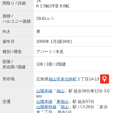
1K
間取り / 詳細
K 2.5帖
/
洋室 8.0帖
面積 /
29.81㎡ / -
バルコニー面積
向き
東
築年月
2000年 1月(築26年)
種別 / 構造
アパート / 木造
部屋 /
106 / 1階 / 2階建
所在階 / 階建
所在地
広島県
福山市
多治米町
２丁目14-13
山陽本線
「
福山
」駅 徒歩39分車12分 3.0
km
交通
山陽本線
「
東福山
」駅 徒歩57分
山陽新幹線
「
福山
」駅 バス20分 「多治
米二丁目」 停歩1分