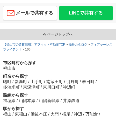
メールで共有する
LINEで共有する
ページトップへ
【福山市の賃貸情報】アフィット不動産TOP
>
物件カタログ
>
フィアヤーレス
ツァイテンⅠ
>
106
市区町村から探す
福山市
町名から探す
曙町
/
新涯町
/
山手町
/
南蔵王町
/
引野町
/
春日町
/
多治米町
/
東深津町
/
東川口町
/
神辺町
路線から探す
福塩線
/
山陽本線
/
山陽新幹線
/
井原鉄道
駅から探す
福山
/
東福山
/
備後本庄
/
大門
/
横尾
/
神辺
/
万能倉
/