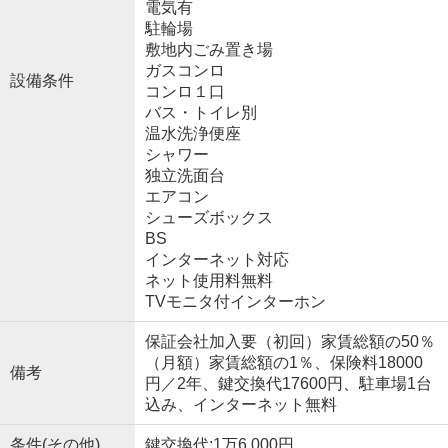
電気有
駐輪場
敷地内ごみ置き場
ガスコンロ
設備条件
コンロ１口
バス・トイレ別
温水洗浄便座
シャワー
独立洗面台
エアコン
シューズボックス
BS
インターネット対応
ネット使用料無料
TVモニタ付インターホン
保証会社加入要（初回）家賃総額の50％
（月額）家賃総額の1％、保険料18000
備考
円／2年、鍵交換代17600円、駐車場1台
込み、インターネット無料
条件(その他)
鍵交換代:1万6,000円