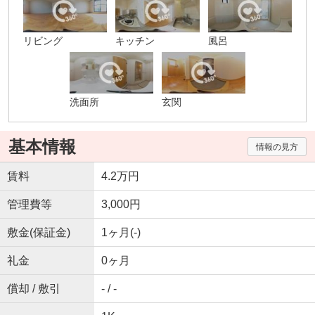
リビング
キッチン
風呂
洗面所
玄関
基本情報
情報の見方
賃料
4.2万円
管理費等
3,000円
敷金(保証金)
1ヶ月(-)
礼金
0ヶ月
償却 / 敷引
- / -