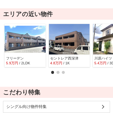
エリアの近い物件
フリーデン
セントレア西深津
川原ハイツ
5.9
万
円
/ 2LDK
4.8
万
円
/ 1K
5.4
万
円
/ 3
こだわり特集
シングル向け物件特集