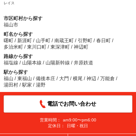
レイス
市区町村から探す
福山市
町名から探す
曙町
/
新涯町
/
山手町
/
南蔵王町
/
引野町
/
春日町
/
多治米町
/
東川口町
/
東深津町
/
神辺町
路線から探す
福塩線
/
山陽本線
/
山陽新幹線
/
井原鉄道
駅から探す
福山
/
東福山
/
備後本庄
/
大門
/
横尾
/
神辺
/
万能倉
/
湯田村
/
駅家
/
湯野
電話でお問い合わせ
営業時間：
am9:00〜pm6:00
定休日：
日曜・祝日