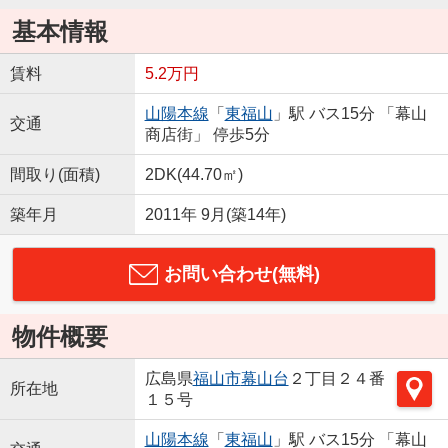
基本情報
賃料
5.2万円
山陽本線
「
東福山
」駅 バス15分 「幕山
交通
商店街」 停歩5分
間取り(面積)
2DK(44.70㎡)
築年月
2011年 9月(築14年)
お問い合わせ(無料)
物件概要
広島県
福山市
幕山台
２丁目２４番
所在地
１５号
山陽本線
「
東福山
」駅 バス15分 「幕山