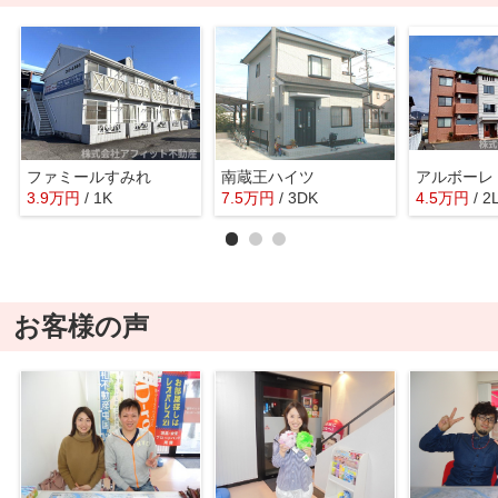
ファミールすみれ
南蔵王ハイツ
アルボーレ
3.9
万
円
/ 1K
7.5
万
円
/ 3DK
4.5
万
円
/ 2
お客様の声